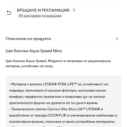
ВРЪЩАНЕ И РЕКЛАМАЦИЯ
30 дни право на връщане
Описание на продукта
Цял бански Aqua Speed Nina
Цял бански Aqua Speed. Моделът е направен от рециклирана
материя, устойчива на хлор.
- Материя с влакна LYCRA® XTRA LIFE™ за устойчивост на
повреди, причинени от външни фактори, осигурява висок
комфорт, перфектно прилягане и позволява да се запази
оригиналната форма на дрехата за по-дълго време.
- Техническата плетка Carvico Vita Xtra Life™ LYCRA® е
изработена от прежда ECONYL® от регенерирани найлонови и
полиестерни влакна, получени от вече употребени материали.