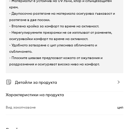
- Материалът е устойчив на UV лъчи, хлор и слънцезащитен
крем.
- Двупосочно разтягане на материала осигурява гъвкавост и
разтягане в две посоки.
- Вталена кройка за комфорт по време на активност.
- Нерегулируемите презрамки не се изплъзват от раменете,
осигурявайки комфорт по време на активност.
- Удобното затваряне с цип улеснява обличането и
събличането.
- Плоските шевове предпазват кожата от ожулвания и
раздразнения и осигуряват високо ниво на комфорт.
Детайли за продукта
Характеристики на продукта
Вид закопчаване
цип