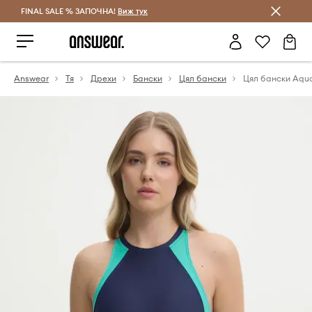
FINAL SALE % ЗАПОЧНА!
Спестявай с Answear Club
Виж тук
Answear
Тя
Дрехи
Бански
Цял бански
Цял бански Aqu