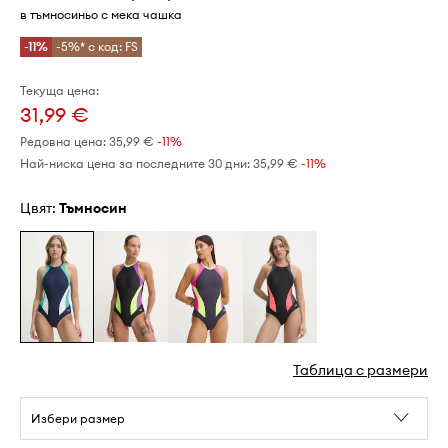
в тъмносиньо с мека чашка
-11%
-5%* с код: FS
Текуща цена:
31,99 €
Редовна цена:
35,99 €
-11%
Най-ниска цена за последните 30 дни:
35,99 €
 -11%
Цвят:
тъмносин
Таблица с размери
Избери размер