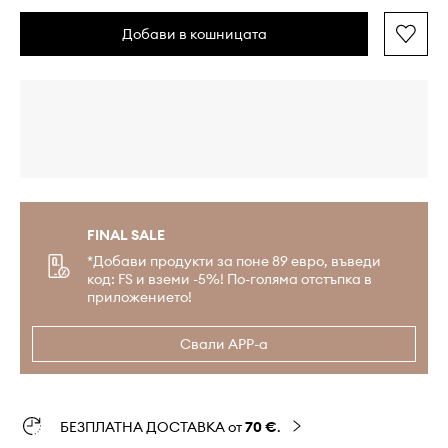
Добави в кошницата
FINAL SALE
*Добави продукти за поне 89 евро, въведи
код: FS и вземи -5%! По-голяма отстъпка в
приложението!
Свали APP-а
БЕЗПЛАТНА ДОСТАВКА от
70 €
.