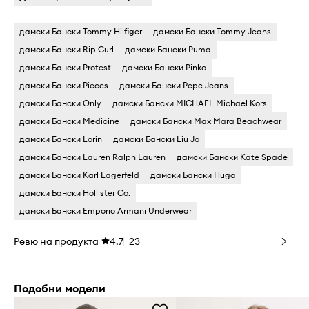
дамски Бански Tommy Hilfiger
дамски Бански Tommy Jeans
дамски Бански Rip Curl
дамски Бански Puma
дамски Бански Protest
дамски Бански Pinko
дамски Бански Pieces
дамски Бански Pepe Jeans
дамски Бански Only
дамски Бански MICHAEL Michael Kors
дамски Бански Medicine
дамски Бански Max Mara Beachwear
дамски Бански Lorin
дамски Бански Liu Jo
дамски Бански Lauren Ralph Lauren
дамски Бански Kate Spade
дамски Бански Karl Lagerfeld
дамски Бански Hugo
дамски Бански Hollister Co.
дамски Бански Emporio Armani Underwear
Ревю на продукта
4.7
23
Подобни модели