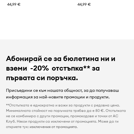
44,99 €
44,99 €
Абонирай се за бюлетина ни и
вземи
-20%
отстъпка** за
първата си поръчка.
Присъедини се към нашата общност, за да получаваш
информация за най-новите промоции и продукти.
**Отстъпката е еднократна и важи за продукти с редовна цена.
Минималната стойност на поръчката трябва да е 80 €. Отстъпката
не се комбинира с други промоции, промокодове и точки от AC
Клуб. Някои продукти са изключени от промоцията. Може да ги
откриете тук:
изключения от промоцията
.