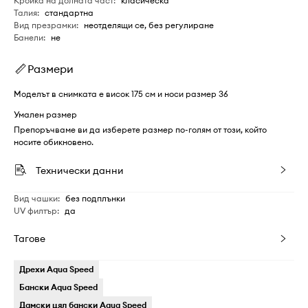
Кройка на долната част
:
класическа
Талия
:
стандартна
Вид презрамки
:
неотделящи се, без регулиране
Банели
:
не
Размери
Моделът в снимката е висок 175 см и носи размер 36
Умален размер
Препоръчваме ви да изберете размер по-голям от този, който
носите обикновено.
Технически данни
Вид чашки
:
без подплънки
UV филтър
:
да
Тагове
Дрехи Aqua Speed
Бански Aqua Speed
Дамски цял бански Aqua Speed