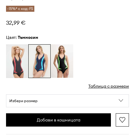
-15%* с код: FS
32,99 €
Цвят:
тъмносин
Таблица с размери
Избери размер
Добави в кошницата