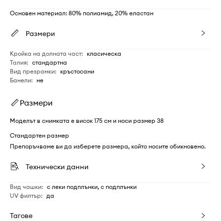
Основен материал: 80% полиамид, 20% еластан
Размери
Кройка на долната част
:
класическа
Талия
:
стандартна
Вид презрамки
:
кръстосани
Банели
:
не
Размери
Моделът в снимката е висок 175 см и носи размер 38
Стандартен размер
Препоръчваме ви да изберете размера, който носите обикновено.
Технически данни
Вид чашки
:
с леки подплънки, с подплънки
UV филтър
:
да
Тагове