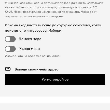
Минималната стойност на поръчката трябва да е 80 €. Отстъпката
не се комбинира с други промоции, промокодове и точки от AC
Клуб. Някои продукти са изключени от промоцията. Може да ги
откриете тук:
изключения от промоцията
.
Искаме входящата ти поща да съдържа само това, което
наистина те интересува. Избери:
Дамска мода
Мъжка мода
Избирането на оферта е опционално
Регистрирай се