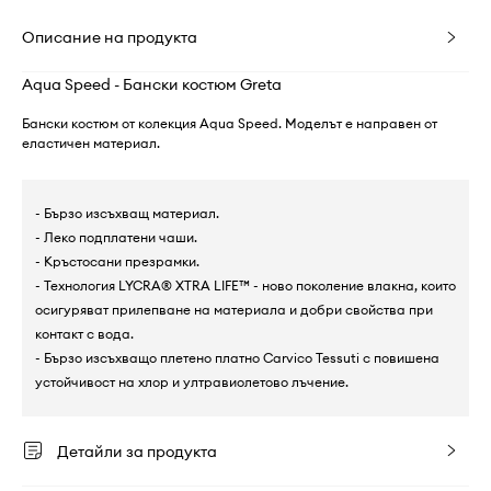
Описание на продукта
Aqua Speed - Бански костюм Greta
Бански костюм от колекция Aqua Speed. Моделът е направен от
еластичен материал.
- Бързо изсъхващ материал.
- Леко подплатени чаши.
- Кръстосани презрамки.
- Технология LYCRA® XTRA LIFE™ - ново поколение влакна, които
осигуряват прилепване на материала и добри свойства при
контакт с вода.
- Бързо изсъхващо плетено платно Carvico Tessuti с повишена
устойчивост на хлор и ултравиолетово лъчение.
Детайли за продукта