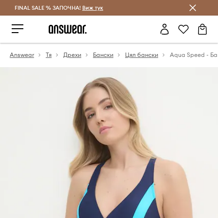
FINAL SALE % ЗАПОЧНА!
Спестявай с Answear Club
Виж тук
Answear
Тя
Дрехи
Бански
Цял бански