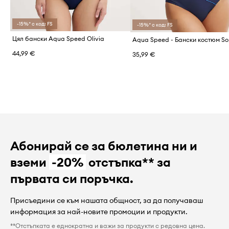
-15%* с код: FS
-15%* с код: FS
Цял бански Aqua Speed Olivia
Aqua Speed - Бански костюм So
44,99 €
35,99 €
Абонирай се за бюлетина ни и
вземи
-20%
отстъпка** за
първата си поръчка.
Присъедини се към нашата общност, за да получаваш
информация за най-новите промоции и продукти.
**Отстъпката е еднократна и важи за продукти с редовна цена.