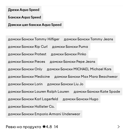
Дрехи Aqua Speed
Бански Aqua Speed
Дамски цял бански Aqua Speed
дамски Бански Tommy Hilfiger
дамски Бански Tommy Jeans
дамски Бански Rip Curl
дамски Бански Puma
дамски Бански Protest
дамски Бански Pinko
дамски Бански Pieces
дамски Бански Pepe Jeans
дамски Бански Only
дамски Бански MICHAEL Michael Kors
дамски Бански Medicine
дамски Бански Max Mara Beachwear
дамски Бански Lorin
дамски Бански Liu Jo
дамски Бански Lauren Ralph Lauren
дамски Бански Kate Spade
дамски Бански Karl Lagerfeld
дамски Бански Hugo
дамски Бански Hollister Co.
дамски Бански Emporio Armani Underwear
Ревю на продукта
4.8
14