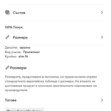
Състав
100% Памук
Размери
Деколте
:
овално
Вид ръкав
:
Прилепнал
Кройка
:
slim fit
Размери
Размерите, представени в магазина, са преизчислени спрямо
стандартната европейска таблица с размери. На етикета на
доставения продукт е посочена оригиналната маркировка на
производителя.
Тагове