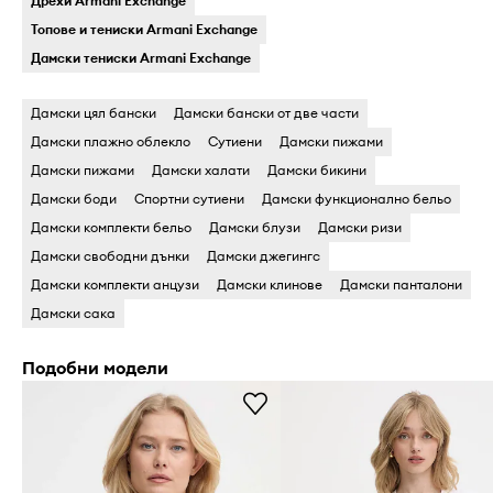
Дрехи Armani Exchange
Топове и тениски Armani Exchange
Дамски тениски Armani Exchange
Дамски цял бански
Дамски бански oт две части
Дамски плажно облекло
Cутиени
Дамски пижами
Дамски пижами
Дамски халати
Дамски бикини
Дамски боди
Cпортни сутиени
Дамски функционално бельо
Дамски комплекти бельо
Дамски блузи
Дамски ризи
Дамски свободни дънки
Дамски джегингс
Дамски комплекти анцузи
Дамски клинове
Дамски панталони
Дамски сака
Подобни модели