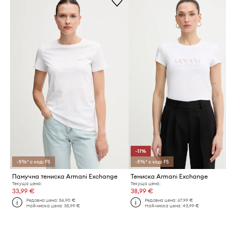
-11%
-5%* с код: FS
-5%* с код: FS
Памучна тениска Armani Exchange
Тениска Armani Exchange
Текуща цена:
Текуща цена:
33,99 €
38,99 €
Редовна цена:
56,90 €
Редовна цена:
67,99 €
Най-ниска цена:
35,99 €
Най-ниска цена:
43,99 €