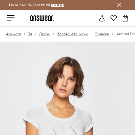
FINAL SALE % ЗАПОЧНА!
Спестявай с Answear Club
Виж тук
Answear
Тя
Дрехи
Топове и тениски
Тениски
Armani Ex