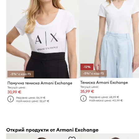
-12%
-5%* с код: FS
-5%* с код: FS
Тениска Armani Exchange
Памучна тениска Armani Exchange
Текуща цена:
Текуща цена:
35,99 €
30,99 €
Редовна цена:
68,99 €
Редовна цена:
56,19 €
Най-ниска цена:
40,99 €
Най-ниска цена:
32,67 €
Открий продукти от Armani Exchange