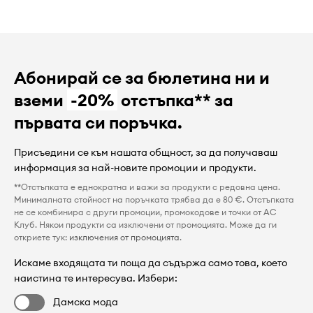
Абонирай се за бюлетина ни и
вземи
-20%
отстъпка** за
първата си поръчка.
Присъедини се към нашата общност, за да получаваш
информация за най-новите промоции и продукти.
**Отстъпката е еднократна и важи за продукти с редовна цена.
Минималната стойност на поръчката трябва да е 80 €. Отстъпката
не се комбинира с други промоции, промокодове и точки от AC
Клуб. Някои продукти са изключени от промоцията. Може да ги
откриете тук:
изключения от промоцията
.
Искаме входящата ти поща да съдържа само това, което
наистина те интересува. Избери:
Дамска мода