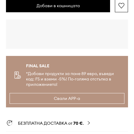
Добави в кошницата
FINAL SALE
*Добави продукти за поне 89 евро, въведи
код: FS и вземи -5%! По-голяма отстъпка в
приложението!
Свали APP-а
БЕЗПЛАТНА ДОСТАВКА от
70 €
.