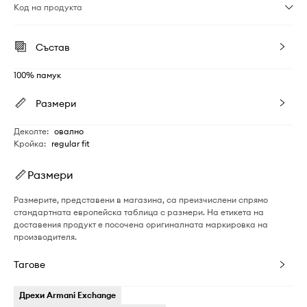
Код на продукта
Състав
100% памук
Размери
Деколте
:
овално
Кройка
:
regular fit
Размери
Размерите, представени в магазина, са преизчислени спрямо
стандартната европейска таблица с размери. На етикета на
доставения продукт е посочена оригиналната маркировка на
производителя.
Тагове
Дрехи Armani Exchange