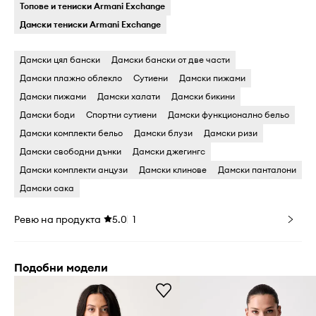
Топове и тениски Armani Exchange
Дамски тениски Armani Exchange
Дамски цял бански
Дамски бански oт две части
Дамски плажно облекло
Cутиени
Дамски пижами
Дамски пижами
Дамски халати
Дамски бикини
Дамски боди
Cпортни сутиени
Дамски функционално бельо
Дамски комплекти бельо
Дамски блузи
Дамски ризи
Дамски свободни дънки
Дамски джегингс
Дамски комплекти анцузи
Дамски клинове
Дамски панталони
Дамски сака
Ревю на продукта
5.0
1
Подобни модели