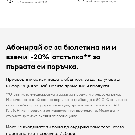
Най-ниска цена:
36,99 €
Най-ниска цена:
31,99 €
Абонирай се за бюлетина ни и
вземи
-20%
отстъпка** за
първата си поръчка.
Присъедини се към нашата общност, за да получаваш
информация за най-новите промоции и продукти.
**Отстъпката е еднократна и важи за продукти с редовна цена.
Минималната стойност на поръчката трябва да е 80 €. Отстъпката
не се комбинира с други промоции, промокодове и точки от AC
Клуб. Някои продукти са изключени от промоцията. Може да ги
откриете тук:
изключения от промоцията
.
Искаме входящата ти поща да съдържа само това, което
наистина те интересува. Избери: