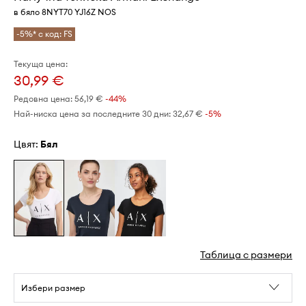
в бяло 8NYT70 YJ16Z NOS
-5%* с код: FS
Текуща цена:
30,99 €
Редовна цена:
56,19 €
-44%
Най-ниска цена за последните 30 дни:
32,67 €
 -5%
Цвят:
бял
Таблица с размери
Избери размер