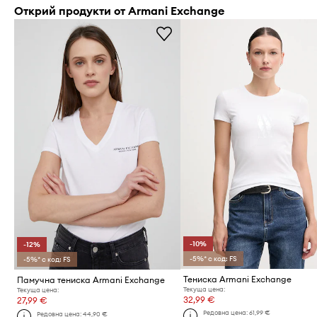
Открий продукти от Armani Exchange
-10%
-12%
-5%* с код: FS
-5%* с код: FS
Тениска Armani Exchange
Памучна тениска Armani Exchange
Текуща цена:
Текуща цена:
32,99 €
27,99 €
Редовна цена:
61,99 €
Редовна цена:
44,90 €