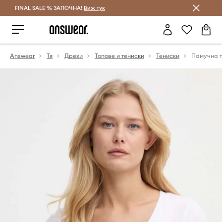
FINAL SALE % ЗАПОЧНА!
Спестявай с Answear Club
Виж тук
Answear
Тя
Дрехи
Топове и тениски
Тениски