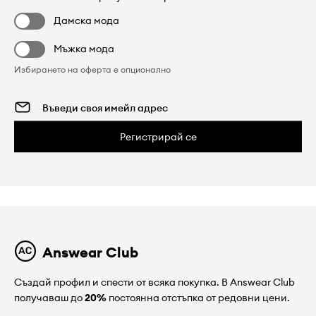
Дамска мода
Мъжка мода
Избирането на оферта е опционално
Регистрирай се
Answear Club
Създай профил и спести от всяка покупка. В Answear Club
получаваш до
20%
постоянна отстъпка от редовни цени.