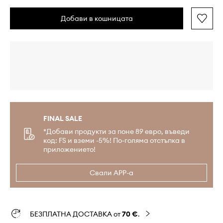
Добави в кошницата
FINAL SALE
*Добави продукти за поне 89 евро, въведи
код: FS и вземи -5%! По-голяма отстъпка в
приложението!
Свали APP-а
БЕЗПЛАТНА ДОСТАВКА от
70 €
.