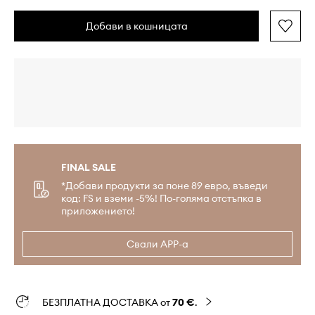
Добави в кошницата
FINAL SALE
*Добави продукти за поне 89 евро, въведи
код: FS и вземи -5%! По-голяма отстъпка в
приложението!
Свали APP-а
БЕЗПЛАТНА ДОСТАВКА от
70 €
.