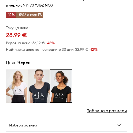
в черно 8NYT70 YJ16Z NOS
-12%
-5%* с код: FS
Текуща цена:
28,99 €
Редовна цена:
56,19 €
-48%
Най-ниска цена за последните 30 дни:
32,99 €
 -12%
Цвят:
черен
Таблица с размери
Избери размер