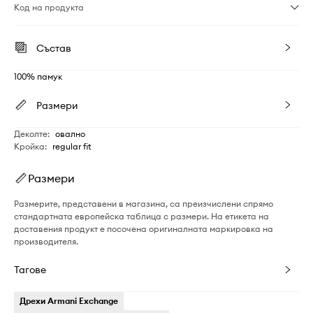
Код на продукта
Състав
100% памук
Размери
Деколте
:
овално
Кройка
:
regular fit
Размери
Размерите, представени в магазина, са преизчислени спрямо
стандартната европейска таблица с размери. На етикета на
доставения продукт е посочена оригиналната маркировка на
производителя.
Тагове
Дрехи Armani Exchange