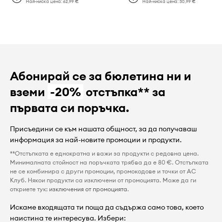
Най-ниска цена:
62,99 €
Най-ниска цена:
30,99 €
Абонирай се за бюлетина ни и
вземи
-20%
отстъпка** за
първата си поръчка.
Присъедини се към нашата общност, за да получаваш
информация за най-новите промоции и продукти.
**Отстъпката е еднократна и важи за продукти с редовна цена.
Минималната стойност на поръчката трябва да е 80 €. Отстъпката
не се комбинира с други промоции, промокодове и точки от AC
Клуб. Някои продукти са изключени от промоцията. Може да ги
откриете тук:
изключения от промоцията
.
Искаме входящата ти поща да съдържа само това, което
наистина те интересува. Избери: