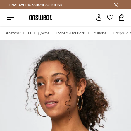
FINAL SALE % ЗАПОЧНА!
Спестявай с Answear Club
Виж тук
Answear
Тя
Дрехи
Топове и тениски
Тениски