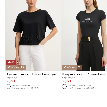
-26%
-5%* с код: FS
-5%* с код: FS
Памучна тениска Armani Exchange
Памучна тениска Armani Exch
Текуща цена:
Текуща цена:
35,99 €
33,99 €
Редовна цена:
68,90 €
Редовна цена:
66,42 €
Най-ниска цена:
48,99 €
Най-ниска цена:
36,25 €