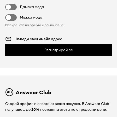
Дамска мода
Мъжка мода
Избирането на оферта е опционално
Регистрирай се
Answear Club
Създай профил и спести от всяка покупка. В Answear Club
получаваш до
20%
постоянна отстъпка от редовни цени.