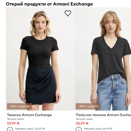
Открий продукти от Armani Exchange
-5%* с код: FS
-5%* с код: FS
Тениска Armani Exchange
Памучна тениска Armani Exch
Текуща цена:
Текуща цена:
59,99 €
28,99 €
Редовна цена:
102,90 €
Редовна цена:
56,99 €