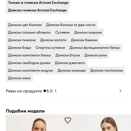
Топове и тениски Armani Exchange
Дамски тениски Armani Exchange
Дамски цял бански
Дамски бански oт две части
Дамски плажно облекло
Cутиени
Дамски пижами
Дамски пижами
Дамски халати
Дамски бикини
Дамски боди
Cпортни сутиени
Дамски функционално бельо
Дамски комплекти бельо
Дамски блузи
Дамски ризи
Дамски свободни дънки
Дамски джегингс
Дамски комплекти анцузи
Дамски клинове
Дамски панталони
Дамски сака
Ревю на продукта
5.0
1
Подобни модели