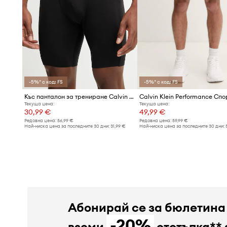
-5%* с код: FS
-5%* с код: FS
Къс панталон за трениране Calvin Klein Performance
Текуща цена:
Текуща цена:
30,99 €
49,99 €
Редовна цена:
56,99 €
Редовна цена:
59,99 €
Най-ниска цена за последните 30 дни:
31,99 €
Най-ниска цена за последните 30 дни:
Абонирай се за бюлетина
-20%
вземи
отстъпка** 