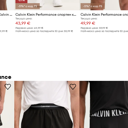
-21%
-5%* с код: FS
-5%* с код: FS
 което допринася за
Къс панталон за трениране Calvin Klein Performance
Calvin Klein Performance спортен къс панталон мъжки
Текуща цена:
Текуща цена:
43,99 €
49,99 €
Редовна цена:
64,99 €
Редовна цена:
59,99 €
31,99 €
Най-ниска цена за последните 30 дни:
55,99 €
Най-ниска цена за последните 30 дни
ance