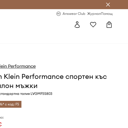
естявай с Answear Club
-20% за първа поръчка
Answear Club
Журнал
Помощ
lein Performance
n Klein Performance спортен къс
алон мъжки
 стандартна талия LVGMF5S803
%* с код: FS
а:
€