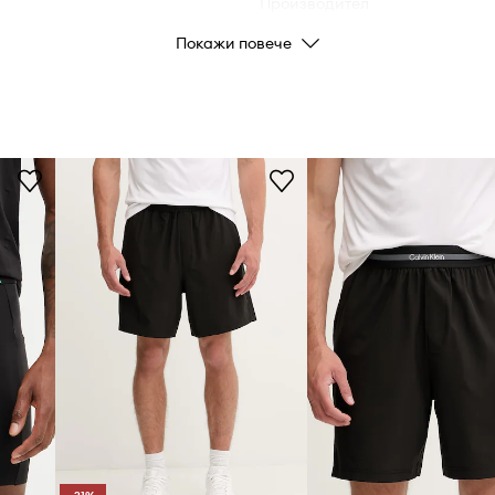
Производител
Покажи повече
Код на продукта
орта по време на
ята, което е
допринася за
мага поддържането
зволяват
та, което е важно