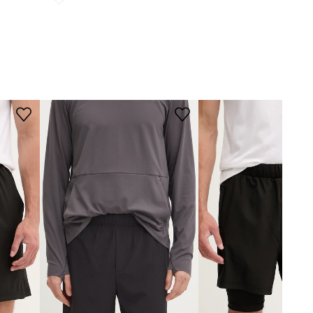
Мерките са за размер
:
M
Ширина на корем
:
41 см
Височина на талията
:
29 см
Дължина на външната страна
на крачола с колана
:
45 см
Моделът в снимката е висок 188
см и носи размер M
Стандартен размер
Препоръчваме ви да изберете
размера, който носите обикновено.
Таблица с размери