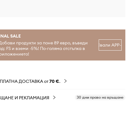
INAL SALE
Добави продукти за поне 89 евро, въведи
Свали APP-а
од: FS и вземи -5%! По-голяма отстъпка в
риложението!
ЗПЛАТНА ДОСТАВКА от
70 €
.
ЪЩАНЕ И РЕКЛАМАЦИЯ
30 дни право на връщане