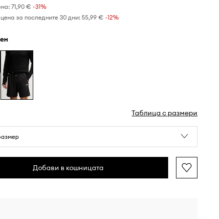
ена:
71,90 €
-31%
цена за последните 30 дни:
55,99 €
 -12%
рен
Таблица с размери
размер
Добави в кошницата