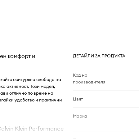
тен комфорт и
ДЕТАЙЛИ ЗА ПРОДУКТА
Код на
, който осигурява свобода на
производителя
а активност. Този модел,
ави отлично по време на
Цвят
агайки удобство и практични
Марка
lvin Klein Performance