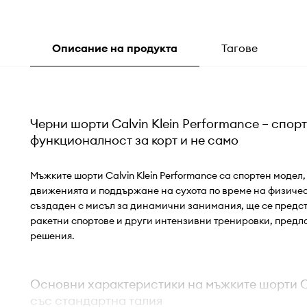
Описание на продукта
Тагове
Черни шорти Calvin Klein Performance – спор
функционалност за корт и не само
Мъжките шорти Calvin Klein Performance са спортен модел
движенията и поддържане на сухота по време на физическ
създаден с мисъл за динамични занимания, ще се предст
ракетни спортове и други интензивни тренировки, предл
решения.
Основни характеристики на мъжките шорти Ca
със стандартна талия