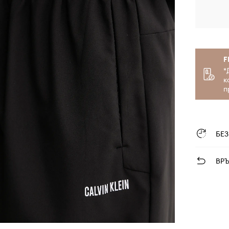
F
*
к
п
БЕ
ВР