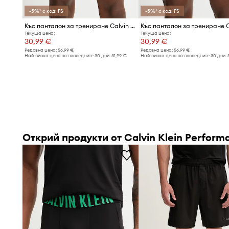
-5%* с код: FS
-5%* с код: FS
Плоските шевове
минимизират риска от протриване,
Къс панталон за трениране Calvin Klein Performance
комфорта при носене
Текуща цена:
Текуща цена:
30,99 €
30,99 €
Редовна цена:
56,99 €
Редовна цена:
56,99 €
Най-ниска цена за последните 30 дни:
31,99 €
Най-ниска цена за последните 30 дни:
Открий продукти от Calvin Klein Perform