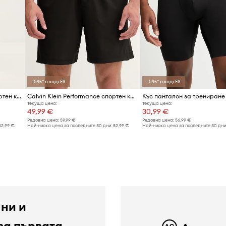
-5%* с код: FS
-5%* с код: FS
Calvin Klein Performance Спортен къс панталон мъжки
Calvin Klein Performance спортен къс панталон мъжки
Текуща цена:
Текуща цена:
49,99 €
30,99 €
Редовна цена:
59,99 €
Редовна цена:
56,99 €
52,99 €
Най-ниска цена за последните 30 дни:
52,99 €
Най-ниска цена за последните 30 дни
 ни и
за първата