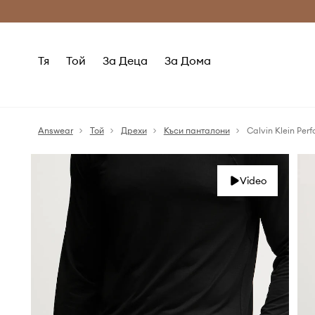
Само оригинални продукти
Безплатни доставка
Тя
Той
За Деца
За Дома
Answear
Той
Дрехи
Къси панталони
Calvin Klein Pe
Video