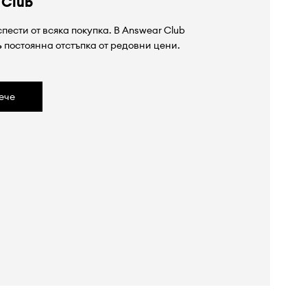
 Club
пести от всяка покупка. В Answear Club
%
постоянна отстъпка от редовни цени.
ече