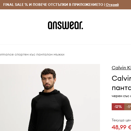
 и връщане за поръчки над 70 EUR
FINAL SALE % И ПОВЕЧЕ ОТСТЪПКИ В ПРИЛОЖЕНИЕТО |
Доставка 1-5 дни
Открий
Сп
rformance спортен къс панталон мъжки
Calvin K
Calvi
пант
черен със
-12%
-5
Текуща цен
48,99 