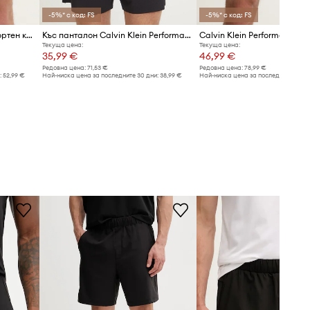
-5%* с код: FS
-5%* с код: FS
Calvin Klein Performance спортен къс панталон мъжки
Къс панталон Calvin Klein Performance
Текуща цена:
Текуща цена:
35,99 €
46,99 €
Редовна цена:
71,53 €
Редовна цена:
78,99 €
:
52,99 €
Най-ниска цена за последните 30 дни:
38,99 €
Най-ниска цена за последните 30 дн