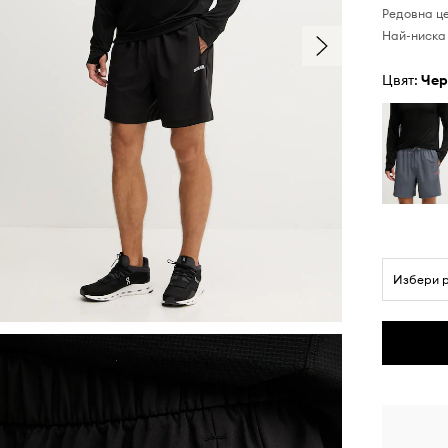
Редовна ц
Най-ниска 
Цвят:
че
Избери 