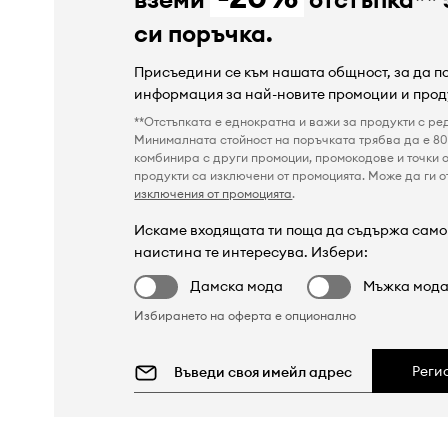
си поръчка.
Присъедини се към нашата общност, за да 
информация за най-новите промоции и прод
**Отстъпката е еднократна и важи за продукти с ре
Минималната стойност на поръчката трябва да е 80 
комбинира с други промоции, промокодове и точки о
продукти са изключени от промоцията. Може да ги от
изключения от промоцията
.
Искаме входящата ти поща да съдържа само 
наистина те интересува. Избери:
Дамска мода
Мъжка мод
Избирането на оферта е опционално
Реги