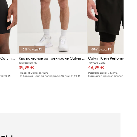
-5%* с код: FS
-5%* с код: FS
Къс панталон за трениране Calvin Klein Performance
Къс панталон за трениране Calvin Klein Performance
Текуща цена:
Текуща цена:
39,99 €
46,99 €
Редовна цена:
66,42 €
Редовна цена:
78,99 €
:
31,99 €
Най-ниска цена за последните 30 дни:
41,99 €
Най-ниска цена за последните 30 дн