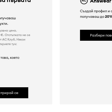
Answear
Създай профил и с
получаваш до
20
получаваш
укти.
довна цена.
€. Отстъпката не се
Разбери пов
т AC Клуб. Някои
криете тук:
това, което
а
стрирай се