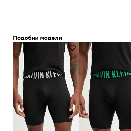
Този модел са
спортни шорти
, които подпомагат комф
физическа активност
Подобни модели
Стандартната кройка
осигурява свобода на движени
ключово по време на динамични занимания
Еластичен колан на талията с връзки за регулиране
индивидуално прилягане и стабилност
Изработени от
бързосъхнеща материя
, което подпо
на сухота
Практични
странични джобове и заден джоб с цип
по
съхранение на дребни предмети
Вшит клин в областта на чатала
подпомага мобилност
по време на интензивни движения