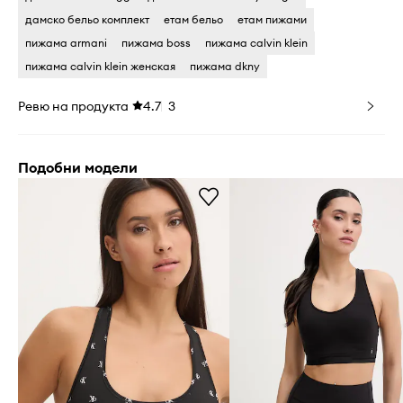
дамско бельо комплект
етам бельо
етам пижами
пижама armani
пижама boss
пижама calvin klein
пижама calvin klein женская
пижама dkny
Ревю на продукта
4.7
3
Подобни модели