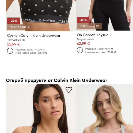
-12%
-25%
-5%* с код: FS
-5%* с код: FS
On Спортен сутиен
Сутиен Calvin Klein Underwear
Текуща цена:
Текуща цена:
62,99 €
22,99 €
Редовна цена:
71,99 €
Редовна цена:
40,99 €
Най-ниска цена:
71,99 €
Най-ниска цена:
30,99 €
Открий продукти от Calvin Klein Underwear