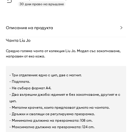
30 дни право на връщане
Описание на продукта
Чанта Liu Jo
Средно голяма чанта от колекция Liu Jo. Модел със закопчаване,
направен от еко кожа.
- Три отделения: едно с цип, две с магнит.
- Подплата.
- Не събира формат А4.
- Два вътрешни джоба: единият е без закопчаване, другият е с
цип.
- Метални крачета, които предпазват дъното на чантата.
- Дръжки и свалящи се регулируема презрамка.
- Минимална дължина на презрамката: 108 cm.
- Максимална дължина на презрамката: 124 cm.