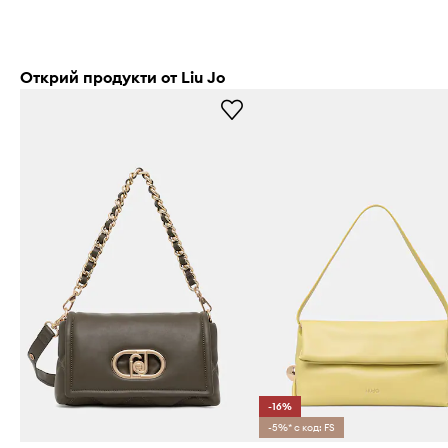
Открий продукти от Liu Jo
-16%
-5%* с код: FS