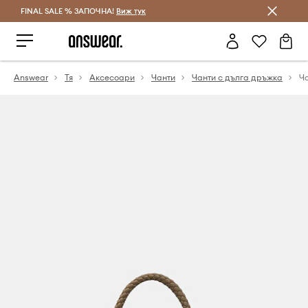
FINAL SALE % ЗАПОЧНА!
Спестявай с Answear Club
Виж тук
Answear
Тя
Аксесоари
Чанти
Чанти с дълга дръжка
Ча