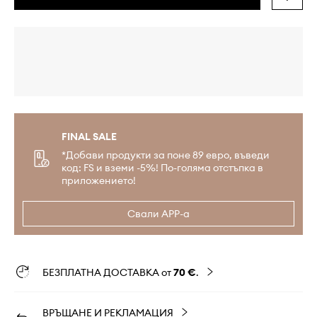
FINAL SALE
*Добави продукти за поне 89 евро, въведи
код: FS и вземи -5%! По-голяма отстъпка в
приложението!
Свали APP-а
БЕЗПЛАТНА ДОСТАВКА от
70 €
.
ВРЪЩАНЕ И РЕКЛАМАЦИЯ