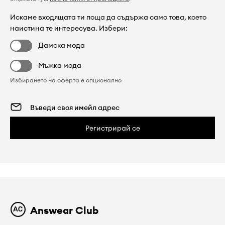
Искаме входящата ти поща да съдържа само това, което
наистина те интересува. Избери:
Дамска мода
Мъжка мода
Избирането на оферта е опционално
Регистрирай се
Answear Club