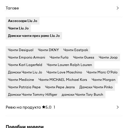
Тагове
Аксесоари Liu Jo
Чанти Liu Jo
Дамски чанти през рамо Liu Jo
Чанти Desigual
Чанти DKNY
Чанти Eastpak
Чанти Emporio Armani
Чанти Furla
Чанти Guess
Чанти Joop
Чанти Karl Lagerfeld
Чанти Lauren Ralph Lauren
Дамски Чанти Liu Jo
Чанти Love Moschino
Чанти Marc O'Polo
Чанти Medicine
Чанти MICHAEL Michael Kors
Чанти Morgan
Чанти Patrizia Pepe
Чанти Pepe Jeans
Дамски Чанти Pinko
Дамски Чанти Tommy Hilfiger
дамски Чанти Tory Burch
Ревю на продукта
5.0
1
Подобни модели