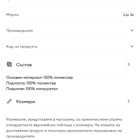
Марка
Liu Jo
Производител
Код на продукта
Състав
Основен материал: 100% полиестер
Подплата: 100% полиестер
Покритие: 100% полиуретан
Размери
Размерите, представени в магазина, са преизчислени спрямо
стандартната европейска таблица с размери. На етикета на
доставения продукт е посочена оригиналната маркировка на
производителя.