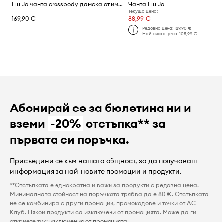
Liu Jo чанта crossbody дамска от имитация на кожа
Чанта Liu Jo
Текуща цена:
169,90 €
88,99 €
Редовна цена:
129,90 €
Най-ниска цена:
105,99 €
Абонирай се за бюлетина ни и
вземи
-20%
отстъпка** за
първата си поръчка.
Присъедини се към нашата общност, за да получаваш
информация за най-новите промоции и продукти.
**Отстъпката е еднократна и важи за продукти с редовна цена.
Минималната стойност на поръчката трябва да е 80 €. Отстъпката
не се комбинира с други промоции, промокодове и точки от AC
Клуб. Някои продукти са изключени от промоцията. Може да ги
откриете тук:
изключения от промоцията
.