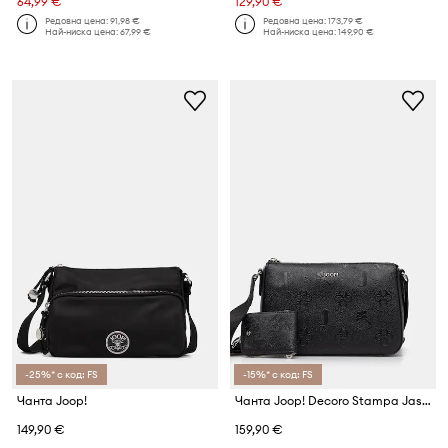
64,99 €
129,90 €
Редовна цена:
91,98 €
Редовна цена:
173,79 €
Най-ниска цена:
67,99 €
Най-ниска цена:
149,90 €
-25%* с код: FS
-15%* с код: FS
Чанта Joop!
Чанта Joop! Decoro Stampa Jasmina
149,90 €
159,90 €