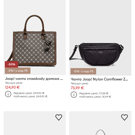
-50%
-5%* с код: FS
-5%* с код: FS
Joop! чанта crossbody дамска Cortina Aurelia
Чанта Joop! Nylon Cornflower Zella
Текуща цена:
Текуща цена:
124,90 €
73,99 €
Редовна цена:
249,90 €
Редовна цена:
117,55 €
Най-ниска цена:
249,90 €
Най-ниска цена:
76,99 €