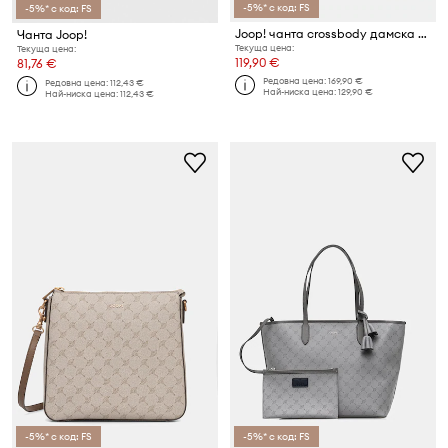
-5%* с код: FS
-5%* с код: FS
Joop! чанта crossbody дамска Mosaico Jasmina
Чанта Joop!
Текуща цена:
Текуща цена:
119,90 €
81,76 €
Редовна цена:
169,90 €
Редовна цена:
112,43 €
Най-ниска цена:
129,90 €
Най-ниска цена:
112,43 €
-5%* с код: FS
-5%* с код: FS