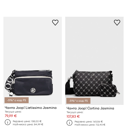
-5%* с код: FS
-5%* с код: FS
Чанта Joop! Lietissimo Jasmina
Чанта Joop! Cortina Jasmina
Текуща цена:
Текуща цена:
79,99 €
107,83 €
Редовна цена:
138,00 €
Редовна цена:
163,56 €
Най-ниска цена:
84,99 €
Най-ниска цена:
112,43 €