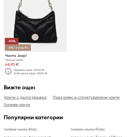
-50%
-5%* с код: FS
Чанта Joop!
Текуща цена:
64,90 €
Редовна цена:
129,90 €
Най-ниска цена:
129,90 €
Вижте още:
Чанти с дълга дръжка
През рамо и структурирани чанти
Големи чанти
Популярни категории
големи чанти Aldo
големи чанти Pinko