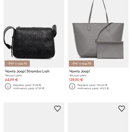
-5%* с код: FS
-5%* с код: FS
Чанта Joop! Strambo Liah
Чанта Joop!
Текуща цена:
Текуща цена:
64,99 €
139,90 €
Редовна цена:
91,98 €
Редовна цена:
194,24 €
Най-ниска цена:
67,99 €
Най-ниска цена:
143,11 €