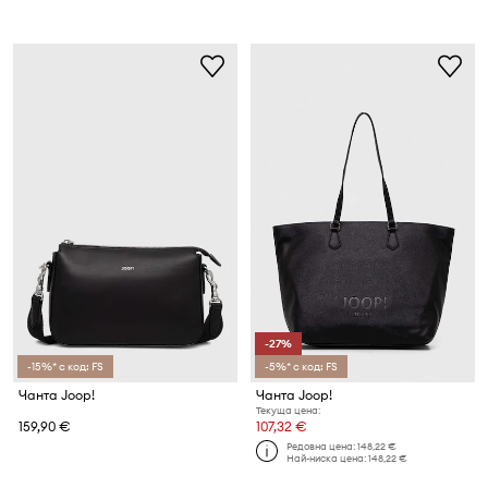
-27%
-15%* с код: FS
-5%* с код: FS
Чанта Joop!
Чанта Joop!
Текуща цена:
159,90 €
107,32 €
Редовна цена:
148,22 €
Най-ниска цена:
148,22 €