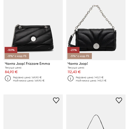
-50%
-21%
-5%* с код: FS
-5%* с код: FS
Чанта Joop! Frizzare Emma
Чанта Joop!
Текуща цена:
Текуща цена:
84,90 €
112,43 €
Редовна цена:
169,90 €
Редовна цена:
143,11 €
Най-ниска цена:
169,90 €
Най-ниска цена:
143,11 €