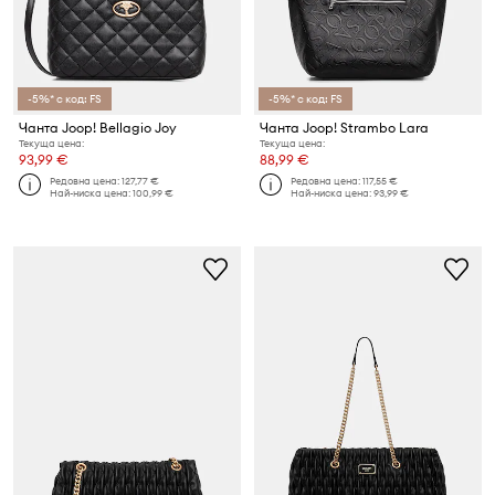
-5%* с код: FS
-5%* с код: FS
Чанта Joop! Bellagio Joy
Чанта Joop! Strambo Lara
Текуща цена:
Текуща цена:
93,99 €
88,99 €
Редовна цена:
127,77 €
Редовна цена:
117,55 €
Най-ниска цена:
100,99 €
Най-ниска цена:
93,99 €