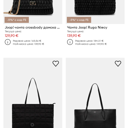
-5%* с код: FS
-5%* с код: FS
Joop! чанта crossbody дамска Ruga Emma
Чанта Joop! Ruga Niecy
Текуща цена:
Текуща цена:
129,90 €
139,90 €
Редовна цена:
163,56 €
Редовна цена:
184,01 €
Най-ниска цена:
139,90 €
Най-ниска цена:
149,90 €