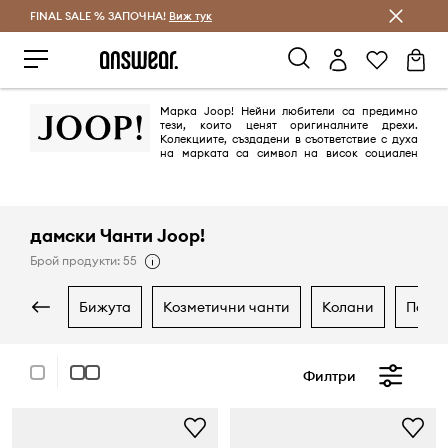
FINAL SALE % ЗАПОЧНА!
Спестявай с Answear Club
Виж тук
Марка Joop! Нейни любители са предимно
тези, които ценят оригиналните дрехи.
Колекциите, създадени в съответствие с духа
на марката са символ на висок социален
статус.
дамски Чанти Joop!
Брой продукти: 55
бижута
козметични чанти
колани
порт
Филтри