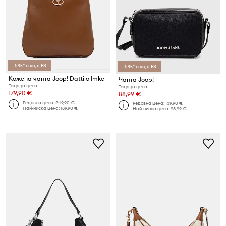
-5%* с код: FS
-5%* с код: FS
Кожена чанта Joop! Dattilo Imke
Чанта Joop!
Текуща цена:
Текуща цена:
179,90 €
88,99 €
Редовна цена:
249,90 €
Редовна цена:
139,90 €
Най-ниска цена:
189,90 €
Най-ниска цена:
93,99 €