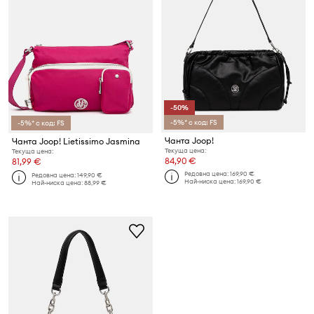
-50%
-5%* с код: FS
-5%* с код: FS
Чанта Joop!
Чанта Joop! Lietissimo Jasmina
Текуща цена:
Текуща цена:
84,90 €
81,99 €
Редовна цена:
169,90 €
Редовна цена:
149,90 €
Най-ниска цена:
169,90 €
Най-ниска цена:
88,99 €