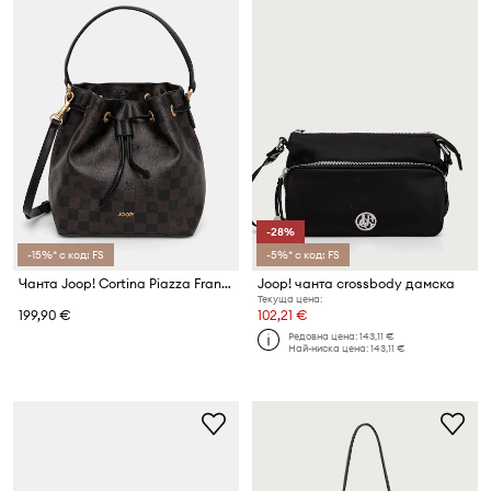
-28%
-15%* с код: FS
-5%* с код: FS
Чанта Joop! Cortina Piazza Franziska
Joop! чанта crossbody дамска
Текуща цена:
199,90 €
102,21 €
Редовна цена:
143,11 €
Най-ниска цена:
143,11 €