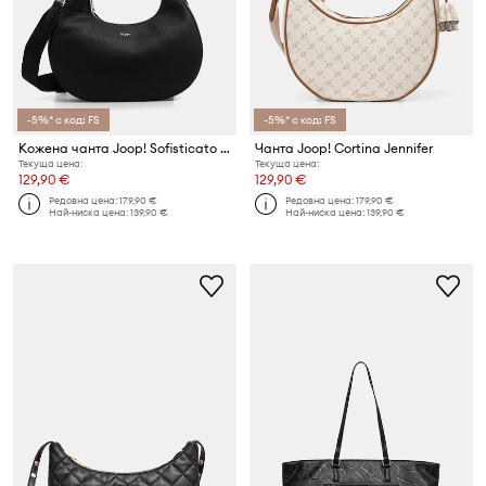
-5%* с код: FS
-5%* с код: FS
Кожена чанта Joop! Sofisticato Aja
Чанта Joop! Cortina Jennifer
Текуща цена:
Текуща цена:
129,90 €
129,90 €
Редовна цена:
179,90 €
Редовна цена:
179,90 €
Най-ниска цена:
139,90 €
Най-ниска цена:
139,90 €