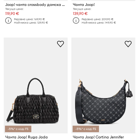
Joop! чанта crossbody дамска от имитация на кожа Mazzolino Jasmina
Чанта Joop!
Текуща цена:
Текуща цена:
119,90 €
139,90 €
Редовна цена:
169,90 €
Редовна цена:
209,90 €
Най-ниска цена:
129,90 €
Най-ниска цена:
149,90 €
-5%* с код: FS
-5%* с код: FS
Чанта Joop! Ruga Jada
Чанта Joop! Cortina Jennifer