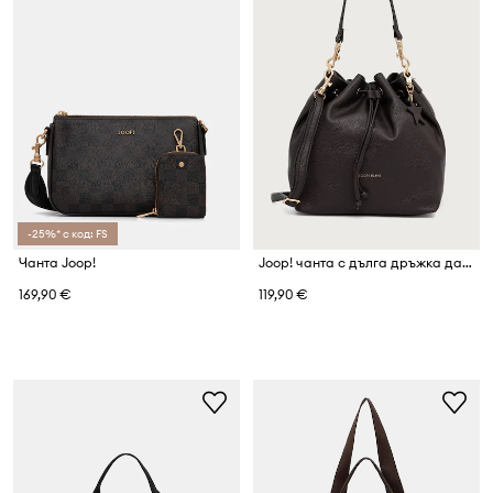
-25%* с код: FS
Чанта Joop!
Joop! чанта с дълга дръжка дамска от имитация на кожа Salve Zohara
169,90 €
119,90 €