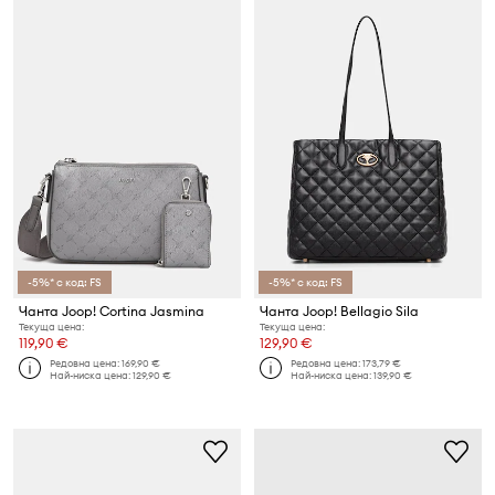
-5%* с код: FS
-5%* с код: FS
Чанта Joop! Cortina Jasmina
Чанта Joop! Bellagio Sila
Текуща цена:
Текуща цена:
119,90 €
129,90 €
Редовна цена:
169,90 €
Редовна цена:
173,79 €
Най-ниска цена:
129,90 €
Най-ниска цена:
139,90 €