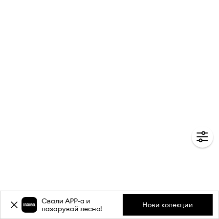
Свали APP-a и
Нови колекции
пазарувай лесно!