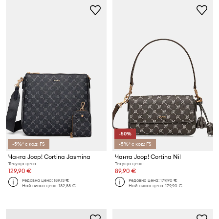
-50%
-5%* с код: FS
-5%* с код: FS
Чанта Joop! Cortina Jasmina
Чанта Joop! Cortina Nil
Текуща цена:
Текуща цена:
129,90 €
89,90 €
Редовна цена:
189,13 €
Редовна цена:
179,90 €
Най-ниска цена:
132,88 €
Най-ниска цена:
179,90 €