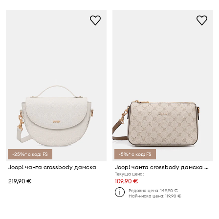
-25%* с код: FS
-5%* с код: FS
Joop! чанта crossbody дамска
Joop! чанта crossbody дамска от имитация на кожа Mazzolino Jasmina
Текуща цена:
219,90 €
109,90 €
Редовна цена:
149,90 €
Най-ниска цена:
119,90 €