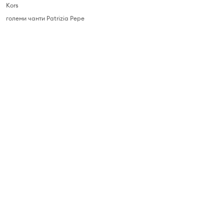
Kors
големи чанти Patrizia Pepe