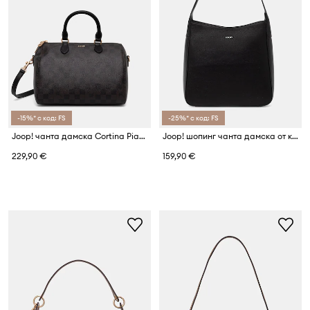
-15%* с код: FS
-25%* с код: FS
Joop! чанта дамска Cortina Piazza Aurora
Joop! шопинг чанта дамска от кожа Sofisticato Elda
229,90 €
159,90 €