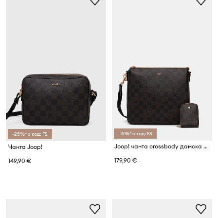
-15%* с код: FS
-25%* с код: FS
Joop! чанта crossbody дамска от имитация на кожа Cortina Piazza Jasmina
Чанта Joop!
179,90 €
149,90 €