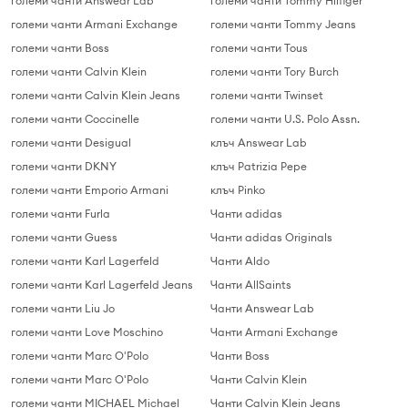
големи чанти Answear Lab
големи чанти Tommy Hilfiger
големи чанти Armani Exchange
големи чанти Tommy Jeans
големи чанти Boss
големи чанти Tous
големи чанти Calvin Klein
големи чанти Tory Burch
големи чанти Calvin Klein Jeans
големи чанти Twinset
големи чанти Coccinelle
големи чанти U.S. Polo Assn.
големи чанти Desigual
клъч Answear Lab
големи чанти DKNY
клъч Patrizia Pepe
големи чанти Emporio Armani
клъч Pinko
големи чанти Furla
Чанти adidas
големи чанти Guess
Чанти adidas Originals
големи чанти Karl Lagerfeld
Чанти Aldo
големи чанти Karl Lagerfeld Jeans
Чанти AllSaints
големи чанти Liu Jo
Чанти Answear Lab
големи чанти Love Moschino
Чанти Armani Exchange
големи чанти Marc O'Polo
Чанти Boss
големи чанти Marc O'Polo
Чанти Calvin Klein
големи чанти MICHAEL Michael
Чанти Calvin Klein Jeans