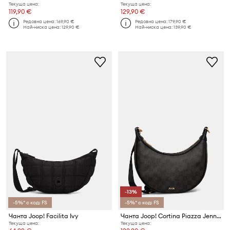
Текуща цена:
Текуща цена:
119,90 €
129,90 €
Редовна цена:
169,90 €
Редовна цена:
179,90 €
Най-ниска цена:
129,90 €
Най-ниска цена:
139,90 €
-13%
-5%* с код: FS
-5%* с код: FS
Чанта Joop! Facilita Ivy
Чанта Joop! Cortina Piazza Jennifer
Текуща цена:
Текуща цена: