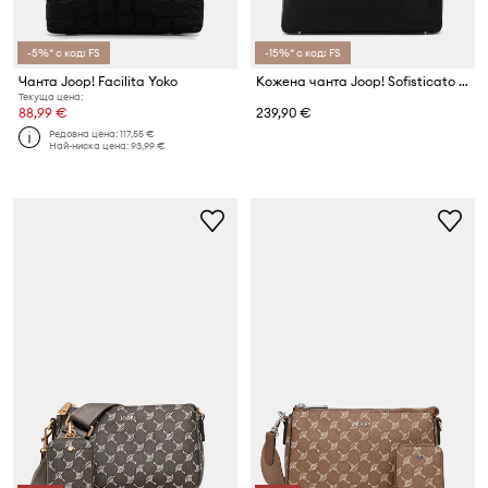
-5%* с код: FS
-15%* с код: FS
Чанта Joop! Facilita Yoko
Кожена чанта Joop! Sofisticato Iisadora
Текуща цена:
88,99 €
239,90 €
Редовна цена:
117,55 €
Най-ниска цена:
93,99 €