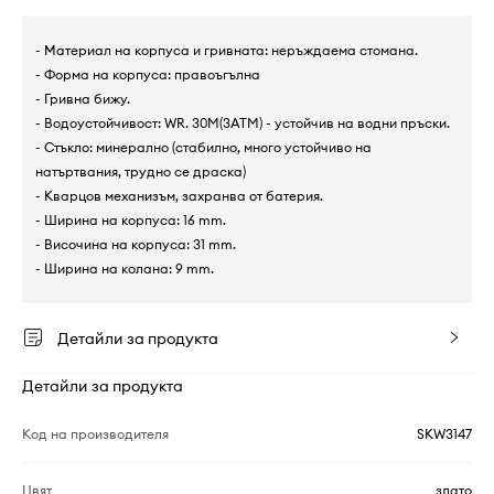
- Материал на корпуса и гривната: неръждаема стомана.
- Форма на корпуса: правоъгълна
- Гривна бижу.
- Водоустойчивост: WR. 30M(3ATM) - устойчив на водни пръски.
- Стъкло: минерално (стабилно, много устойчиво на
натъртвания, трудно се драска)
- Кварцов механизъм, захранва от батерия.
- Ширина на корпуса: 16 mm.
- Височина на корпуса: 31 mm.
- Ширина на колана: 9 mm.
Детайли за продукта
Детайли за продукта
Код на производителя
SKW3147
Цвят
злато