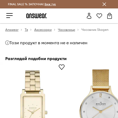
FINAL SALE % ЗАПОЧНА!
Спестявай с Answear Club
Виж тук
Answear
Тя
Аксесоари
Часовници
Часовник Skagen
Този продукт в момента не е наличен
Разгледай подобни продукти