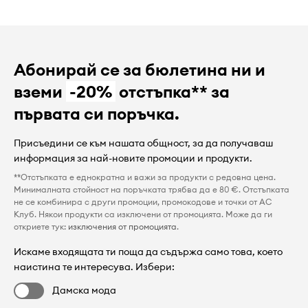
Абонирай се за бюлетина ни и
вземи
-20%
отстъпка** за
първата си поръчка.
Присъедини се към нашата общност, за да получаваш
информация за най-новите промоции и продукти.
**Отстъпката е еднократна и важи за продукти с редовна цена.
Минималната стойност на поръчката трябва да е 80 €. Отстъпката
не се комбинира с други промоции, промокодове и точки от AC
Клуб. Някои продукти са изключени от промоцията. Може да ги
откриете тук:
изключения от промоцията
.
Искаме входящата ти поща да съдържа само това, което
наистина те интересува. Избери:
Дамска мода