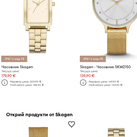
-5%* с код: FS
-5%* с код: FS
Часовник Skagen
Skagen - Часовник SKW2150
Текуща цена:
Текуща цена:
179,90 €
139,90 €
Редовна цена:
209,90 €
Редовна цена:
169,90 €
Най-ниска цена:
188,90 €
Най-ниска цена:
149,90 €
Открий продукти от Skagen