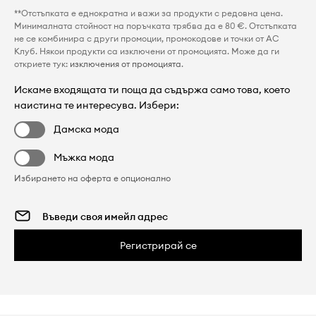
**Отстъпката е еднократна и важи за продукти с редовна цена.
Минималната стойност на поръчката трябва да е 80 €. Отстъпката
не се комбинира с други промоции, промокодове и точки от AC
Клуб. Някои продукти са изключени от промоцията. Може да ги
откриете тук:
изключения от промоцията
.
Искаме входящата ти поща да съдържа само това, което
наистина те интересува. Избери:
Дамска мода
Мъжка мода
Избирането на оферта е опционално
Регистрирай се