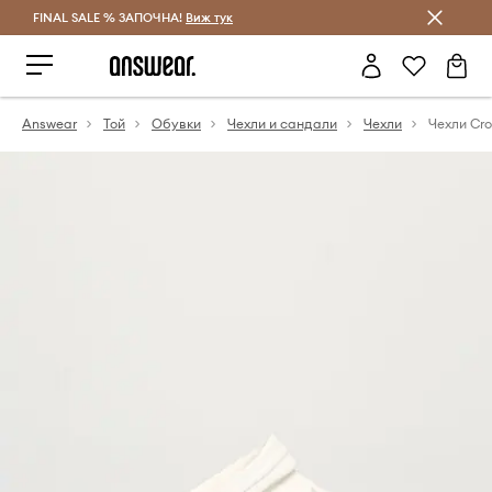
FINAL SALE % ЗАПОЧНА!
Спестявай с Answear Club
Виж тук
Answear
Той
Обувки
Чехли и сандали
Чехли
Чехли Cr