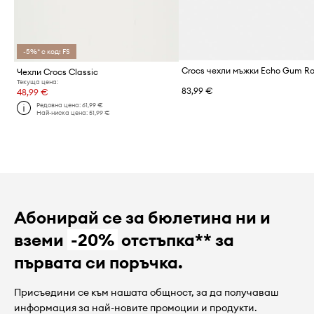
-5%* с код: FS
Crocs чехли мъжки Echo Gum Ro
Чехли Crocs Classic
Текуща цена:
83,99 €
48,99 €
Редовна цена:
61,99 €
Най-ниска цена:
51,99 €
Абонирай се за бюлетина ни и
вземи
-20%
отстъпка** за
първата си поръчка.
Присъедини се към нашата общност, за да получаваш
информация за най-новите промоции и продукти.