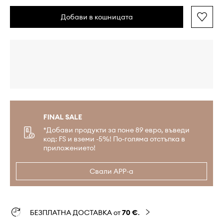
Добави в кошницата
FINAL SALE
*Добави продукти за поне 89 евро, въведи
код: FS и вземи -5%! По-голяма отстъпка в
приложението!
Свали APP-а
БЕЗПЛАТНА ДОСТАВКА от
70 €
.