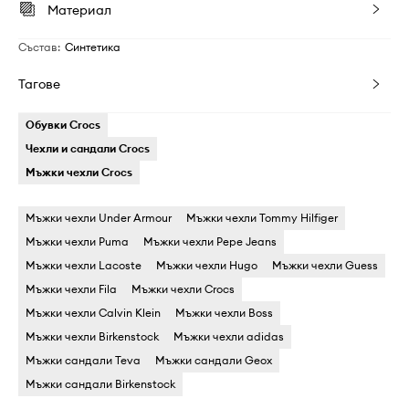
Материал
Състав
:
Синтетика
Тагове
Обувки Crocs
Чехли и сандали Crocs
Мъжки чехли Crocs
Мъжки чехли Under Armour
Мъжки чехли Tommy Hilfiger
Мъжки чехли Puma
Мъжки чехли Pepe Jeans
Мъжки чехли Lacoste
Мъжки чехли Hugo
Мъжки чехли Guess
Мъжки чехли Fila
Мъжки чехли Crocs
Мъжки чехли Calvin Klein
Мъжки чехли Boss
Мъжки чехли Birkenstock
Мъжки чехли adidas
Мъжки сандали Teva
Мъжки сандали Geox
Мъжки сандали Birkenstock