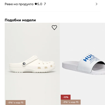
Ревю на продукта
5.0
7
Подобни модели
-10%
-5%* с код: FS
-5%* с код: FS