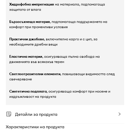
Хидрофобна импрегнация
на материала, подпомагаща
защитата от влага
Бързосъхнеща материя
, подпомагаща поддържането на
комфорт при променливи условия
Практични джобове
, включително карго и с цип, за
необходимите дребни вещи
Еластична материя
, осигуряваща пълна свобода на
движенията във всякакъв терен
Светлоотразителни елементи
, повишаващи видимостта след
свечеряване
Синтетична подплата
, осигуряваща комфорт при носене и
издръжливост на продукта
Детайли за продукта
Характеристики на продукта