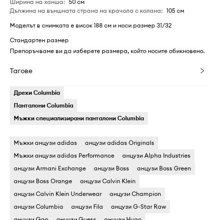
Ширина на ханша
:
50 см
Дължина на външната страна на крачола с колана
:
105 см
Моделът в снимката е висок 188 см и носи размер 31/32
Стандартен размер
Препоръчваме ви да изберете размера, който носите обикновено.
Тагове
Дрехи Columbia
Панталони Columbia
Мъжки специализирани панталони Columbia
Мъжки анцузи adidas
анцузи adidas Originals
Мъжки анцузи adidas Performance
анцузи Alpha Industries
анцузи Armani Exchange
анцузи Boss
анцузи Boss Green
анцузи Boss Orange
анцузи Calvin Klein
анцузи Calvin Klein Underwear
анцузи Champion
анцузи Columbia
анцузи Fila
анцузи G-Star Raw
анцузи Gap
анцузи Guess
анцузи Hugo