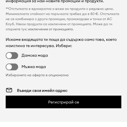
информация за най-новите промоции и продукти.
**Отстъпката е еднократна и важи за продукти с редовна цена.
Минималната стойност на поръчката трябва да е 80 €. Отстъпката
не се комбинира с други промоции, промокодове и точки от AC
Клуб. Някои продукти са изключени от промоцията. Може да ги
откриете тук:
изключения от промоцията
.
Искаме входящата ти поща да съдържа само това, което
наистина те интересува. Избери:
Дамска мода
Мъжка мода
Избирането на оферта е опционално
Регистрирай се