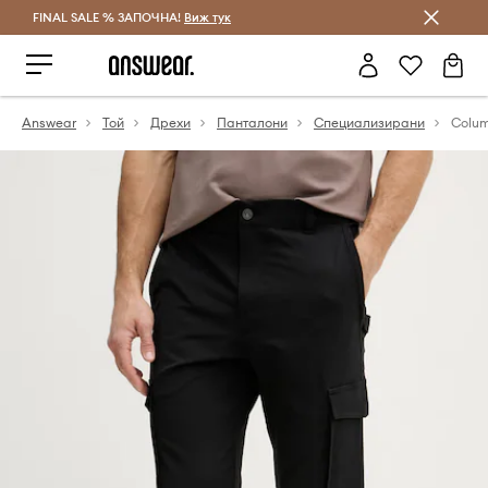
FINAL SALE % ЗАПОЧНА!
Спестявай с Answear Club
Виж тук
Answear
Той
Дрехи
Панталони
Специализирани