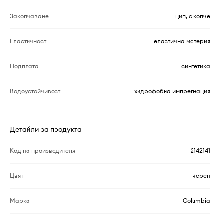
Закопчаване
цип, с копче
Еластичност
еластична материя
Подплата
синтетика
Водоустойчивост
хидрофобна импрегнация
Детайли за продукта
Код на производителя
2142141
Цвят
черен
Марка
Columbia