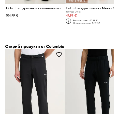
-5%* с код: FS
Columbia туристически панталон мъжки ROC
Текуща цена:
104,99 €
49,99 €
Редовна цена:
83,99 €
Най-ниска цена:
52,99 €
Открий продукти от Columbia