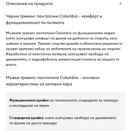
Описание на продукта
Черни трекинг панталони Columbia – комфорт и
функционалност по пътеката
Мъжките трекинг панталони Columbia са функционален модел,
който осигурява комфорт по време на дейности на открито, като
хайкинг и трекинг. Техният спортен дизайн и обмислени решения ги
правят идеален избор за любителите на приключения на открито.
Изработени от еластична материя, осигуряват свобода на
движенията, а хидрофобната импрегнация спомага за защита от
влага.
Мъжки трекинг панталони Columbia – основни
характеристики за активни хора
Функционална кройка
на панталоните, създадена за преходи
и изследване на терен
Стандартна кройка
, която осигурява свобода на движенията
по време на дълги преходи