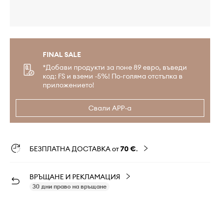
FINAL SALE
*Добави продукти за поне 89 евро, въведи
код: FS и вземи -5%! По-голяма отстъпка в
приложението!
Свали APP-а
БЕЗПЛАТНА ДОСТАВКА от
70 €
.
ВРЪЩАНЕ И РЕКЛАМАЦИЯ
30 дни право на връщане