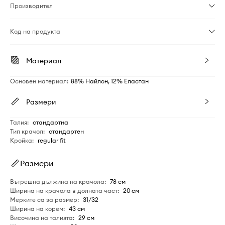
Производител
Код на продукта
Материал
Основен материал
:
88% Найлон, 12% Еластан
Размери
Талия
:
стандартна
Тип крачол
:
стандартен
Кройка
:
regular fit
Размери
Вътрешна дължина на крачола
:
78 см
Ширина на крачола в долната част
:
20 см
Мерките са за размер
:
31/32
Ширина на корем
:
43 см
Височина на талията
:
29 см