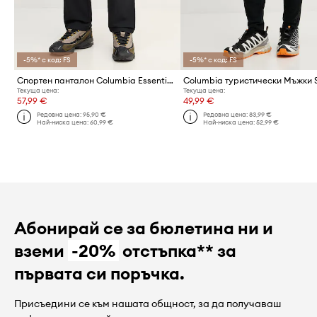
-5%* с код: FS
-5%* с код: FS
Спортен панталон Columbia Essential Hike
Текуща цена:
Текуща цена:
57,99 €
49,99 €
Редовна цена:
95,90 €
Редовна цена:
83,99 €
Най-ниска цена:
60,99 €
Най-ниска цена:
52,99 €
Абонирай се за бюлетина ни и
вземи
-20%
отстъпка** за
първата си поръчка.
Присъедини се към нашата общност, за да получаваш