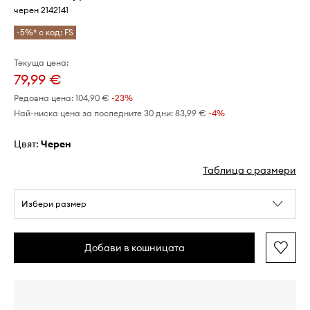
черен 2142141
-5%* с код: FS
Текуща цена:
79,99 €
Редовна цена:
104,90 €
-23%
Най-ниска цена за последните 30 дни:
83,99 €
 -4%
Цвят:
черен
Таблица с размери
Избери размер
Добави в кошницата