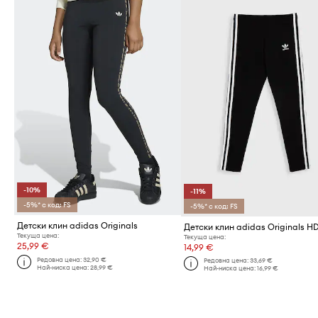
-10%
-11%
-5%* с код: FS
-5%* с код: FS
Детски клин adidas Originals
Детски клин adidas Originals H
Текуща цена:
Текуща цена:
25,99 €
14,99 €
Редовна цена:
32,90 €
Редовна цена:
33,69 €
Най-ниска цена:
28,99 €
Най-ниска цена:
16,99 €