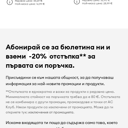
Редовна цена:
32,90 €
Редовна цена:
33,69 €
Най-ниска цена:
28,99 €
Най-ниска цена:
16,99 €
Абонирай се за бюлетина ни и
вземи
-20%
отстъпка** за
първата си поръчка.
Присъедини се към нашата общност, за да получаваш
информация за най-новите промоции и продукти.
**Отстъпката е еднократна и важи за продукти с редовна цена.
Минималната стойност на поръчката трябва да е 80 €. Отстъпката
не се комбинира с други промоции, промокодове и точки от AC
Клуб. Някои продукти са изключени от промоцията. Може да ги
откриете тук:
изключения от промоцията
.
Искаме входящата ти поща да съдържа само това, което