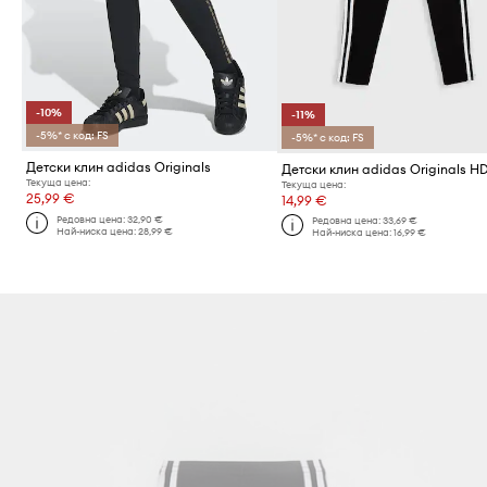
-10%
-11%
-5%* с код: FS
-5%* с код: FS
Детски клин adidas Originals
Детски клин adidas Originals H
Текуща цена:
Текуща цена:
25,99 €
14,99 €
Редовна цена:
32,90 €
Редовна цена:
33,69 €
Най-ниска цена:
28,99 €
Най-ниска цена:
16,99 €