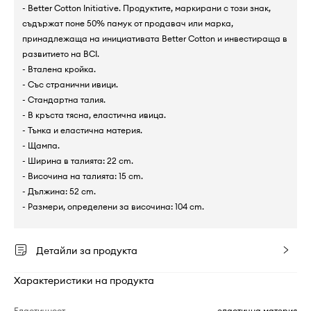
- Better Cotton Initiative. Продуктите, маркирани с този знак,
съдържат поне 50% памук от продавач или марка,
принадлежаща на инициативата Better Cotton и инвестираща в
развитието на BCI.
- Вталена кройка.
- Със странични ивици.
- Стандартна талия.
- В кръста тясна, еластична ивица.
- Тънка и еластична материя.
- Щампа.
- Ширина в талията: 22 cm.
- Височина на талията: 15 cm.
- Дължина: 52 cm.
- Размери, определени за височина: 104 cm.
Детайли за продукта
Характеристики на продукта
Еластичност
еластична материя