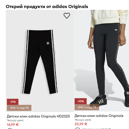
Открий продукти от adidas Originals
-10%
-11%
-5%* с код: FS
-5%* с код: FS
Детски клин adidas Originals
Детски клин adidas Originals HD2025
Текуща цена:
Текуща цена:
25,99 €
14,99 €