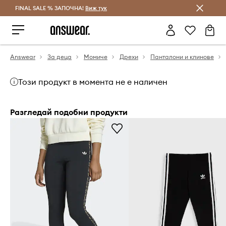
FINAL SALE % ЗАПОЧНА!
Спестявай с Answear Club
Виж тук
Answear
За деца
Момиче
Дрехи
Панталони и клинове
Този продукт в момента не е наличен
Разгледай подобни продукти