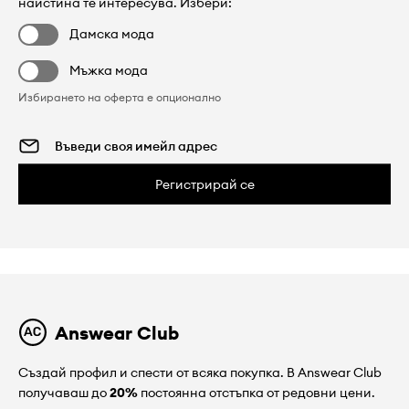
наистина те интересува. Избери:
Дамска мода
Мъжка мода
Избирането на оферта е опционално
Регистрирай се
Answear Club
Създай профил и спести от всяка покупка. В Answear Club
получаваш до
20%
постоянна отстъпка от редовни цени.