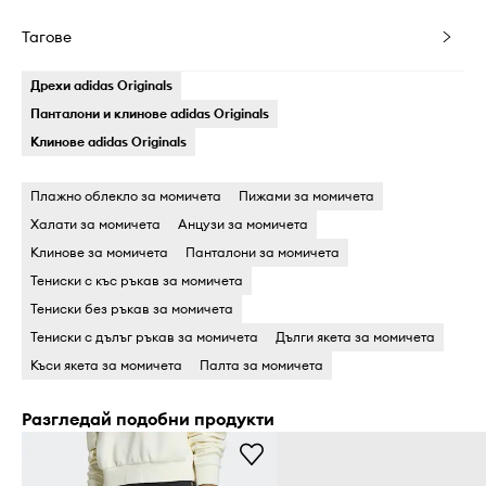
Тагове
Дрехи adidas Originals
Панталони и клинове adidas Originals
Клинове adidas Originals
Плажно облекло за момичета
Пижами за момичета
Халати за момичета
Анцузи за момичета
Клинове за момичета
Панталони за момичета
Тениски с къс ръкав за момичета
Тениски без ръкав за момичета
Тениски с дълъг ръкав за момичета
Дълги якета за момичета
Къси якета за момичета
Палта за момичета
Разгледай подобни продукти