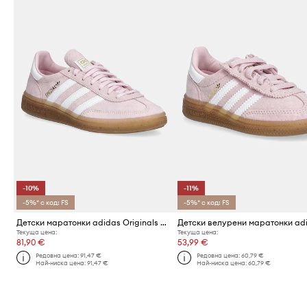
-10%
-11%
-5%* с код: FS
-5%* с код: FS
Детски маратонки adidas Originals HANDBALL SPEZIAL
Текуща цена:
Текуща цена:
81,90 €
53,99 €
Редовна цена:
91,47 €
Редовна цена:
60,79 €
Най-ниска цена:
91,47 €
Най-ниска цена:
60,79 €