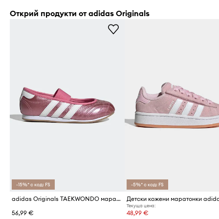
Открий продукти от adidas Originals
-15%* с код: FS
-5%* с код: FS
adidas Originals TAEKWONDO маратонки за деца от кожа
Текуща цена:
56,99 €
48,99 €