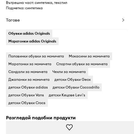
Вътрешна част: синтетика, текстил
Подметка: синтетика
Тагове
Обувки adidas Originals
Маратонки adidas Originals
Половинки обувки за момичета
Мокасини за момичета
Маратонки за момичета
Спортни обувки за момичета
Сандали за момичета
Чехли за момичета
Джапанки за момичета
детски Обувки Geox
детски Обувки adidas
детски Обувки Coccodrillo
детски Обувки Vans
детски Кецове Levi's
детски Обувки Crocs
Разгледай подобни продукти