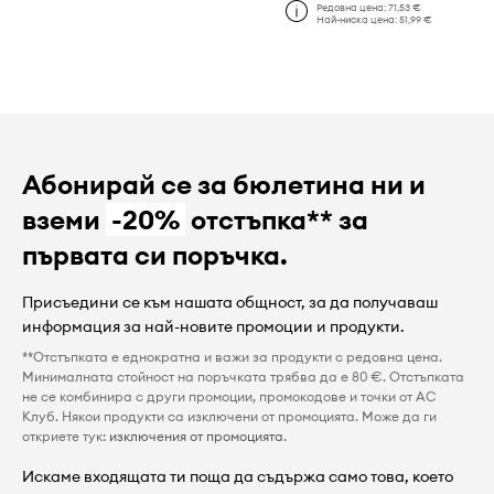
Редовна цена:
71,53 €
Най-ниска цена:
51,99 €
Абонирай се за бюлетина ни и
вземи
-20%
отстъпка** за
първата си поръчка.
Присъедини се към нашата общност, за да получаваш
информация за най-новите промоции и продукти.
**Отстъпката е еднократна и важи за продукти с редовна цена.
Минималната стойност на поръчката трябва да е 80 €. Отстъпката
не се комбинира с други промоции, промокодове и точки от AC
Клуб. Някои продукти са изключени от промоцията. Може да ги
откриете тук:
изключения от промоцията
.
Искаме входящата ти поща да съдържа само това, което