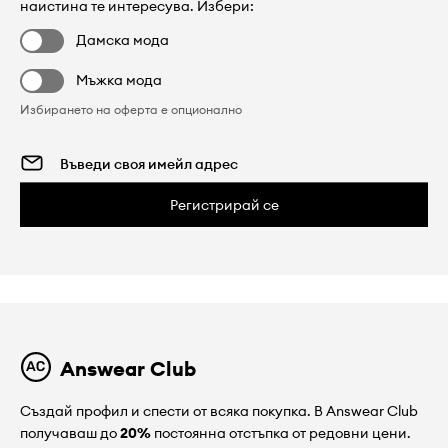
наистина те интересува. Избери:
Дамска мода
Мъжка мода
Избирането на оферта е опционално
Регистрирай се
Answear Club
Създай профил и спести от всяка покупка. В Answear Club
получаваш до
20%
постоянна отстъпка от редовни цени.