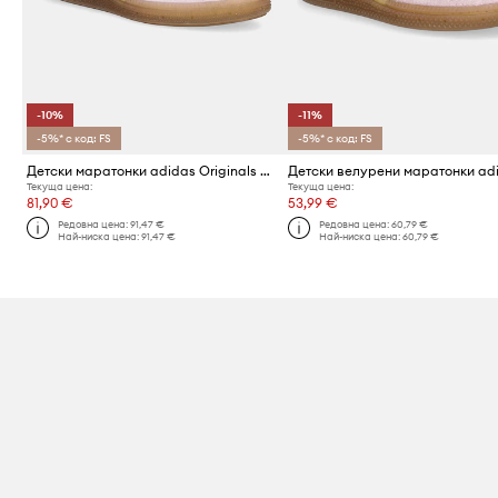
-10%
-11%
-5%* с код: FS
-5%* с код: FS
Детски маратонки adidas Originals HANDBALL SPEZIAL
Текуща цена:
Текуща цена:
81,90 €
53,99 €
Редовна цена:
91,47 €
Редовна цена:
60,79 €
Най-ниска цена:
91,47 €
Най-ниска цена:
60,79 €