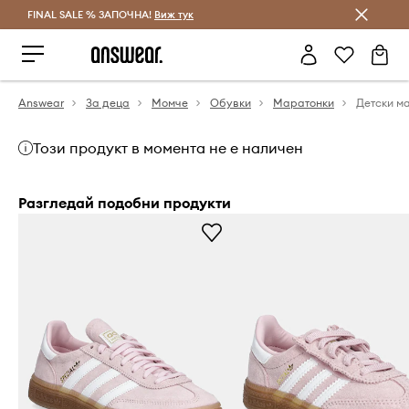
FINAL SALE % ЗАПОЧНА!
Спестявай с Answear Club
Виж тук
Answear
За деца
Момче
Обувки
Маратонки
Този продукт в момента не е наличен
Разгледай подобни продукти