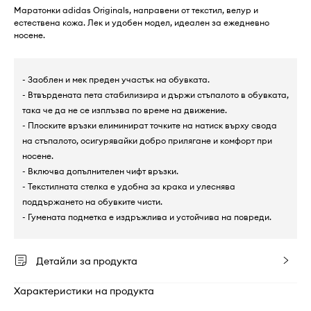
Маратонки adidas Originals, направени от текстил, велур и
естествена кожа. Лек и удобен модел, идеален за ежедневно
носене.
- Заоблен и мек преден участък на обувката.
- Втвърдената пета стабилизира и държи стъпалото в обувката,
така че да не се изплъзва по време на движение.
- Плоските връзки елиминират точките на натиск върху свода
на стъпалото, осигурявайки добро прилягане и комфорт при
носене.
- Включва допълнителен чифт връзки.
- Текстилната стелка е удобна за крака и улеснява
поддържането на обувките чисти.
- Гумената подметка е издръжлива и устойчива на повреди.
Детайли за продукта
Характеристики на продукта