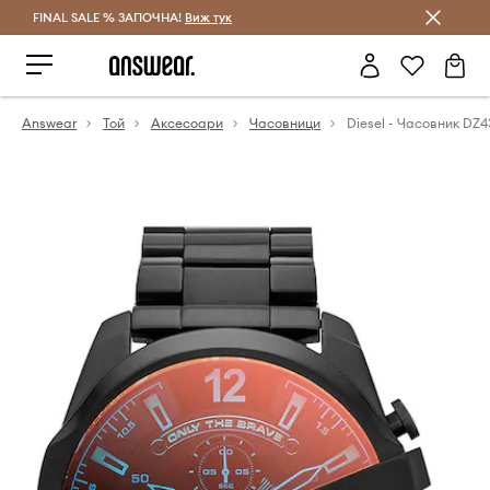
FINAL SALE % ЗАПОЧНА!
Спестявай с Answear Club
Виж тук
Answear
Той
Аксесоари
Часовници
Diesel - Часовник DZ4