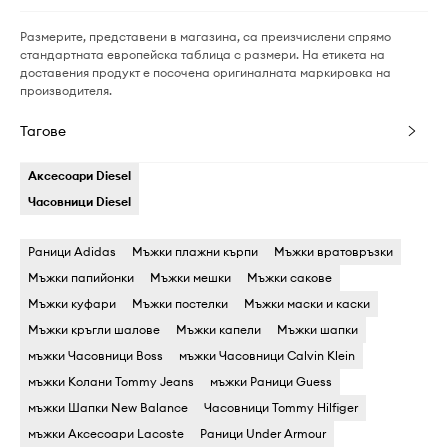
Размерите, представени в магазина, са преизчислени спрямо
стандартната европейска таблица с размери. На етикета на
доставения продукт е посочена оригиналната маркировка на
производителя.
Тагове
Аксесоари Diesel
Часовници Diesel
Раници Adidas
Мъжки плажни кърпи
Мъжки вратовръзки
Мъжки папийонки
Мъжки мешки
Мъжки сакове
Мъжки куфари
Мъжки постелки
Мъжки маски и каски
Мъжки кръгли шалове
Мъжки капели
Мъжки шапки
мъжки Часовници Boss
мъжки Часовници Calvin Klein
мъжки Колани Tommy Jeans
мъжки Раници Guess
мъжки Шапки New Balance
Часовници Tommy Hilfiger
мъжки Аксесоари Lacoste
Раници Under Armour