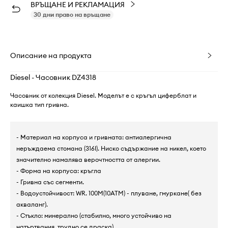
ВРЪЩАНЕ И РЕКЛАМАЦИЯ
30 дни право на връщане
Описание на продукта
Diesel - Часовник DZ4318
Часовник от колекция Diesel. Моделът е с кръгъл циферблат и
каишка тип гривна.
- Материал на корпуса и гривната: антиалергична
неръждаема стомана (316I). Ниско съдържание на никел, което
значително намалява верочтността от алергии.
- Форма на корпуса: кръгла
- Гривна със сегменти.
- Водоустойчивост: WR. 100M(10ATM) - плуване, гмуркане( без
акваланг).
- Стъкло: минерално (стабилно, много устойчиво на
натъртвания, трудно се драска)