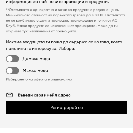
информация за най-новите промоции и продукти.
**Отстъпката е еднократна и важи за продукти с редовна цена.
Минималната стойност на поръчката трябва да е 80 €. Отстъпката
не се комбинира с други промоции, промокодове и точки от AC
Клуб. Някои продукти са изключени от промоцията. Може да ги
откриете тук:
изключения от промоцията
.
Искаме входящата ти поща да съдържа само това, което
наистина те интересува. Избери:
Дамска мода
Мъжка мода
Избирането на оферта е опционално
Регистрирай се