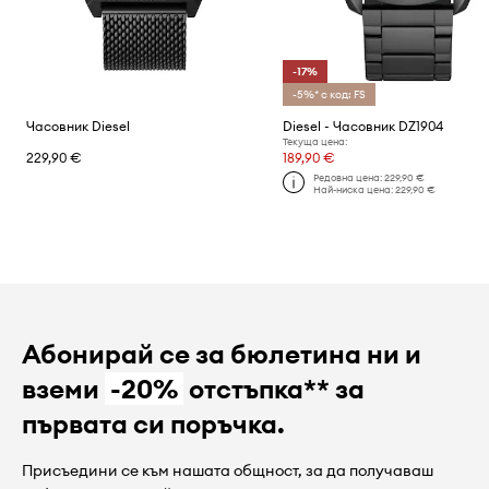
-17%
-5%* с код: FS
Часовник Diesel
Diesel - Часовник DZ1904
Текуща цена:
229,90 €
189,90 €
Редовна цена:
229,90 €
Най-ниска цена:
229,90 €
Абонирай се за бюлетина ни и
вземи
-20%
отстъпка** за
първата си поръчка.
Присъедини се към нашата общност, за да получаваш