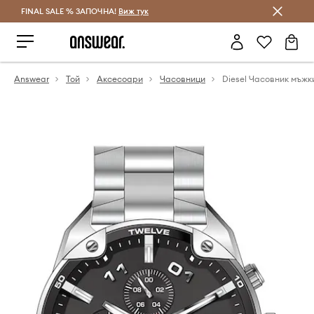
FINAL SALE % ЗАПОЧНА!
Спестявай с Answear Club
Виж тук
Answear
Той
Аксесоари
Часовници
Diesel Часовник мъжк