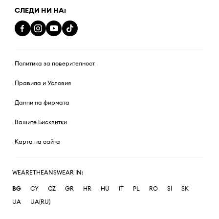
СЛЕДИ НИ НА:
Политика за поверителност
Правила и Условия
Данни на фирмата
Вашите Бисквитки
Карта на сайта
WEARETHEANSWEAR IN:
BG
CY
CZ
GR
HR
HU
IT
PL
RO
SI
SK
UA
UA(RU)