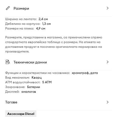
Размери
Ширина на лентата
:
2,4 см
Дебелина на корпуса
:
1,3 см
Размери на плика
:
4,9 см
Размерите, представени в магазина, са преизчислени спрямо
стандартната европейска таблица с размери. На етикета на
доставения продукт е посочена оригиналната маркировка на
производителя.
Технически данни
Функции и характеристики на часовника
:
хронограф, дата
Вид механизъм
:
Кварц
ATM водоустойчивост
:
5 ATM
Захранване
:
Батерии
Дисплей
:
аналогов
Тагове
Аксесоари Diesel