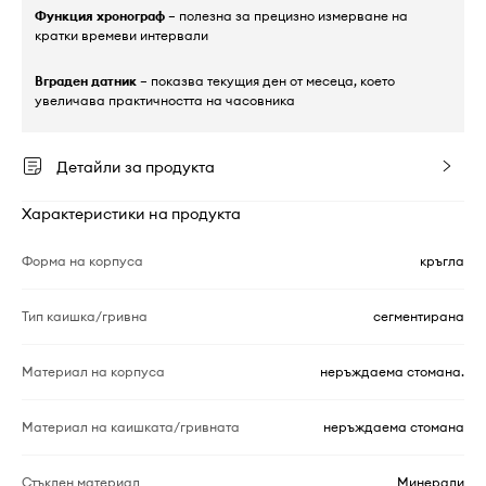
Функция хронограф
– полезна за прецизно измерване на
кратки времеви интервали
Вграден датник
– показва текущия ден от месеца, което
увеличава практичността на часовника
Детайли за продукта
Характеристики на продукта
Форма на корпуса
кръгла
Тип каишка/гривна
сегментирана
Материал на корпуса
неръждаема стомана.
Материал на каишката/гривната
неръждаема стомана
Стъклен материал
Минерали