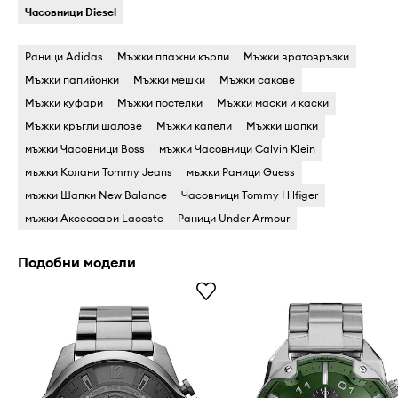
Часовници Diesel
Раници Adidas
Мъжки плажни кърпи
Мъжки вратовръзки
Мъжки папийонки
Мъжки мешки
Мъжки сакове
Мъжки куфари
Мъжки постелки
Мъжки маски и каски
Мъжки кръгли шалове
Мъжки капели
Мъжки шапки
мъжки Часовници Boss
мъжки Часовници Calvin Klein
мъжки Колани Tommy Jeans
мъжки Раници Guess
мъжки Шапки New Balance
Часовници Tommy Hilfiger
мъжки Аксесоари Lacoste
Раници Under Armour
Подобни модели