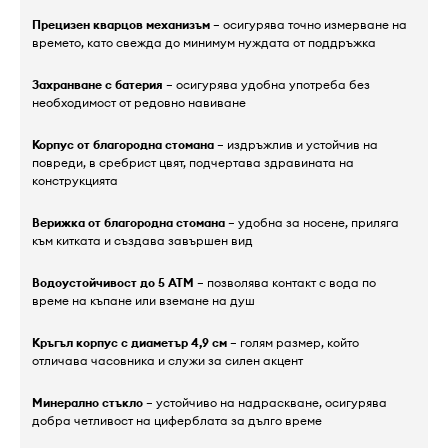
Прецизен кварцов механизъм
– осигурява точно измерване на
времето, като свежда до минимум нуждата от поддръжка
Захранване с батерия
– осигурява удобна употреба без
необходимост от редовно навиване
Корпус от благородна стомана
– издръжлив и устойчив на
повреди, в сребрист цвят, подчертава здравината на
конструкцията
Верижка от благородна стомана
– удобна за носене, приляга
към китката и създава завършен вид
Водоустойчивост до 5 ATM
– позволява контакт с вода по
време на къпане или вземане на душ
Кръгъл корпус с диаметър 4,9 см
– голям размер, който
отличава часовника и служи за силен акцент
Минерално стъкло
– устойчиво на надраскване, осигурява
добра четливост на циферблата за дълго време