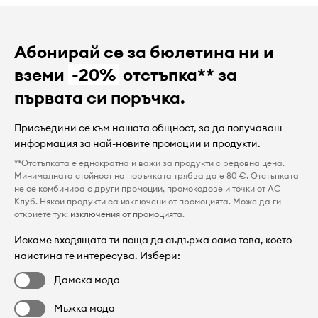
Абонирай се за бюлетина ни и
вземи
-20%
отстъпка** за
първата си поръчка.
Присъедини се към нашата общност, за да получаваш
информация за най-новите промоции и продукти.
**Отстъпката е еднократна и важи за продукти с редовна цена.
Минималната стойност на поръчката трябва да е 80 €. Отстъпката
не се комбинира с други промоции, промокодове и точки от AC
Клуб. Някои продукти са изключени от промоцията. Може да ги
откриете тук:
изключения от промоцията
.
Искаме входящата ти поща да съдържа само това, което
наистина те интересува. Избери:
Дамска мода
Мъжка мода