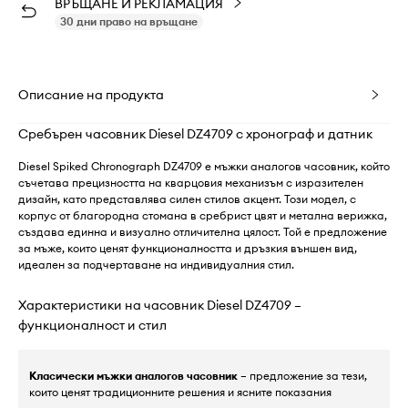
ВРЪЩАНЕ И РЕКЛАМАЦИЯ
30 дни право на връщане
Описание на продукта
Сребърен часовник Diesel DZ4709 с хронограф и датник
Diesel Spiked Chronograph DZ4709 е мъжки аналогов часовник, който
съчетава прецизността на кварцовия механизъм с изразителен
дизайн, като представлява силен стилов акцент. Този модел, с
корпус от благородна стомана в сребрист цвят и метална верижка,
създава единна и визуално отличителна цялост. Той е предложение
за мъже, които ценят функционалността и дръзкия външен вид,
идеален за подчертаване на индивидуалния стил.
Характеристики на часовник Diesel DZ4709 –
функционалност и стил
Класически мъжки аналогов часовник
– предложение за тези,
които ценят традиционните решения и ясните показания