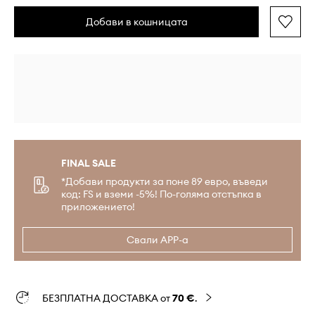
Добави в кошницата
FINAL SALE
*Добави продукти за поне 89 евро, въведи
код: FS и вземи -5%! По-голяма отстъпка в
приложението!
Свали APP-а
БЕЗПЛАТНА ДОСТАВКА от
70 €
.