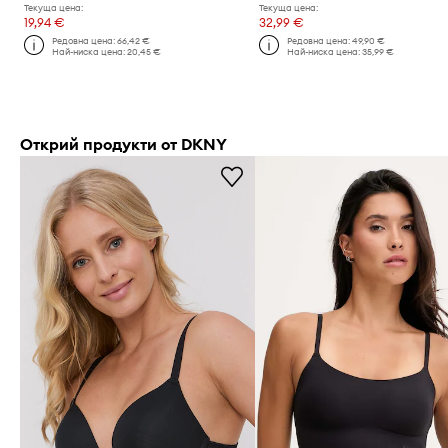
Текуща цена:
Текуща цена:
19,94 €
32,99 €
Редовна цена:
66,42 €
Редовна цена:
49,90 €
Най-ниска цена:
20,45 €
Най-ниска цена:
35,99 €
Открий продукти от DKNY