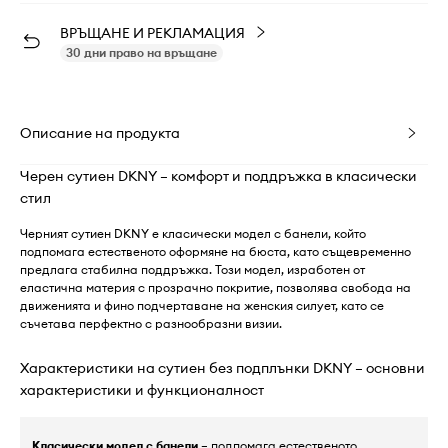
ВРЪЩАНЕ И РЕКЛАМАЦИЯ
30 дни право на връщане
Описание на продукта
Черен сутиен DKNY – комфорт и поддръжка в класически
стил
Черният сутиен DKNY е класически модел с банели, който
подпомага естественото оформяне на бюста, като същевременно
предлага стабилна поддръжка. Този модел, изработен от
еластична материя с прозрачно покритие, позволява свобода на
движенията и фино подчертаване на женския силует, като се
съчетава перфектно с разнообразни визии.
Характеристики на сутиен без подплънки DKNY – основни
характеристики и функционалност
Класически модел с банели
– подпомага естественото