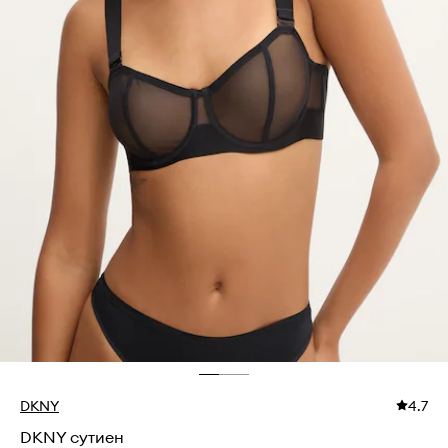
DKNY
4.7
DKNY сутиен