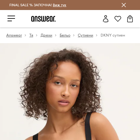
FINAL SALE % ЗАПОЧНА!
Спестявай с Answear Club
Виж тук
Answear
Тя
Дрехи
Бельо
Сутиени
DKNY сутиен