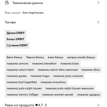
Технически данни
Вид чашки
:
без подплънки
Тагове
Дрехи DKNY
Бельо DKNY
Сутиени DKNY
Бяло бельо
Черно бельо
етем бельо
келвин клайн бельо
пижама armani
пижама benetton
пижама boss
пижама calvin klein
пижама calvin klein женская
пижама dkny
пижама guess
пижама hugo
пижама juicy couture
пижама karl lagerfeld
пижама moschino
пижама polo ralph lauren
пижама polo ralph lauren женская
пижама tommy hilfiger
пижама women secret
пижама адидас
Ревю на продукта
4.7
3