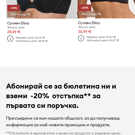
-28%
-14%
-5%* с код: FS
-5%* с код: FS
Сутиен Dkny
Сутиен Dkny
Текуща цена:
Текуща цена:
35,99 €
28,99 €
Редовна цена:
50,57 €
Редовна цена:
56,90 €
Най-ниска цена:
50,57 €
Най-ниска цена:
33,99 €
Абонирай се за бюлетина ни и
вземи
-20%
отстъпка** за
първата си поръчка.
Присъедини се към нашата общност, за да получаваш
информация за най-новите промоции и продукти.
**Отстъпката е еднократна и важи за продукти с редовна цена.