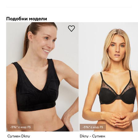
Подобни модели
-5%* с код: FS
-5%* с код: FS
Сутиен Dkny
Dkny - Сутиен