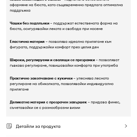
оформяне на бюста, като същевременно предлага оптимална
поддръжка
Чашки без подплънки
– поддържат естествената форма на
бюста, осигурявайки лекота и свобода при носене
Еластична материя
– позволява идеално прилягане към
фигурата, поддържайки комфорт през целия ден
Широки, регулируеми и свалящи се презрамки
– позволяват
гъвкаво регулиране, повишавайки комфорта при употреба
Практично закопчаване с кукички
– улеснява лесното
регулиране на обиколката, позволявайки индивидуално
прилягане
Деликатна материя с прозрачен завършек
– придава финес,
съчетавайки се с разнообразни визии
Детайли за продукта