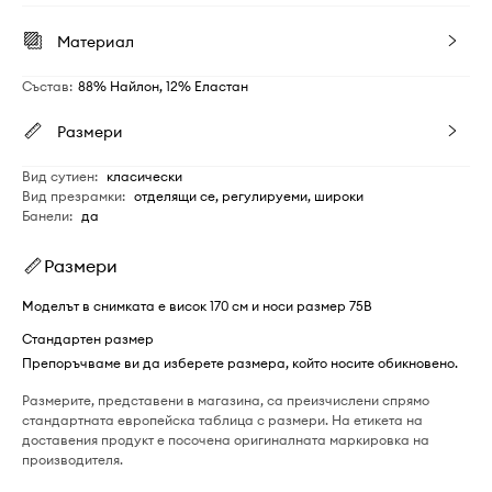
Материал
Състав
:
88% Найлон, 12% Еластан
Размери
Вид сутиен
:
класически
Вид презрамки
:
отделящи се, регулируеми, широки
Банели
:
да
Размери
Моделът в снимката е висок 170 см и носи размер 75B
Стандартен размер
Препоръчваме ви да изберете размера, който носите обикновено.
Размерите, представени в магазина, са преизчислени спрямо
стандартната европейска таблица с размери. На етикета на
доставения продукт е посочена оригиналната маркировка на
производителя.