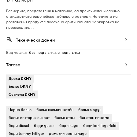
Размерите, представени в магазина, са преизчислени спрямо
стандартната европейска таблица с размери. На етикета на
доставения продукт е посочена оригиналната маркировка на
производителя.
Технически данни
Вид чашки
:
без подплънки, с подплънки
Тагове
Дрехи DKNY
Бельо DKNY
Сутиени DKNY
Черно бельо
белье кельвин кляйн
бельо sloggi
бельо виктория сикрет
бельо етам
бенетон пижама
боди diesel
боди guess
боди hugo
боди karl lagerfeld
боди tommy hilfiger
дамски чорапи hugo