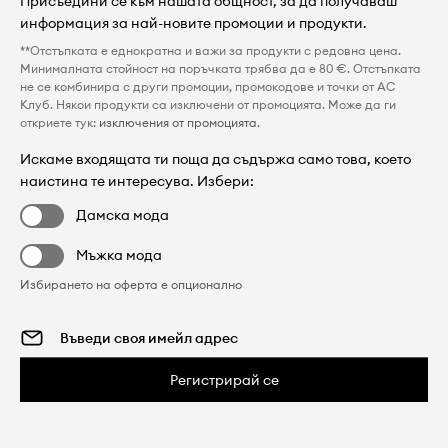
Присъедини се към нашата общност, за да получаваш
информация за най-новите промоции и продукти.
**Отстъпката е еднократна и важи за продукти с редовна цена.
Минималната стойност на поръчката трябва да е 80 €. Отстъпката
не се комбинира с други промоции, промокодове и точки от AC
Клуб. Някои продукти са изключени от промоцията. Може да ги
откриете тук:
изключения от промоцията
.
Искаме входящата ти поща да съдържа само това, което
наистина те интересува. Избери:
Дамска мода
Мъжка мода
Избирането на оферта е опционално
Регистрирай се