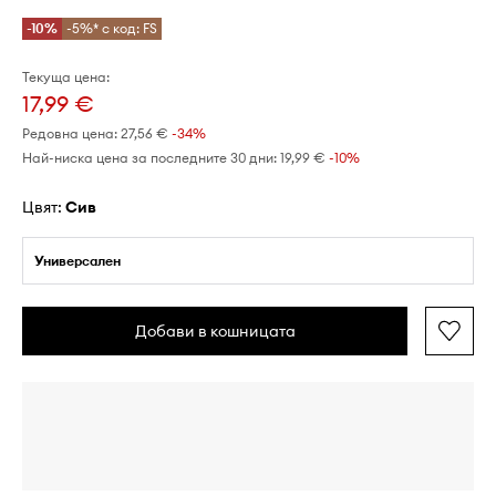
-10%
-5%* с код: FS
Текуща цена:
17,99 €
Редовна цена:
27,56 €
-34%
Най-ниска цена за последните 30 дни:
19,99 €
 -10%
Цвят:
сив
Универсален
Добави в кошницата