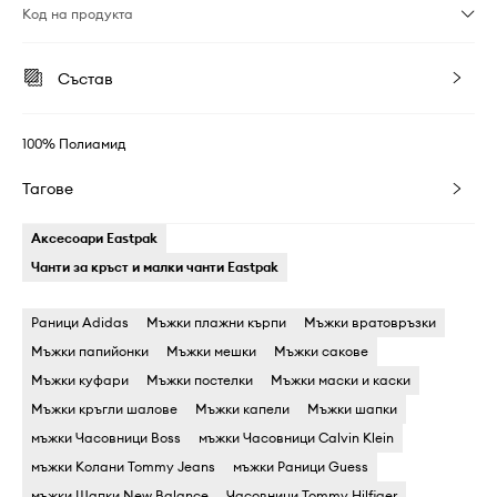
Код на продукта
Състав
100% Полиамид
Тагове
Аксесоари Eastpak
Чанти за кръст и малки чанти Eastpak
Раници Adidas
Мъжки плажни кърпи
Мъжки вратовръзки
Мъжки папийонки
Мъжки мешки
Мъжки сакове
Мъжки куфари
Мъжки постелки
Мъжки маски и каски
Мъжки кръгли шалове
Мъжки капели
Мъжки шапки
мъжки Часовници Boss
мъжки Часовници Calvin Klein
мъжки Колани Tommy Jeans
мъжки Раници Guess
мъжки Шапки New Balance
Часовници Tommy Hilfiger