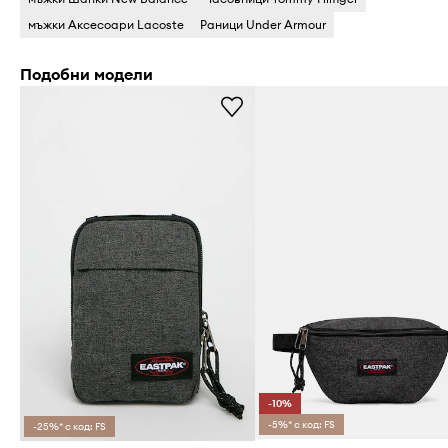
мъжки Аксесоари Lacoste
Раници Under Armour
Подобни модели
-10%
-5%* с код: FS
-25%* с код: FS