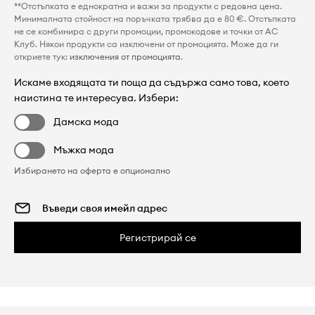
**Отстъпката е еднократна и важи за продукти с редовна цена.
Минималната стойност на поръчката трябва да е 80 €. Отстъпката
не се комбинира с други промоции, промокодове и точки от AC
Клуб. Някои продукти са изключени от промоцията. Може да ги
откриете тук:
изключения от промоцията
.
Искаме входящата ти поща да съдържа само това, което
наистина те интересува. Избери:
Дамска мода
Мъжка мода
Избирането на оферта е опционално
Регистрирай се