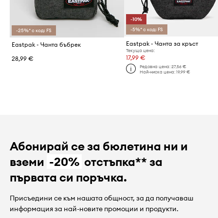
-10%
-5%* с код: FS
-25%* с код: FS
Eastpak - Чанта за кръст
Eastpak - Чанта бъбрек
Текуща цена:
17,99 €
28,99 €
Редовна цена:
27,56 €
Най-ниска цена:
19,99 €
Абонирай се за бюлетина ни и
вземи
-20%
отстъпка** за
първата си поръчка.
Присъедини се към нашата общност, за да получаваш
информация за най-новите промоции и продукти.