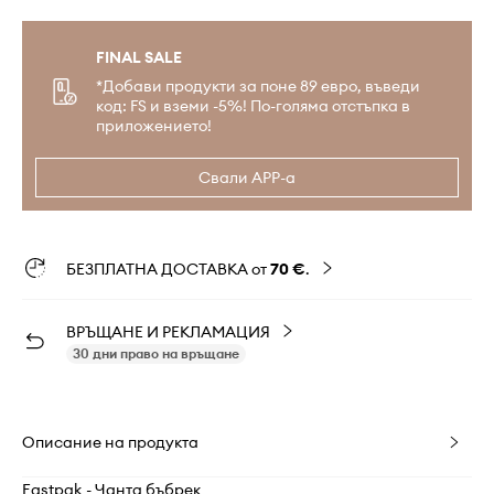
FINAL SALE
*Добави продукти за поне 89 евро, въведи
код: FS и вземи -5%! По-голяма отстъпка в
приложението!
Свали APP-а
БЕЗПЛАТНА ДОСТАВКА от
70 €
.
ВРЪЩАНЕ И РЕКЛАМАЦИЯ
30 дни право на връщане
Описание на продукта
Eastpak - Чанта бъбрек