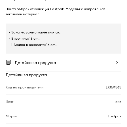
Чанта бъбрек от колекция Eastpak. Моделът е направен от
текстилен материал.
- Закопчаване с копче тик-так.
- Височина: 16 cm.
- Ширина в основата: 16 cm.
Детайли за продукта
Детайли за продукта
Код на производителя
EK074363
Цвят
сив
Марка
Eastpak