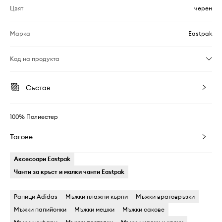
Цвят
черен
Марка
Eastpak
Код на продукта
Състав
100% Полиестер
Тагове
Аксесоари Eastpak
Чанти за кръст и малки чанти Eastpak
Раници Adidas
Мъжки плажни кърпи
Мъжки вратовръзки
Мъжки папийонки
Мъжки мешки
Мъжки сакове