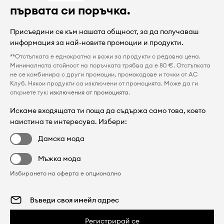
първата си поръчка.
Присъедини се към нашата общност, за да получаваш
информация за най-новите промоции и продукти.
**Отстъпката е еднократна и важи за продукти с редовна цена.
Минималната стойност на поръчката трябва да е 80 €. Отстъпката
не се комбинира с други промоции, промокодове и точки от AC
Клуб. Някои продукти са изключени от промоцията. Може да ги
откриете тук:
изключения от промоцията
.
Искаме входящата ти поща да съдържа само това, което
наистина те интересува. Избери:
Дамска мода
Мъжка мода
Избирането на оферта е опционално
Регистрирай се