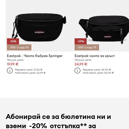
-13%
-19%
-5%* с код: FS
-5%* с код: FS
Eastpak - Чанта бъбрек Springer
Eastpak чанта за кръст
Текуща цена:
Текуща цена:
19,99 €
24,99 €
Редовна цена:
27,56 €
Редовна цена:
30,90 €
Най-ниска цена:
22,99 €
Най-ниска цена:
30,90 €
Абонирай се за бюлетина ни и
вземи
-20%
отстъпка** за