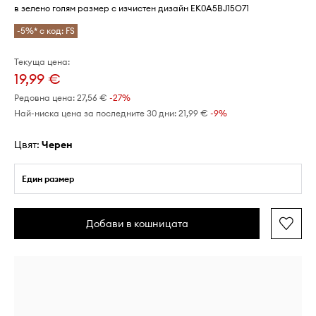
в зелено голям размер с изчистен дизайн EK0A5BJ15O71
-5%* с код: FS
Текуща цена:
19,99 €
Редовна цена:
27,56 €
-27%
Най-ниска цена за последните 30 дни:
21,99 €
 -9%
Цвят:
черен
Един размер
Добави в кошницата