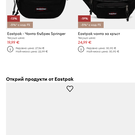
-13%
-19%
-5%* с код: FS
-5%* с код: FS
Eastpak - Чанта бъбрек Springer
Eastpak чанта за кръст
Текуща цена:
Текуща цена:
19,99 €
24,99 €
Редовна цена:
27,56 €
Редовна цена:
30,90 €
Най-ниска цена:
22,99 €
Най-ниска цена:
30,90 €
Открий продукти от Eastpak