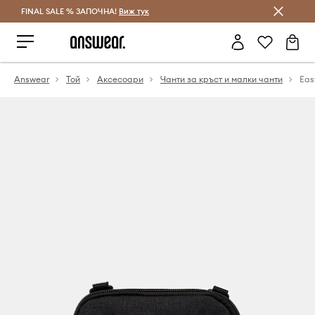
FINAL SALE % ЗАПОЧНА!
Спестявай с Answear Club
Виж тук
Answear
Той
Аксесоари
Чанти за кръст и малки чанти
Eas