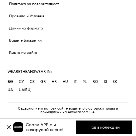
Политика за поверителност
Правила и Условия
Данни на фирмата
Вашите Бисквитки
Карта на сайта
WEARETHEANSWEAR IN:
BG
CY
CZ
GR
HR
HU
IT
PL
RO
SI
SK
UA
UA(RU)
Съдържанието на този сайт е защитено с авторски права и
принадлежи на Answear.com S.A.
Свали APP-a и
Нови колекции
пазарувай лесно!