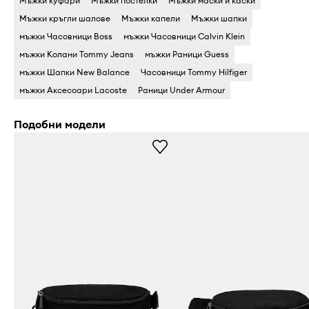
Мъжки куфари
Мъжки постелки
Мъжки маски и каски
Мъжки кръгли шалове
Мъжки капели
Мъжки шапки
мъжки Часовници Boss
мъжки Часовници Calvin Klein
мъжки Колани Tommy Jeans
мъжки Раници Guess
мъжки Шапки New Balance
Часовници Tommy Hilfiger
мъжки Аксесоари Lacoste
Раници Under Armour
Подобни модели