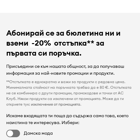
Абонирай се за бюлетина ни и
вземи
-20%
отстъпка** за
първата си поръчка.
Присъедини се към нашата общност, за да получаваш
информация за най-новите промоции и продукти.
**Отстъпката е еднократна и важи за продукти с редовна цена.
Минималната стойност на поръчката трябва да е 80 €. Отстъпката
не се комбинира с други промоции, промокодове и точки от AC
Клуб. Някои продукти са изключени от промоцията. Може да ги
откриете тук:
изключения от промоцията
.
Искаме входящата ти поща да съдържа само това, което
наистина те интересува. Избери:
Дамска мода