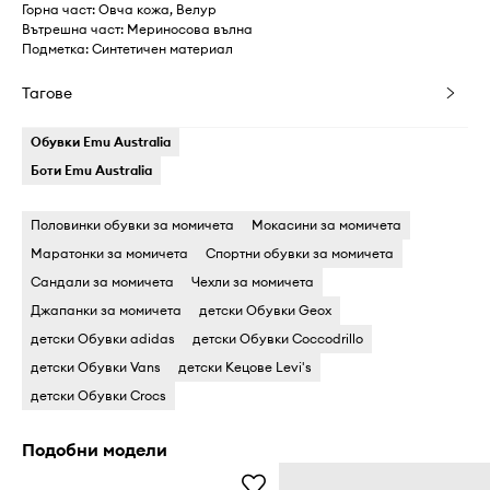
Горна част: Овча кожа, Велур
Вътрешна част: Мериносова вълна
Подметка: Синтетичен материал
Тагове
Обувки Emu Australia
Боти Emu Australia
Половинки обувки за момичета
Мокасини за момичета
Маратонки за момичета
Спортни обувки за момичета
Сандали за момичета
Чехли за момичета
Джапанки за момичета
детски Обувки Geox
детски Обувки adidas
детски Обувки Coccodrillo
детски Обувки Vans
детски Кецове Levi's
детски Обувки Crocs
Подобни модели