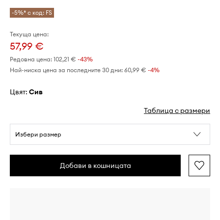
-5%* с код: FS
Текуща цена:
57,99 €
Редовна цена:
102,21 €
-43%
Най-ниска цена за последните 30 дни:
60,99 €
 -4%
Цвят:
сив
Таблица с размери
Избери размер
Добави в кошницата