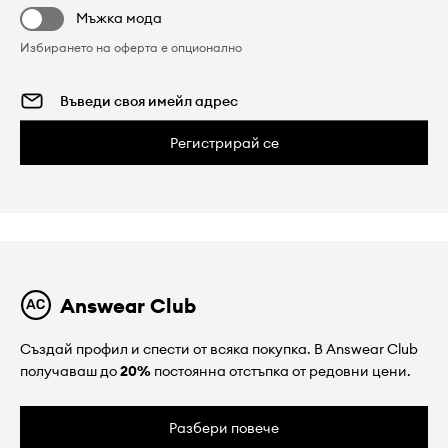
Мъжка мода
Избирането на оферта е опционално
Регистрирай се
Answear Club
Създай профил и спести от всяка покупка. В Answear Club
получаваш до
20%
постоянна отстъпка от редовни цени.
Разбери повече