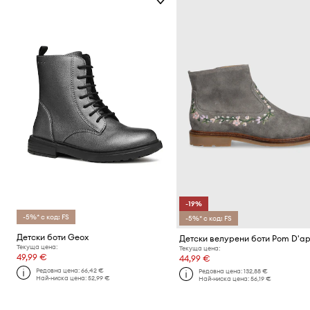
-19%
-5%* с код: FS
-5%* с код: FS
Детски боти Geox
Текуща цена:
Текуща цена:
49,99 €
44,99 €
Редовна цена:
66,42 €
Редовна цена:
132,88 €
Най-ниска цена:
52,99 €
Най-ниска цена:
56,19 €