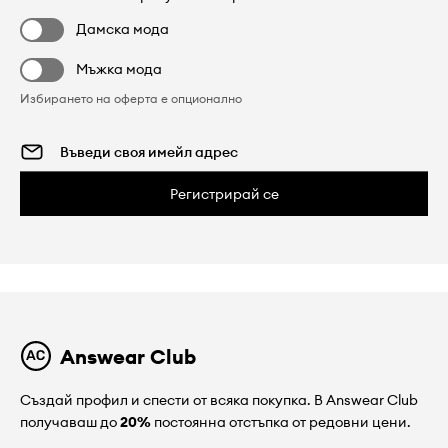
Дамска мода
Мъжка мода
Избирането на оферта е опционално
Регистрирай се
Answear Club
Създай профил и спести от всяка покупка. В Answear Club
получаваш до
20%
постоянна отстъпка от редовни цени.