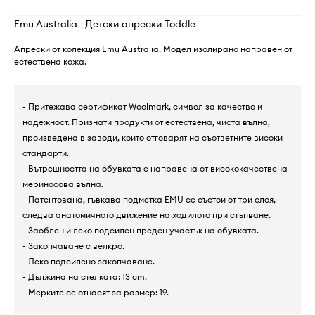
Emu Australia - Детски апрески Toddle
Апрески от колекция Emu Australia. Модел изолирано направен от
естествена кожа.
- Притежава сертификат Woolmark, символ за качество и
надежност. Признати продукти от естествена, чиста вълна,
произведена в заводи, които отговарят на съответните високи
стандарти.
- Вътрешността на обувката е направена от висококачествена
мериносова вълна.
- Патентована, гъвкава подметка EMU се състои от три слоя,
следва анатомичното движение на ходилото при стъпване.
- Заоблен и леко подсилен преден участък на обувката.
- Закопчаване с велкро.
- Леко подсилено закопчаване.
- Дължина на стелката: 13 cm.
- Мерките се отнасят за размер: 19.