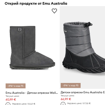
Открий продукти от Emu Australia
-5%* с код: FS
-5%* с код: FS
Emu Australia - Детски апрески Wallaby Lo
Текуща цена:
Текуща цена:
66,99 €
60,99 €
Редовна цена:
107,32 €
Редовна цена:
102,21 €