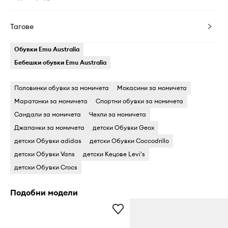
Тагове
Обувки Emu Australia
Бебешки обувки Emu Australia
Половинки обувки за момичета
Мокасини за момичета
Маратонки за момичета
Спортни обувки за момичета
Сандали за момичета
Чехли за момичета
Джапанки за момичета
детски Обувки Geox
детски Обувки adidas
детски Обувки Coccodrillo
детски Обувки Vans
детски Кецове Levi's
детски Обувки Crocs
Подобни модели