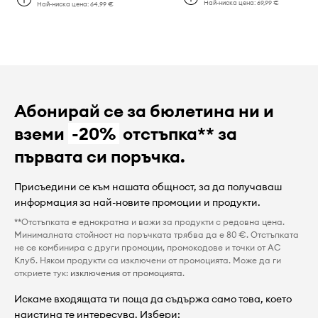
Най-ниска цена:
69,99 €
Най-ниска цена:
64,99 €
Абонирай се за бюлетина ни и
вземи
-20%
отстъпка** за
първата си поръчка.
Присъедини се към нашата общност, за да получаваш
информация за най-новите промоции и продукти.
**Отстъпката е еднократна и важи за продукти с редовна цена.
Минималната стойност на поръчката трябва да е 80 €. Отстъпката
не се комбинира с други промоции, промокодове и точки от AC
Клуб. Някои продукти са изключени от промоцията. Може да ги
откриете тук:
изключения от промоцията
.
Искаме входящата ти поща да съдържа само това, което
наистина те интересува. Избери: