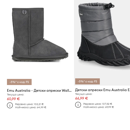
-5%* с код: FS
-5%* с код: FS
Emu Australia - Детски апрески Wallaby Lo
Текуща цена:
Текуща цена:
66,99 €
60,99 €
Редовна цена:
107,32 €
Редовна цена:
102,21 €
Най-ниска цена:
69,99 €
Най-ниска цена:
64,99 €