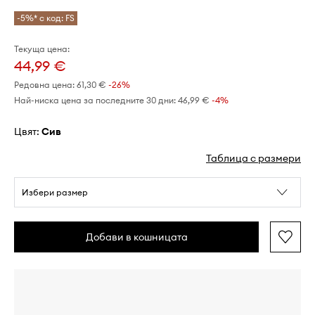
-5%* с код: FS
Текуща цена:
44,99 €
Редовна цена:
61,30 €
-26%
Най-ниска цена за последните 30 дни:
46,99 €
 -4%
Цвят:
сив
Таблица с размери
Избери размер
Добави в кошницата