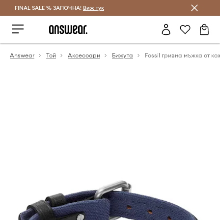
FINAL SALE % ЗАПОЧНА!
Спестявай с Answear Club
Виж тук
Answear
Той
Аксесоари
Бижута