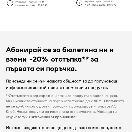
Редовна цена:
68,99 €
Редовна цена:
66,42 €
Най-ниска цена:
60,99 €
Най-ниска цена:
58,90 €
Абонирай се за бюлетина ни и
вземи
-20%
отстъпка** за
първата си поръчка.
Присъедини се към нашата общност, за да получаваш
информация за най-новите промоции и продукти.
**Отстъпката е еднократна и важи за продукти с редовна цена.
Минималната стойност на поръчката трябва да е 80 €. Отстъпката
не се комбинира с други промоции, промокодове и точки от AC
Клуб. Някои продукти са изключени от промоцията. Може да ги
откриете тук:
изключения от промоцията
.
Искаме входящата ти поща да съдържа само това, което