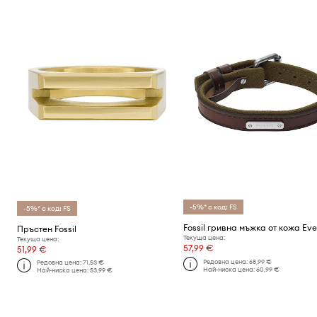
-5%* с код: FS
-5%* с код: FS
Fossil гривна мъжка от кожа Eve
Пръстен Fossil
Текуща цена:
Текуща цена:
57,99 €
51,99 €
Редовна цена:
68,99 €
Редовна цена:
71,53 €
Най-ниска цена:
60,99 €
Най-ниска цена:
53,99 €