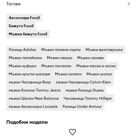
Тагове
Аксесоари Fossil
Бижута Fossil
Мъжки бижута Fossil
Раници Adidas
Мъжки плажни кърпи
Мъжки вратовръзки
Мъжки папийонки
Мъжки мешки
Мъжки сакове
Мъжки куфари
Мъжки постелки
Мъжки маски и каски
Мъжки кръгли шалове
Мъжки капели
Мъжки шапки
мъжки Часовници Boss
мъжки Часовници Calvin Klein
мъжки Колани Tommy Jeans
мъжки Раници Guess
мъжки Шапки New Balance
Часовници Tommy Hilfiger
мъжки Аксесоари Lacoste
Раници Under Armour
Подобни модели