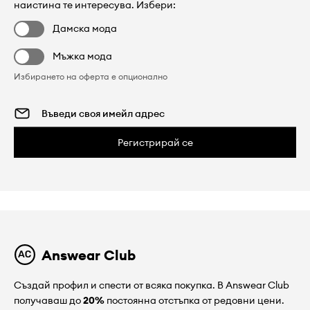
наистина те интересува. Избери:
Дамска мода
Мъжка мода
Избирането на оферта е опционално
Регистрирай се
Answear Club
Създай профил и спести от всяка покупка. В Answear Club
получаваш до
20%
постоянна отстъпка от редовни цени.