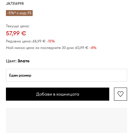
JA7316998
-5%* с код: FS
Текуща цена:
57,99 €
Редовна цена:
68,99 €
-15%
Най-ниска цена за последните 30 дни:
60,99 €
 -4%
Цвят:
злато
Един размер
Добави в кошницата