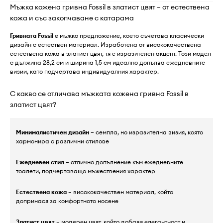
Мъжка кожена гривна Fossil в златист цвят – от естествена
кожа и със закопчаване с катарама
Гривната Fossil
е мъжко предложение, което съчетава класически
дизайн с естествен материал. Изработена от висококачествена
естествена кожа в златист цвят, тя е изразителен акцент. Този модел
с дължина 28,2 см и ширина 1,5 см идеално допълва ежедневните
визии, като подчертава индивидуалния характер.
С какво се отличава мъжката кожена гривна Fossil в
златист цвят?
Минималистичен дизайн
– семпла, но изразителна визия, която
хармонира с различни стилове
Ежедневен стил
– отлично допълнение към ежедневните
тоалети, подчертаващо мъжествения характер
Естествена кожа
– висококачествен материал, който
допринася за комфортното носене
Златист цвят
– модерен цвят, който добавя елегантност и