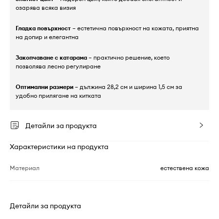
озарява всяка визия
Гладка повърхност
– естетична повърхност на кожата, приятна
на допир и елегантна
Закопчаване с катарама
– практично решение, което
позволява лесно регулиране
Оптимални размери
– дължина 28,2 см и ширина 1,5 см за
удобно прилягане на китката
Детайли за продукта
Характеристики на продукта
Материал
естествена кожа
Детайли за продукта