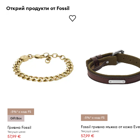
Открий продукти от Fossil
-5%* с код: FS
-5%* с код: FS
Gift Box
Fossil гривна мъжка от кожа Eve
Гривна Fossil
Текуща цена:
Текуща цена:
57,99 €
57,99 €