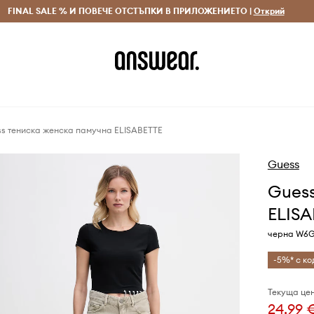
 и връщане за поръчки над 70 EUR
FINAL SALE % И ПОВЕЧЕ ОТСТЪПКИ В ПРИЛОЖЕНИЕТО |
Доставка 1-5 дни
Открий
Сп
s тениска женска памучна ELISABETTE
Guess
Gues
ELISA
черна W6G
-5%* с ко
Текуща цен
24,99 