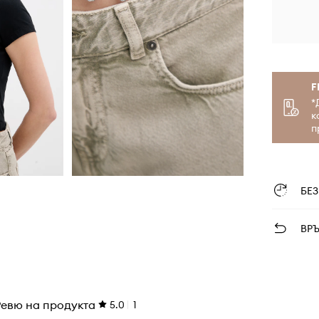
F
*
к
п
БЕ
ВР
Ревю на продукта
5.0
1