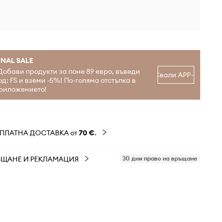
INAL SALE
Добави продукти за поне 89 евро, въведи
Свали APP-а
од: FS и вземи -5%! По-голяма отстъпка в
риложението!
ЗПЛАТНА ДОСТАВКА от
70 €
.
ЪЩАНЕ И РЕКЛАМАЦИЯ
30 дни право на връщане