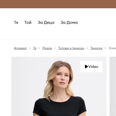
Само оригинални продукти
Безплатни доставка
Тя
Той
За Деца
За Дома
Answear
Тя
Дрехи
Топове и тениски
Тениски
Gues
Video