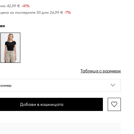
ена:
42,99 €
-41%
цена за последните 30 дни:
26,99 €
 -7%
рен
Таблица с размери
размер
Добави в кошницата