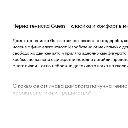
Черна тениска Guess – класика и комфорт в 
Дамската тениска Guess е вечен елемент от гардероба, к
носене с фина елегантност. Изработена от мек памук с до
свобода на движенията и приляга идеално към фигурата
кройка, допълнена с дискретни метални детайли, предст
много визии – от по-небрежни до такива с нотка на класи
С какво се отличава дамската памучна тенис
характеристики и предимства?
Стандартната кройка
осигурява комфорт при носене
върху тялото