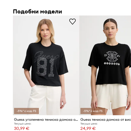
Меката памучна материя с еластан
позволява на ко
Подобни модели
подобрява прилягането
Минималистичният и класически стил
е подходящ за
позволява създаването на хармонични съчетания
Облото деколте и късите ръкави
подчертават универ
кройката
-5%* с код: FS
-5%* с код: FS
Guess уголемена тениска дамска от памук
Текуща цена:
Текуща цена:
30,99 €
24,99 €