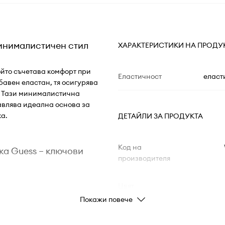
минималистичен стил
ХАРАКТЕРИСТИКИ НА ПРОДУ
ойто съчетава комфорт при
Еластичност
еласт
бавен еластан, тя осигурява
. Тази минималистична
авлява идеална основа за
ка.
ДЕТАЙЛИ ЗА ПРОДУКТА
Код на
ка Guess – ключови
производителя
Цвят
Покажи повече
 и стои свободно
Марка