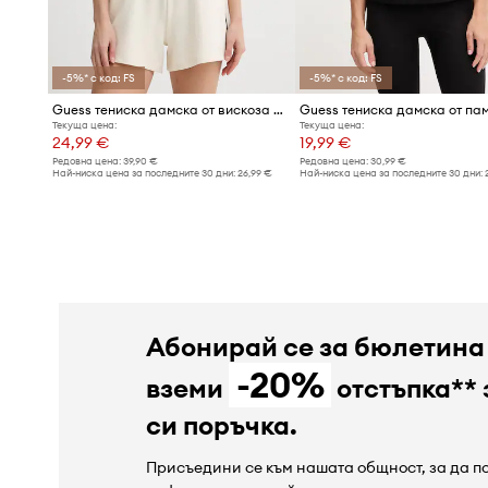
-5%* с код: FS
-5%* с код: FS
Guess тениска дамска от вискоза GABI
Текуща цена:
Текуща цена:
24,99 €
19,99 €
Редовна цена:
39,90 €
Редовна цена:
30,99 €
Най-ниска цена за последните 30 дни:
26,99 €
Най-ниска цена за последните 30 дни:
Абонирай се за бюлетина
-20%
вземи
отстъпка** 
си поръчка.
Присъедини се към нашата общност, за да 