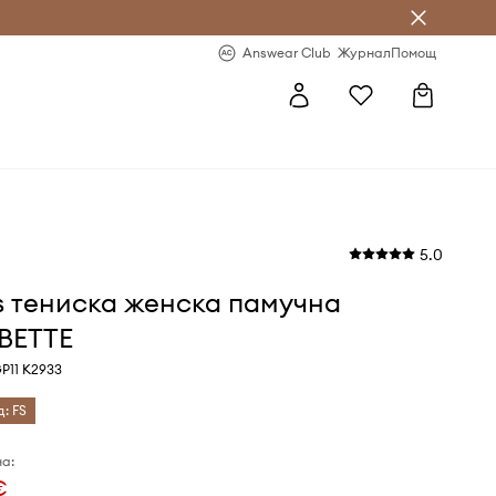
естявай с Answear Club
-20% за първа поръчка
Answear Club
Журнал
Помощ
5.0
s тениска женска памучна
BETTE
P11 K2933
д: FS
а:
€