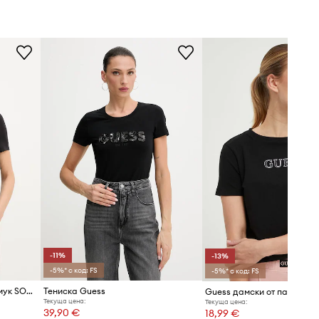
Ширина под мишниците
:
40
см
Моделът в снимката е висок 175
см и носи размер S
Стандартен размер
Препоръчваме ви да изберете
размера, който носите обикновено.
Таблица с размери
-11%
-13%
-5%* с код: FS
-5%* с код: FS
Guess тениска дамска с памук SONIA
Тениска Guess
Текуща цена:
Текуща цена:
39,90 €
18,99 €