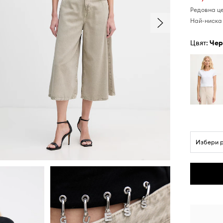
Редовна ц
Най-ниска 
Цвят:
че
Избери 