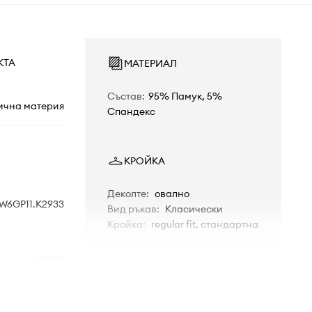
КТА
МАТЕРИАЛ
Състав
:
95% Памук, 5%
ична материя
Спандекс
КРОЙКА
Деколте
:
овално
W6GP11.K2933
Вид ръкав
:
Класически
Кройка
:
regular fit, стандартна
черен
РАЗМЕРИ
Guess
Дължина
:
45 см