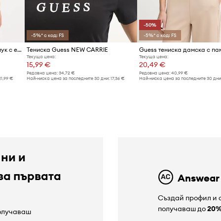
-50%
-5%* с код: FS
-5%* с код: FS
Guess тениска дамска от памук с еластан COLETTE
Тениска Guess NEW CARRIE
Текуща цена:
Текуща цена:
15,99 €
20,49 €
Редовна цена:
34,72 €
Редовна цена:
40,99 €
21,99 €
Най-ниска цена за последните 30 дни:
17,36 €
Най-ниска цена за последните 30 дни
 ни и
за първата
Answear
Създай профил и с
получаваш до
20
получаваш