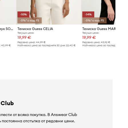
-10%
-14%
-5%* с код: FS
-5%* с код: FS
Guess тениска дамска с памук SONIA
Тениска Guess CELIA
Тениска Guess MARINA
Текуща цена:
Текуща цена:
19,99 €
19,99 €
Редовна цена:
44,99 €
Редовна цена:
43,92 €
:
40,99 €
Най-ниска цена за последните 30 дни:
22,40 €
Най-ниска цена за последните 30 дн
 Club
пести от всяка покупка. В Answear Club
%
постоянна отстъпка от редовни цени.