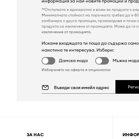
информация за най-новите промоции и прод
**Отстъпката е еднократна и важи за продукти с ре
Минималната стойност на поръчката трябва да е 80 
комбинира с други промоции, промокодове и точки о
продукти са изключени от промоцията. Може да ги от
изключения от промоцията
.
Искаме входящата ти поща да съдържа само 
наистина те интересува. Избери:
Дамска мода
Мъжка мод
Избирането на оферта е опционално
Реги
ЗА НАС
ИНФО