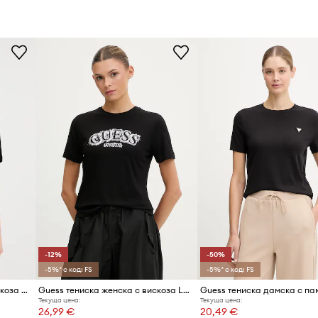
жата да диша и
Производител
Код на продукта
 много поводи и
салния характер на
-12%
-50%
-5%* с код: FS
-5%* с код: FS
Guess тениска дамска от вискоза GABI
Guess тениска женска с вискоза LEONA
Текуща цена:
Текуща цена:
26,99 €
20,49 €