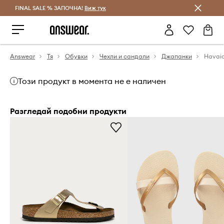
FINAL SALE % ЗАПОЧНА!
Спестявай с Answear Club
Виж тук
Answear
Тя
Обувки
Чехли и сандали
Джапанки
Havai
Този продукт в момента не е наличен
Разгледай подобни продукти