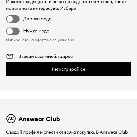
Искаме входящата ти поща да съдържа само това, което
наистина те интересува. Избери:
Дамска мода
Мъжка мода
Избирането на оферта е опционално
Регистрирай се
Answear Club
Създай профил и спести от всяка покупка. В Answear Club