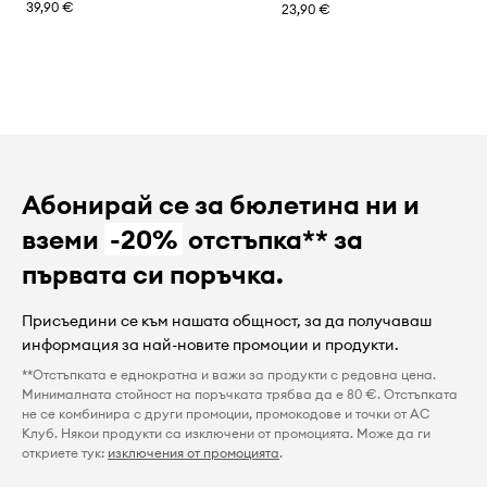
39,90 €
23,90 €
Абонирай се за бюлетина ни и
вземи
-20%
отстъпка** за
първата си поръчка.
Присъедини се към нашата общност, за да получаваш
информация за най-новите промоции и продукти.
**Отстъпката е еднократна и важи за продукти с редовна цена.
Минималната стойност на поръчката трябва да е 80 €. Отстъпката
не се комбинира с други промоции, промокодове и точки от AC
Клуб. Някои продукти са изключени от промоцията. Може да ги
откриете тук:
изключения от промоцията
.