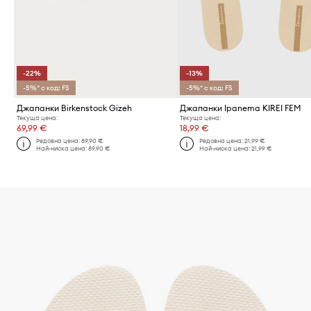
-22%
-13%
-5%* с код: FS
-5%* с код: FS
Джапанки Birkenstock Gizeh
Джапанки Ipanema KIREI FEM
Текуща цена:
Текуща цена:
69,99 €
18,99 €
Редовна цена:
89,90 €
Редовна цена:
21,99 €
Най-ниска цена:
89,90 €
Най-ниска цена:
21,99 €