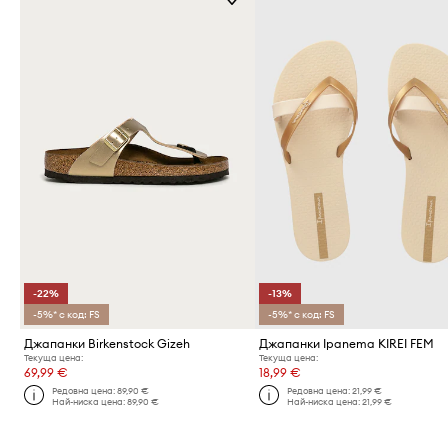
-22%
-13%
-5%* с код: FS
-5%* с код: FS
Джапанки Birkenstock Gizeh
Джапанки Ipanema KIREI FEM
Текуща цена:
Текуща цена:
69,99 €
18,99 €
Редовна цена:
89,90 €
Редовна цена:
21,99 €
Най-ниска цена:
89,90 €
Най-ниска цена:
21,99 €