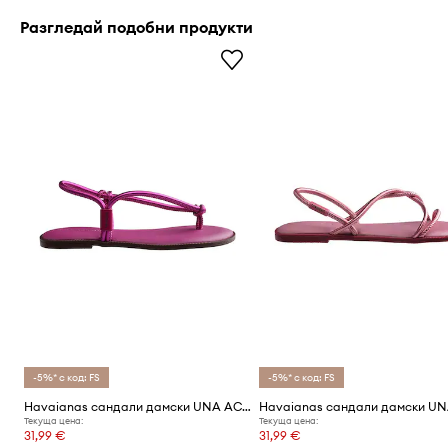
Разгледай подобни продукти
-5%* с код: FS
-5%* с код: FS
Havaianas сандали дамски UNA ACAI
Текуща цена:
Текуща цена:
31,99 €
31,99 €