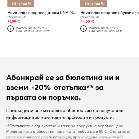
-5%* с код: FS
-5%* с код: FS
Havaianas сандали дамски UNA MANGA
Текуща цена:
Текуща цена:
31,99 €
24,99 €
Редовна цена:
44,90 €
Редовна цена:
31,90 €
Най-ниска цена:
34,99 €
Най-ниска цена:
27,90 €
Абонирай се за бюлетина ни и
вземи
-20%
отстъпка** за
първата си поръчка.
Присъедини се към нашата общност, за да получаваш
информация за най-новите промоции и продукти.
**Отстъпката е еднократна и важи за продукти с редовна цена.
Минималната стойност на поръчката трябва да е 80 €. Отстъпката
не се комбинира с други промоции, промокодове и точки от AC