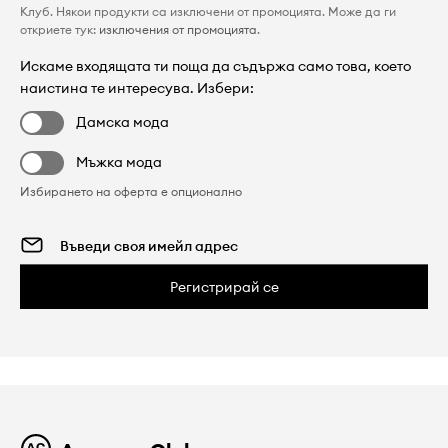
Клуб. Някои продукти са изключени от промоцията. Може да ги
откриете тук:
изключения от промоцията
.
Искаме входящата ти поща да съдържа само това, което
наистина те интересува. Избери:
Дамска мода
Мъжка мода
Избирането на оферта е опционално
Регистрирай се