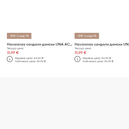
-5%* с код: FS
-5%* с код: FS
Havaianas сандали дамски UNA ACAI
Текуща цена:
Текуща цена:
31,99 €
31,99 €
Редовна цена:
44,90 €
Редовна цена:
44,90 €
Най-ниска цена:
34,99 €
Най-ниска цена:
34,99 €