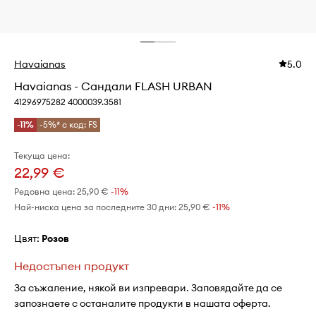
Havaianas
5.0
Havaianas - Сандали FLASH URBAN
41296975282 4000039.3581
-11%
-5%* с код: FS
Текуща цена:
22,99 €
Редовна цена:
25,90 €
-11%
Най-ниска цена за последните 30 дни:
25,90 €
 -11%
Цвят:
розов
Недостъпен продукт
За съжаление, някой ви изпревари. Заповядайте да се
запознаете с останалите продукти в нашата оферта.