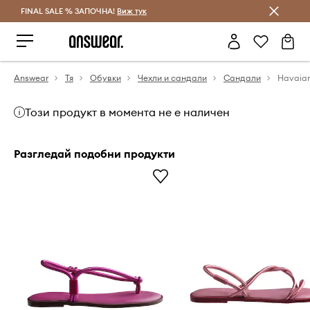
FINAL SALE % ЗАПОЧНА!
Спестявай с Answear Club
Виж тук
Answear
Тя
Обувки
Чехли и сандали
Сандали
Този продукт в момента не е наличен
Разгледай подобни продукти