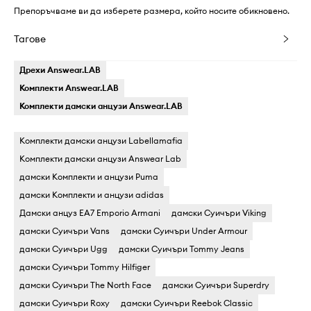
Препоръчваме ви да изберете размера, който носите обикновено.
Тагове
Дрехи Answear.LAB
Комплекти Answear.LAB
Комплекти дамски анцузи Answear.LAB
Комплекти дамски анцузи Labellamafia
Комплекти дамски анцузи Answear Lab
дамски Комплекти и анцузи Puma
дамски Комплекти и анцузи adidas
Дамски анцуз EA7 Emporio Armani
дамски Суичъри Viking
дамски Суичъри Vans
дамски Суичъри Under Armour
дамски Суичъри Ugg
дамски Суичъри Tommy Jeans
дамски Суичъри Tommy Hilfiger
дамски Суичъри The North Face
дамски Суичъри Superdry
дамски Суичъри Roxy
дамски Суичъри Reebok Classic