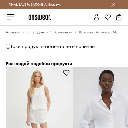
FINAL SALE % ЗАПОЧНА!
Спестявай с Answear Club
Виж тук
Answear
Тя
Дрехи
Комплекти
Комплект Answear.LAB
Този продукт в момента не е наличен
Разгледай подобни продукти