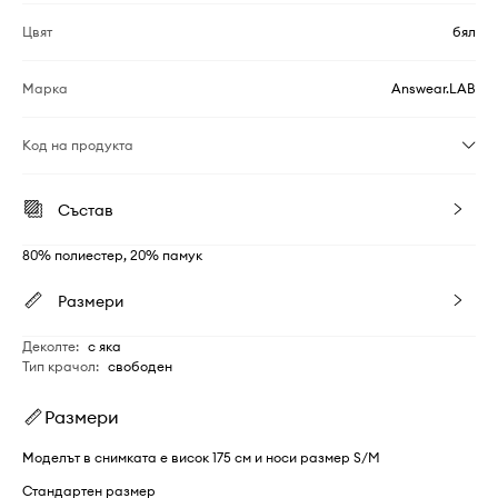
Цвят
бял
Марка
Answear.LAB
Код на продукта
Състав
80% полиестер, 20% памук
Размери
Деколте
:
с яка
Тип крачол
:
свободен
Размери
Моделът в снимката е висок 175 см и носи размер S/M
Стандартен размер