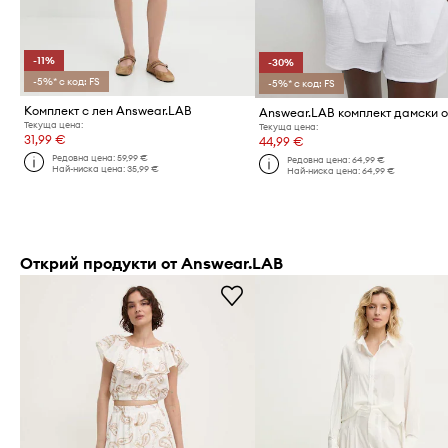
-11%
-30%
-5%* с код: FS
-5%* с код: FS
Комплект с лен Answear.LAB
Текуща цена:
Текуща цена:
31,99 €
44,99 €
Редовна цена:
59,99 €
Редовна цена:
64,99 €
Най-ниска цена:
35,99 €
Най-ниска цена:
64,99 €
Открий продукти от Answear.LAB