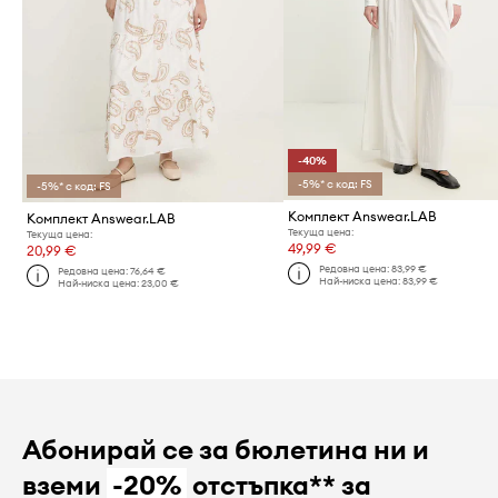
-40%
-5%* с код: FS
-5%* с код: FS
Комплект Answear.LAB
Комплект Answear.LAB
Текуща цена:
Текуща цена:
49,99 €
20,99 €
Редовна цена:
83,99 €
Редовна цена:
76,64 €
Най-ниска цена:
83,99 €
Най-ниска цена:
23,00 €
Абонирай се за бюлетина ни и
вземи
-20%
отстъпка** за