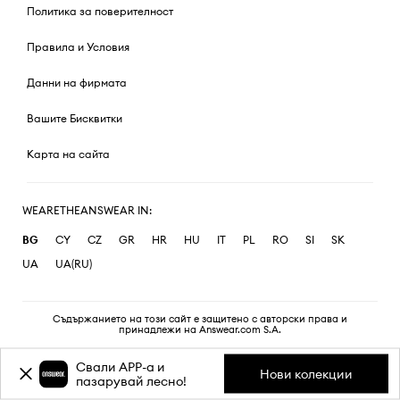
Политика за поверителност
Правила и Условия
Данни на фирмата
Вашите Бисквитки
Карта на сайта
WEARETHEANSWEAR IN:
BG
CY
CZ
GR
HR
HU
IT
PL
RO
SI
SK
UA
UA(RU)
Съдържанието на този сайт е защитено с авторски права и
принадлежи на Answear.com S.A.
Свали APP-a и
Нови колекции
пазарувай лесно!