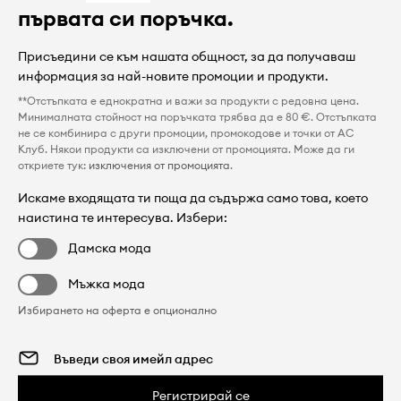
първата си поръчка.
Присъедини се към нашата общност, за да получаваш
информация за най-новите промоции и продукти.
**Отстъпката е еднократна и важи за продукти с редовна цена.
Минималната стойност на поръчката трябва да е 80 €. Отстъпката
не се комбинира с други промоции, промокодове и точки от AC
Клуб. Някои продукти са изключени от промоцията. Може да ги
откриете тук:
изключения от промоцията
.
Искаме входящата ти поща да съдържа само това, което
наистина те интересува. Избери:
Дамска мода
Мъжка мода
Избирането на оферта е опционално
Регистрирай се