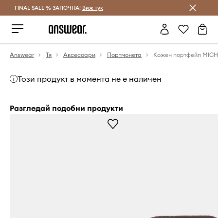
FINAL SALE % ЗАПОЧНА!
Спестявай с Answear Club
Виж тук
Answear
Тя
Аксесоари
Портмонета
Този продукт в момента не е наличен
Разгледай подобни продукти