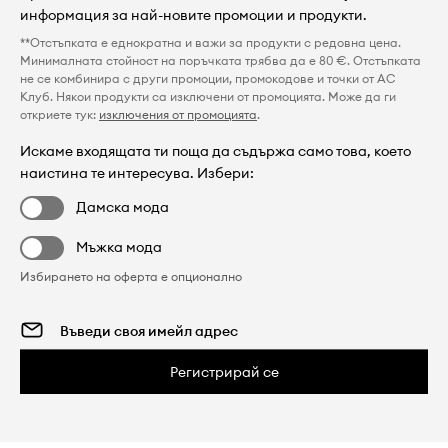
информация за най-новите промоции и продукти.
**Отстъпката е еднократна и важи за продукти с редовна цена.
Минималната стойност на поръчката трябва да е 80 €. Отстъпката
не се комбинира с други промоции, промокодове и точки от AC
Клуб. Някои продукти са изключени от промоцията. Може да ги
откриете тук:
изключения от промоцията
.
Искаме входящата ти поща да съдържа само това, което
наистина те интересува. Избери:
Дамска мода
Мъжка мода
Избирането на оферта е опционално
Регистрирай се