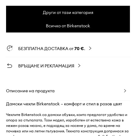
Други от тази категория
Всичко от Birkenstock
БЕЗПЛАТНА ДОСТАВКА от
70 €
.
ВРЪЩАНЕ И РЕКЛАМАЦИЯ
Описание на продукта
Дамски чехли Birkenstock – комфорт и стил в розов цвят
Чехлите Birkenstock са дамски обувки, които предлагат удобство и
опора за стъпалата. Този модел, изработен от естествена кожа в
нежен розов нюанс, е подходящ за носене у дома, по време на
почивка или на летни пътувания. Тяхната конструкция допринася за