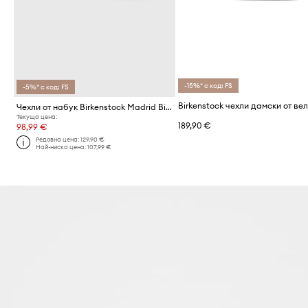
-15%* с код: FS
-5%* с код: FS
Чехли от набук Birkenstock Madrid Big Buckle
Текуща цена:
189,90 €
98,99 €
Редовна цена:
129,90 €
Най-ниска цена:
107,99 €