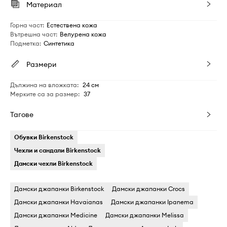
Материал
Горна част
:
Естествена кожа
Вътрешна част
:
Велурена кожа
Подметка
:
Синтетика
Размери
Дължина на вложката
:
24 см
Мерките са за размер
:
37
Тагове
Обувки Birkenstock
Чехли и сандали Birkenstock
Дамски чехли Birkenstock
Дамски джапанки Birkenstock
Дамски джапанки Crocs
Дамски джапанки Havaianas
Дамски джапанки Ipanema
Дамски джапанки Medicine
Дамски джапанки Melissa