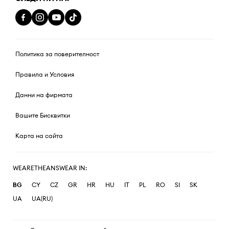
Политика за поверителност
Правила и Условия
Данни на фирмата
Вашите Бисквитки
Карта на сайта
WEARETHEANSWEAR IN:
BG
CY
CZ
GR
HR
HU
IT
PL
RO
SI
SK
UA
UA(RU)