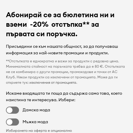
Абонирай се за бюлетина ни и
вземи
-20%
отстъпка** за
първата си поръчка.
Присъедини се към нашата общност, за да получаваш
информация за най-новите промоции и продукти.
**Отстъпката е еднократна и важи за продукти с редовна цена.
Минималната стойност на поръчката трябва да е 80 €. Отстъпката
не се комбинира с други промоции, промокодове и точки от AC
Клуб. Някои продукти са изключени от промоцията. Може да ги
откриете тук:
изключения от промоцията
.
Искаме входящата ти поща да съдържа само това, което
наистина те интересува. Избери:
Дамска мода
Мъжка мода
Избирането на оферта е опционално