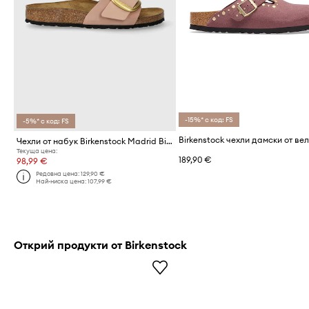
-15%* с код: FS
-5%* с код: FS
Чехли от набук Birkenstock Madrid Big Buckle
Текуща цена:
189,90 €
98,99 €
Редовна цена:
129,90 €
Най-ниска цена:
107,99 €
Открий продукти от Birkenstock