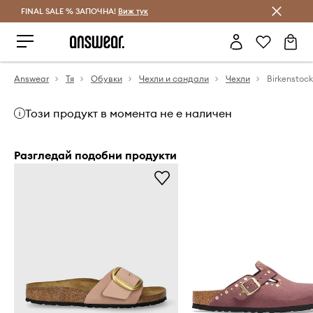
FINAL SALE % ЗАПОЧНА!
Спестявай с Answear Club
Виж тук
Answear
Тя
Обувки
Чехли и сандали
Чехли
Birkenstoc
Този продукт в момента не е наличен
Разгледай подобни продукти