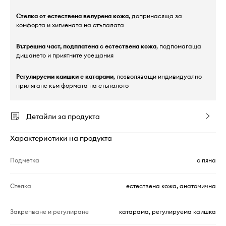
Стелка от естествена велурена кожа
, допринасяща за
комфорта и хигиената на стъпалата
Вътрешна част, подплатена с естествена кожа
, подпомагаща
дишането и приятните усещания
Регулируеми каишки с катарами
, позволяващи индивидуално
прилягане към формата на стъпалото
Детайли за продукта
Характеристики на продукта
Подметка
с пяна
Стелка
естествена кожа, анатомична
Закрепване и регулиране
катарама, регулируема каишка