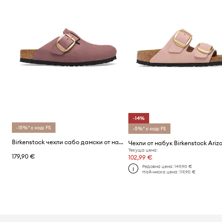
-14%
-15%* с код: FS
-5%* с код: FS
Birkenstock чехли сабо дамски от набук Boston Big Buckle Nubuck Leather
Текуща цена:
179,90 €
102,99 €
Редовна цена:
149,90 €
Най-ниска цена:
119,90 €