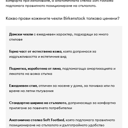
комфорта при използване, а анатомичната стелка Soft Footbed
подпомага правилното позициониране на стъпалото.
Какво прави кожените чехли Birkenstock толкова ценени?
Дамски чехли
с ежедневен характер, подходящи за много
стилове
Горна част от естествена кожа
, която допринася за
издръжливостта и естетичния вид
Подметка, изработена от пяна
, подпомагаща амортизацията и
лекотата на всяка стъпка
Ежедневен стил
, отличен за носене у дома, за почивка или по
време на летни пътувания
Стандартна ширина на стъпалото
, допринасяща за комфортно
прилягане за повечето потребителки
Анатомична стелка Soft Footbed
, която подпомага правилното
позициониране на стъпалото и дълготрайното удобство