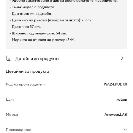
- Удобно закопчаване с цип за лесно обличане и събличане.
- Тънък модел с подплата.
- Два странични джоба.
- Дължина на ръкава (измерен от яката): 71 cm.
- Дължина: 57 cm.
- Ширина под мишниците: 54 cm.
- Мерките се отнасят за размер: S/M.
Детайли за продукта
Детайли за продукта
Код на производителя
WA24.KUD101
Цвят
кафяв
Марка
Answear.LAB
Производител