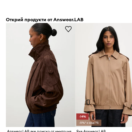
Открий продукти от Answear.LAB
-14%
-5%* с код: FS
Answear.LAB яке дамско от имитация на велур
Яке Answear.LAB