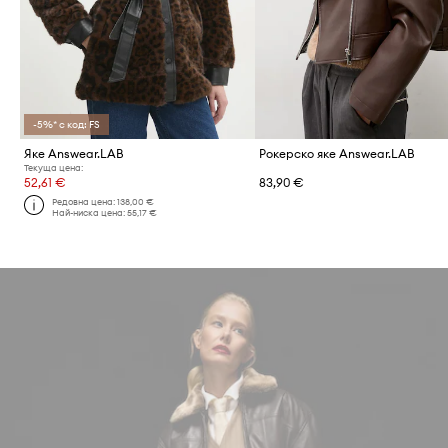
-5%* с код: FS
Яке Answear.LAB
Рокерско яке Answear.LAB
Текуща цена:
52,61 €
83,90 €
Редовна цена:
138,00 €
Най-ниска цена:
55,17 €