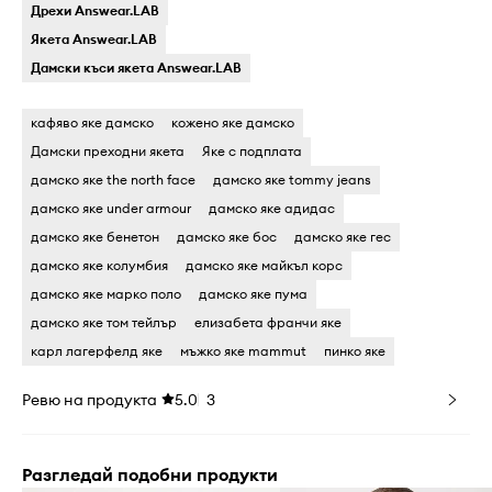
Дрехи Answear.LAB
Якета Answear.LAB
Дамски къси якета Answear.LAB
кафяво яке дамско
кожено яке дамско
Дамски преходни якета
Яке с подплата
дамско яке the north face
дамско яке tommy jeans
дамско яке under armour
дамско яке адидас
дамско яке бенетон
дамско яке бос
дамско яке гес
дамско яке колумбия
дамско яке майкъл корс
дамско яке марко поло
дамско яке пума
дамско яке том тейлър
елизабета франчи яке
карл лагерфелд яке
мъжко яке mammut
пинко яке
Ревю на продукта
5.0
3
Разгледай подобни продукти