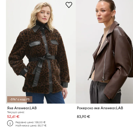
-5%* с код: FS
Яке Answear.LAB
Рокерско яке Answear.LAB
Текуща цена:
52,61 €
83,90 €
Редовна цена:
138,00 €
Най-ниска цена:
55,17 €