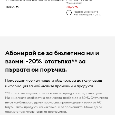
Текуща цена:
104,99 €
35,99 €
Редовна цена:
86,87 €
Най-ниска цена:
41,99 €
Абонирай се за бюлетина ни и
вземи
-20%
отстъпка** за
първата си поръчка.
Присъедини се към нашата общност, за да получаваш
информация за най-новите промоции и продукти.
**Отстъпката е еднократна и важи за продукти с редовна цена.
Минималната стойност на поръчката трябва да е 80 €. Отстъпката
не се комбинира с други промоции, промокодове и точки от AC
Клуб. Някои продукти са изключени от промоцията. Може да ги
откриете тук:
изключения от промоцията
.