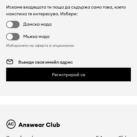
Искаме входящата ти поща да съдържа само това, което
наистина те интересува. Избери:
Дамска мода
Мъжка мода
Избирането на оферта е опционално
Регистрирай се
Answear Club