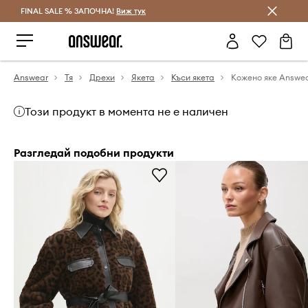
FINAL SALE % ЗАПОЧНА!
Спестявай с Answear Club
Виж тук
Answear
Тя
Дрехи
Якета
Къси якета
Кожено яке Answe
Този продукт в момента не е наличен
Разгледай подобни продукти