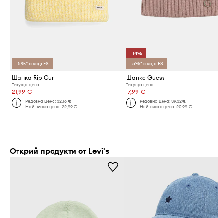
-14%
-5%* с код: FS
-5%* с код: FS
Шапка Rip Curl
Шапка Guess
Текуща цена:
Текуща цена:
21,99 €
17,99 €
Редовна цена:
32,16 €
Редовна цена:
39,32 €
Най-ниска цена:
22,99 €
Най-ниска цена:
20,99 €
Открий продукти от Levi's