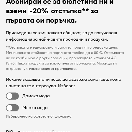
Абонирай се за бюлетина ни и
вземи
-20%
отстъпка** за
първата си поръчка.
Присъедини се към нашата общност, за да получаваш
информация за най-новите промоции и продукти.
**Отстъпката е еднократна и важи за продукти с редовна цена.
Минималната стойност на поръчката трябва да е 80 €. Отстъпката
не се комбинира с други промоции, промокодове и точки от AC
Клуб. Някои продукти са изключени от промоцията. Може да ги
откриете тук:
изключения от промоцията
.
Искаме входящата ти поща да съдържа само това, което
наистина те интересува. Избери:
Дамска мода
Мъжка мода
Избирането на оферта е опционално