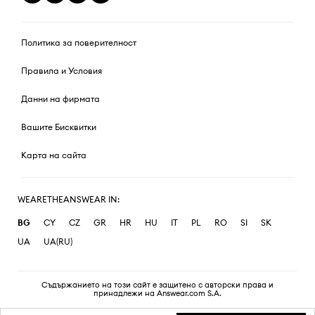
Политика за поверителност
Правила и Условия
Данни на фирмата
Вашите Бисквитки
Карта на сайта
WEARETHEANSWEAR IN:
BG
CY
CZ
GR
HR
HU
IT
PL
RO
SI
SK
UA
UA(RU)
Съдържанието на този сайт е защитено с авторски права и
принадлежи на Answear.com S.A.