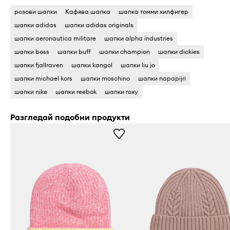
розови шапки
Кафява шапка
шапка томми хилфигер
шапки adidas
шапки adidas originals
шапки aeronautica militare
шапки alpha industries
шапки boss
шапки buff
шапки champion
шапки dickies
шапки fjallraven
шапки kangol
шапки liu jo
шапки michael kors
шапки moschino
шапки napapijri
шапки nike
шапки reebok
шапки roxy
Разгледай подобни продукти