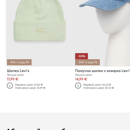
-50%
-5%* с код: FS
-5%* с код: FS
Шапка Levi's
Памучна шапка с козирка Levi'
Текуща цена:
Текуща цена:
17,99 €
14,99 €
Редовна цена:
27,56 €
Редовна цена:
30,12 €
Най-ниска цена:
18,99 €
Най-ниска цена:
30,12 €