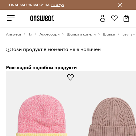
FINAL SALE % ЗАПОЧНА!
Спестявай с Answear Club
Виж тук
Answear
Тя
Аксесоари
Шапки и капели
Шапки
Levi's 
Този продукт в момента не е наличен
Разгледай подобни продукти