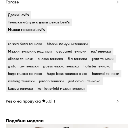
Тагове
Дрехи Levi's
Тениски и блузи с дълъг ръкав Levi's
Мъжки тениски Levi's
мъжка бяла тениска
Мъжки памучни тениски
Мъжки тениски с надписи
dsquared тениски
ea7 тениска
ellesse тениски
ellesse тениска
fila тениски
gant тениски
g star raw тениски
guess мъжка тениска
hollister тениска
hugo мъжка тениска
hugo boss тениска с яка
hummel тениски
iceberg тениски
jordan тениски
just cavalli тениска
kappa тениски
karl lagerfeld мъжки тениски
Ревю на продукта
5.0
1
Подобни модели