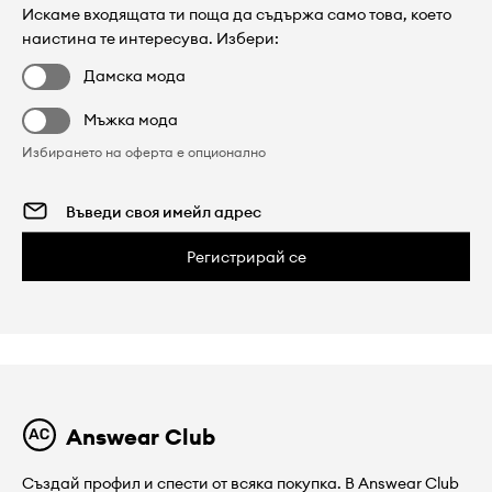
Искаме входящата ти поща да съдържа само това, което
наистина те интересува. Избери:
Дамска мода
Мъжка мода
Избирането на оферта е опционално
Регистрирай се
Answear Club
Създай профил и спести от всяка покупка. В Answear Club