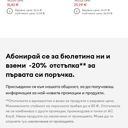
Текуща цена:
Текуща цена:
18,40 €
25,99 €
Редовна цена:
32,16 €
Редовна цена:
45,97 €
Най-ниска цена:
21,98 €
Най-ниска цена:
26,99 €
Абонирай се за бюлетина ни и
вземи
-20%
отстъпка** за
първата си поръчка.
Присъедини се към нашата общност, за да получаваш
информация за най-новите промоции и продукти.
**Отстъпката е еднократна и важи за продукти с редовна цена.
Минималната стойност на поръчката трябва да е 80 €. Отстъпката
не се комбинира с други промоции, промокодове и точки от AC
Клуб. Някои продукти са изключени от промоцията. Може да ги
откриете тук:
изключения от промоцията
.