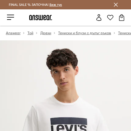
FINAL SALE % ЗАПОЧНА!
Спестявай с Answear Club
Виж тук
Answear
Той
Дрехи
Тениски и блузи с дълъг ръкав
Тениск