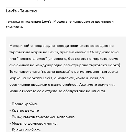
Levi's - Тениска
Тениска от колекция Levi's. Моделът е направен от щампован
трикотаж.
Моля, имайте предвид, че поради политиката за защита на
търговските марки на Levi's, приблизително 10% от диапазона
има "празна вложка" (в червено, без логото на марката, само
със символ на международна регистрирана търговска марка).
Така наречената "празна вложка" е регистрирана търговска
марка на марката Levi's, а моделите, които я носят, са
оригинални продукти с пълна стойност. Ако имате съмнения,
моля, свържете се с отдела за обслужване на клиенти.
- Права кройка.
- Кръгло деколте
- Тънък, гъвкав трикотажен материал.
- Модел с щампован мотив.
- Дължина: 69 cm.