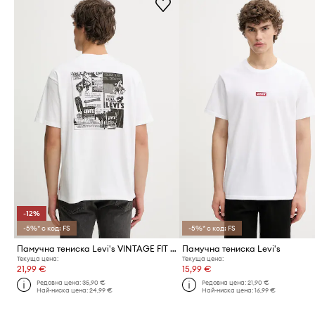
-12%
-5%* с код: FS
-5%* с код: FS
Памучна тениска Levi's VINTAGE FIT GRAPHIC
Памучна тениска Levi's
Текуща цена:
Текуща цена:
21,99 €
15,99 €
Редовна цена:
35,90 €
Редовна цена:
21,90 €
Най-ниска цена:
24,99 €
Най-ниска цена:
16,99 €