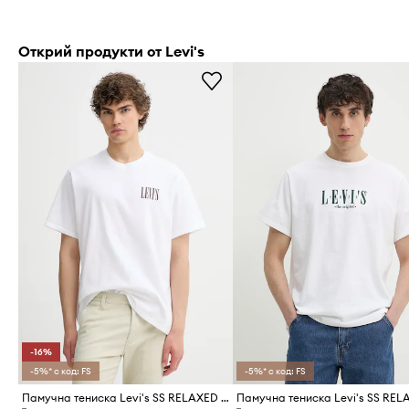
Открий продукти от Levi's
-16%
-5%* с код: FS
-5%* с код: FS
Памучна тениска Levi's SS RELAXED FIT TEE