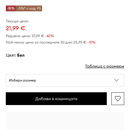
-15%
-5%* с код: FS
Текуща цена:
21,99 €
Редовна цена:
37,99 €
-42%
Най-ниска цена за последните 30 дни:
25,99 €
 -15%
Цвят:
бял
Таблица с размери
Избери размер
Добави в кошницата