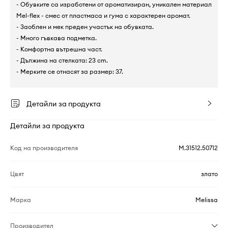
- Обувките са изработени от ароматизиран, уникален материал
Mel-flex - смес от пластмаса и гума с характерен аромат.
- Заоблен и мек преден участък на обувката.
- Много гъвкава подметка.
- Комфортна вътрешна част.
- Дължина на стелката: 23 cm.
- Мерките се отнасят за размер: 37.
Детайли за продукта
Детайли за продукта
Код на производителя
M.31512.50712
Цвят
злато
Марка
Melissa
Производител