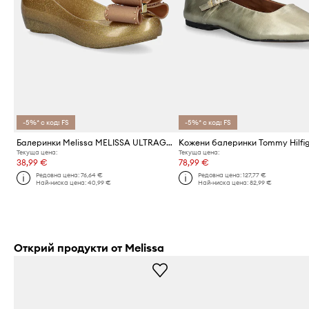
-5%* с код: FS
-5%* с код: FS
Балеринки Melissa MELISSA ULTRAGIRL CLASSIC BOW AD
Текуща цена:
Текуща цена:
38,99 €
78,99 €
Редовна цена:
76,64 €
Редовна цена:
127,77 €
Най-ниска цена:
40,99 €
Най-ниска цена:
82,99 €
Открий продукти от Melissa