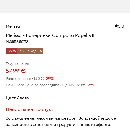
Melissa
5.0
Melissa - Балеринки Campana Papel VII
M.31512.50712
-29%
-5%* с код: FS
Текуща цена:
57,99 €
Редовна цена:
81,90 €
-29%
Най-ниска цена за последните 30 дни:
81,90 €
 -29%
Цвят:
злато
Недостъпен продукт
За съжаление, някой ви изпревари. Заповядайте да се
запознаете с останалите продукти в нашата оферта.