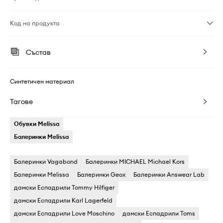
Код на продукта
Състав
Синтетичен материал
Тагове
Обувки Melissa
Балеринки Melissa
Балеринки Vagabond
Балеринки MICHAEL Michael Kors
Балеринки Melissa
Балеринки Geox
Балеринки Answear Lab
дамски Еспадрили Tommy Hilfiger
дамски Еспадрили Karl Lagerfeld
дамски Еспадрили Love Moschino
дамски Еспадрили Toms