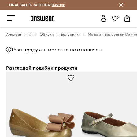
FINAL SALE % ЗАПОЧНА!
Спестявай с Answear Club
Виж тук
Answear
Тя
Обувки
Балеринки
Този продукт в момента не е наличен
Разгледай подобни продукти