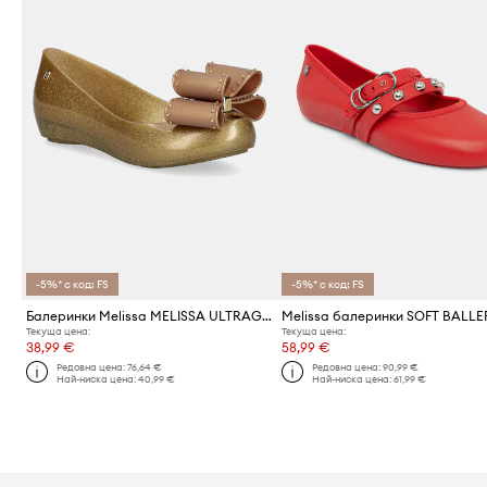
-5%* с код: FS
-5%* с код: FS
Балеринки Melissa MELISSA ULTRAGIRL CLASSIC BOW AD
Текуща цена:
Текуща цена:
38,99 €
58,99 €
Редовна цена:
76,64 €
Редовна цена:
90,99 €
Най-ниска цена:
40,99 €
Най-ниска цена:
61,99 €