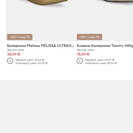
-5%* с код: FS
-5%* с код: FS
Балеринки Melissa MELISSA ULTRAGIRL CLASSIC BOW AD
Текуща цена:
Текуща цена:
38,99 €
78,99 €
Редовна цена:
76,64 €
Редовна цена:
127,77 €
Най-ниска цена:
40,99 €
Най-ниска цена:
82,99 €