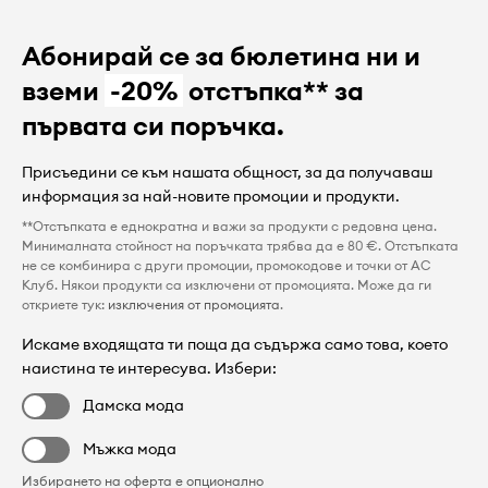
Абонирай се за бюлетина ни и
вземи
-20%
отстъпка** за
първата си поръчка.
Присъедини се към нашата общност, за да получаваш
информация за най-новите промоции и продукти.
**Отстъпката е еднократна и важи за продукти с редовна цена.
Минималната стойност на поръчката трябва да е 80 €. Отстъпката
не се комбинира с други промоции, промокодове и точки от AC
Клуб. Някои продукти са изключени от промоцията. Може да ги
откриете тук:
изключения от промоцията
.
Искаме входящата ти поща да съдържа само това, което
наистина те интересува. Избери:
Дамска мода
Мъжка мода
Избирането на оферта е опционално