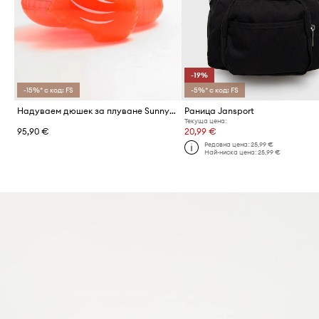
-19%
-15%* с код: FS
-5%* с код: FS
Надуваем дюшек за плуване SunnyLife Rosie Watermelon
Раница Jansport
Текуща цена:
95,90 €
20,99 €
Редовна цена:
25,99 €
Най-ниска цена:
25,99 €