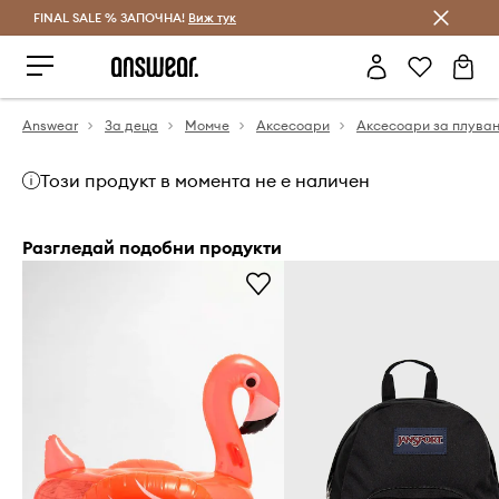
FINAL SALE % ЗАПОЧНА!
Спестявай с Answear Club
Виж тук
Answear
За деца
Момче
Аксесоари
Аксесоари за плува
Този продукт в момента не е наличен
Разгледай подобни продукти