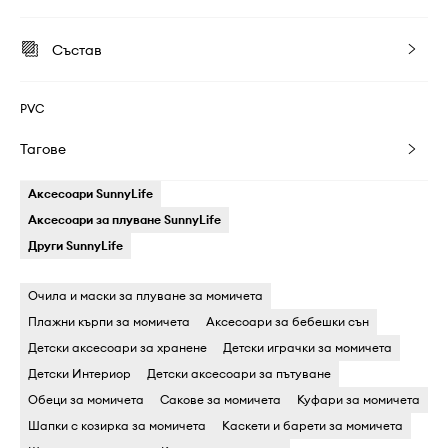
Състав
PVC
Тагове
Аксесоари SunnyLife
Аксесоари за плуване SunnyLife
Други SunnyLife
Очила и маски за плуване за момичета
Плажни кърпи за момичета
Аксесоари за бебешки сън
Детски aксесоари за хранене
Детски играчки за момичета
Детски Интериор
Детски аксесоари за пътуване
Обеци за момичета
Сакове за момичета
Куфари за момичета
Шапки с козирка за момичета
Каскети и барети за момичета