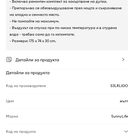
- Включва ремонтен комплект за закърпване на дупки.
- Препоръчва се обезвъздушаване през нощта и съхраняване
на хладно и сенчесто място.
- Не помпайте на максимум.
- Въздухът се спуска при по-ниска температура и в студена
вода - трябва само да го изпомпате.
- Размери: 175 x 74 x 30 cm.
Детайли за продукта
Детайли за продукта
Код на производителя
S3LRLIGO
Цвят
жълт
Марка
SunnyLife
Код на продукта