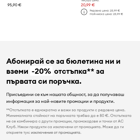
Текуща цена:
95,90 €
20,99 €
Редовна цена:
25,99 €
Най-ниска цена:
25,99 €
Абонирай се за бюлетина ни и
вземи
-20%
отстъпка** за
първата си поръчка.
Присъедини се към нашата общност, за да получаваш
информация за най-новите промоции и продукти.
**Отстъпката е еднократна и важи за продукти с редовна цена.
Минималната стойност на поръчката трябва да е 80 €. Отстъпката
не се комбинира с други промоции, промокодове и точки от AC
Клуб. Някои продукти са изключени от промоцията. Може да ги
откриете тук:
изключения от промоцията
.