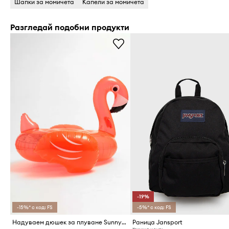
Шапки за момичета
Капели за момичета
Разгледай подобни продукти
-19%
-15%* с код: FS
-5%* с код: FS
Надуваем дюшек за плуване SunnyLife Rosie Watermelon
Раница Jansport