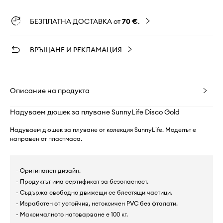
БЕЗПЛАТНА ДОСТАВКА от
70 €
.
ВРЪЩАНЕ И РЕКЛАМАЦИЯ
Описание на продукта
Надуваем дюшек за плуване SunnyLife Disco Gold
Надуваем дюшек за плуване от колекция SunnyLife. Моделът е
направен от пластмаса.
- Оригинален дизайн.
- Продуктът има сертификат за безопасност.
- Съдържа свободно движещи се блестящи частици.
- Изработен от устойчив, нетоксичен PVC без фталати.
- Максималното натоварване е 100 кг.