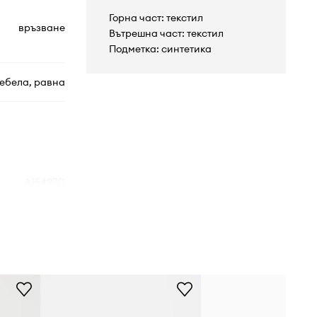
Горна част: текстил
връзване
Вътрешна част: текстил
Подметка: синтетика
ебела, равна
A15497C
черен
Converse