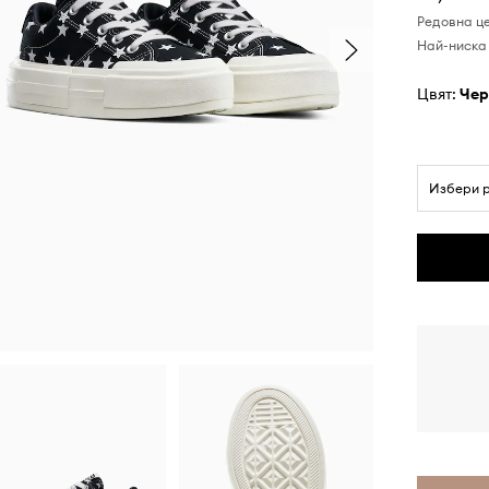
Редовна ц
Най-ниска 
Цвят:
че
Избери 