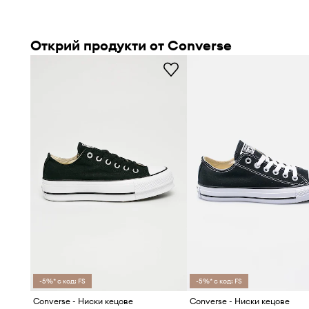
Открий продукти от Converse
-5%* с код: FS
-5%* с код: FS
Converse - Ниски кецове
Converse - Ниски кецове