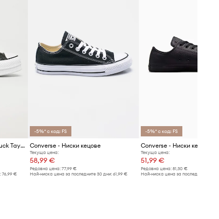
-5%* с код: FS
-5%* с код: FS
Converse - Ниски кецове Chuck Taylor All Star Lift
Converse - Ниски кецове
Converse - Ниски кецове
Текуща цена:
Текуща цена:
58,99 €
51,99 €
Редовна цена:
77,99 €
Редовна цена:
81,30 €
:
76,99 €
Най-ниска цена за последните 30 дни:
61,99 €
Най-ниска цена за последните 30 дн