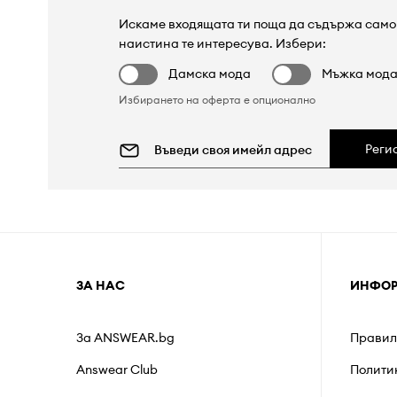
Искаме входящата ти поща да съдържа само 
наистина те интересува. Избери:
Дамска мода
Мъжка мод
Избирането на оферта е опционално
Реги
ЗА НАС
ИНФО
За ANSWEAR.bg
Правил
Answear Club
Полити