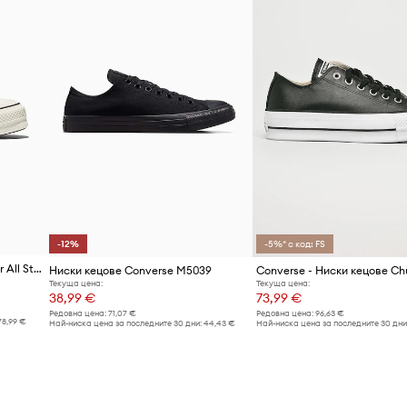
Код на продукта
-12%
-5%* с код: FS
Кецове Converse Chuck Taylor All Star Lift
Ниски кецове Converse M5039
Текуща цена:
Текуща цена:
38,99 €
73,99 €
Редовна цена:
71,07 €
Редовна цена:
96,63 €
78,99 €
Най-ниска цена за последните 30 дни:
44,43 €
Най-ниска цена за последните 30 дни