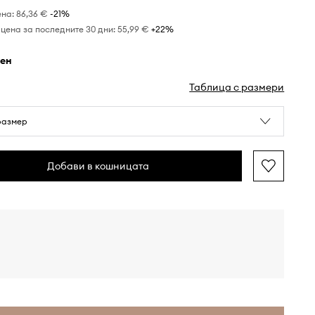
ена:
86,36 €
-21%
цена за последните 30 дни:
55,99 €
 +22%
рен
Таблица с размери
размер
Добави в кошницата