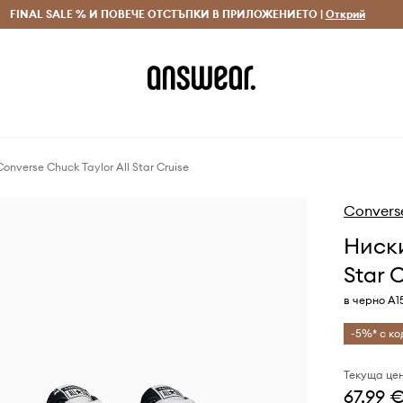
 и връщане за поръчки над 70 EUR
FINAL SALE % И ПОВЕЧЕ ОТСТЪПКИ В ПРИЛОЖЕНИЕТО |
Доставка 1-5 дни
Открий
Сп
onverse Chuck Taylor All Star Cruise
Convers
Ниски
Star 
в черно A1
-5%* с ко
Текуща цен
67,99 