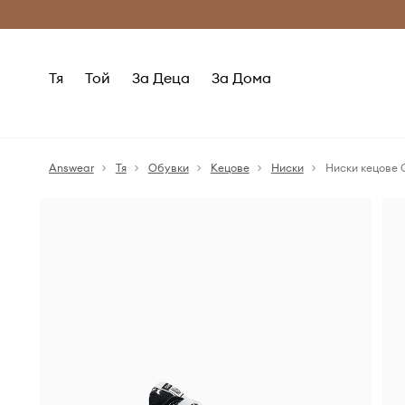
Само оригинални продукти
Безплатни доставка
Тя
Той
За Деца
За Дома
Answear
Тя
Обувки
Кецове
Ниски
Ниски кецове C