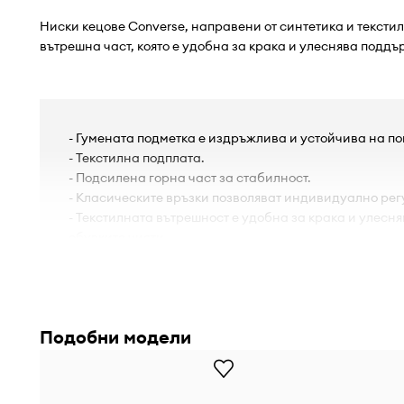
Ниски кецове Converse, направени от синтетика и текстил
вътрешна част, която е удобна за крака и улеснява поддъ
- Гумената подметка е издръжлива и устойчива на п
- Текстилна подплата.
- Подсилена горна част за стабилност.
- Класическите връзки позволяват индивидуално рег
- Текстилната вътрешност е удобна за крака и улесн
обувките чисти.
- Комфортна вътрешна част.
- Материя с шарка.
Подобни модели