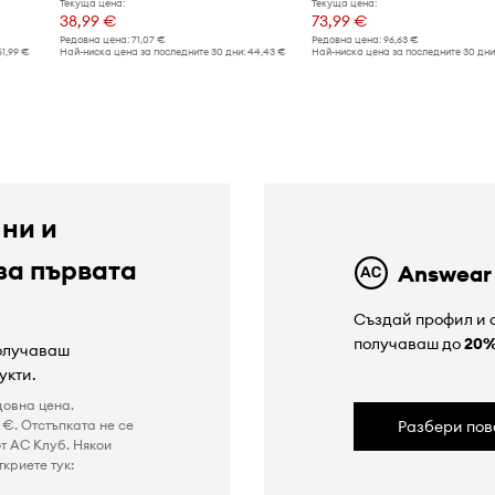
Текуща цена:
Текуща цена:
38,99 €
73,99 €
Редовна цена:
71,07 €
Редовна цена:
96,63 €
61,99 €
Най-ниска цена за последните 30 дни:
44,43 €
Най-ниска цена за последните 30 дни
 ни и
за първата
Answear
Създай профил и с
получаваш до
20
получаваш
укти.
довна цена.
€. Отстъпката не се
Разбери пов
т AC Клуб. Някои
криете тук: