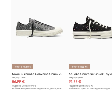
-5%* с код: FS
-5%* с код: FS
Кожени кецове Converse Chuck 70
Текуща цена:
Текуща цена:
86,99 €
74,99 €
Редовна цена:
119,90 €
Редовна цена:
99,90 €
Най-ниска цена за последните 30 дни:
91,99 €
Най-ниска цена за последните 30 дни: