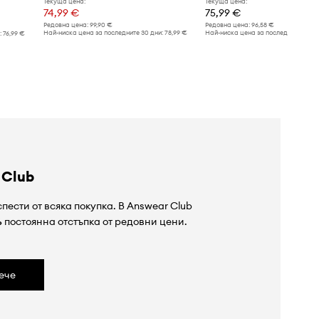
Текуща цена:
Текуща цена:
74,99 €
75,99 €
Редовна цена:
99,90 €
Редовна цена:
96,58 €
Най-ниска цена за последните 30 дни:
78,99 €
Най-ниска цена за последните 30 дн
:
76,99 €
 Club
пести от всяка покупка. В Answear Club
%
постоянна отстъпка от редовни цени.
ече