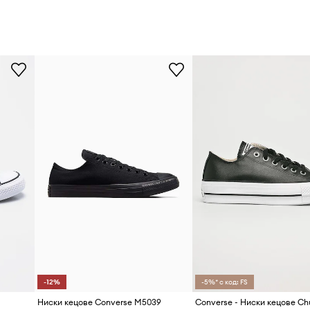
-12%
-5%* с код: FS
Ниски кецове Converse M5039