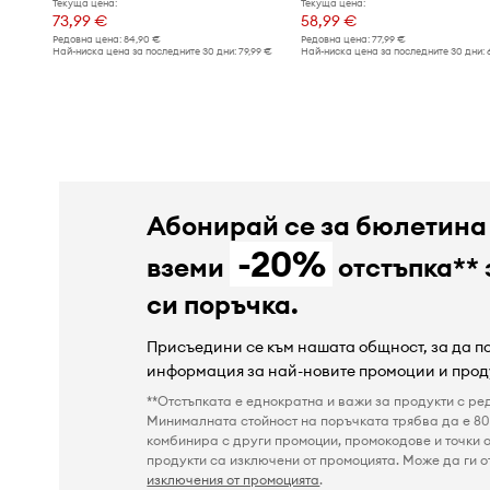
Текуща цена:
Текуща цена:
73,99 €
58,99 €
Редовна цена:
84,90 €
Редовна цена:
77,99 €
Най-ниска цена за последните 30 дни:
79,99 €
Най-ниска цена за последните 30 дни:
Абонирай се за бюлетина
-20%
вземи
отстъпка** 
си поръчка.
Присъедини се към нашата общност, за да 
информация за най-новите промоции и прод
**Отстъпката е еднократна и важи за продукти с ре
Минималната стойност на поръчката трябва да е 80 
комбинира с други промоции, промокодове и точки о
продукти са изключени от промоцията. Може да ги от
изключения от промоцията
.