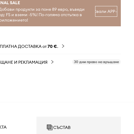
INAL SALE
Добави продукти за поне 89 евро, въведи
Свали APP-а
од: FS и вземи -5%! По-голяма отстъпка в
риложението!
ЗПЛАТНА ДОСТАВКА от
70 €
.
ЪЩАНЕ И РЕКЛАМАЦИЯ
30 дни право на връщане
КТА
СЪСТАВ