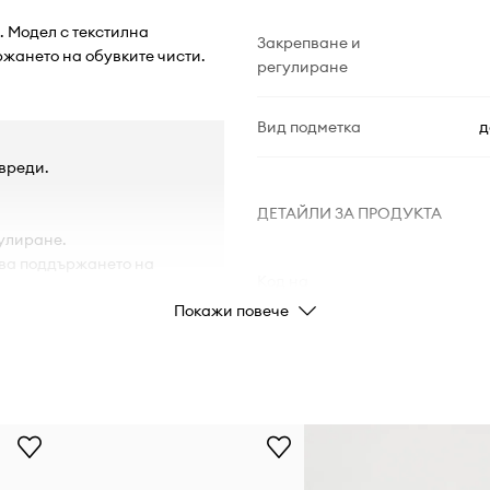
. Модел с текстилна
Закрепване и
ржането на обувките чисти.
регулиране
Вид подметка
д
овреди.
ДЕТАЙЛИ ЗА ПРОДУКТА
улиране.
ява поддържането на
Код на
производителя
Покажи повече
Цвят
Марка
Производител