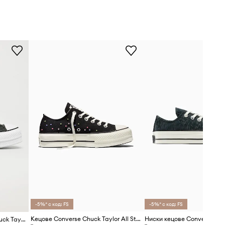
-5%* с код: FS
-5%* с код: FS
Кецове Converse Chuck Taylor All Star Lift
Ниски кецове Converse Ch
Converse - Ниски кецове Chuck Taylor All Star Lift