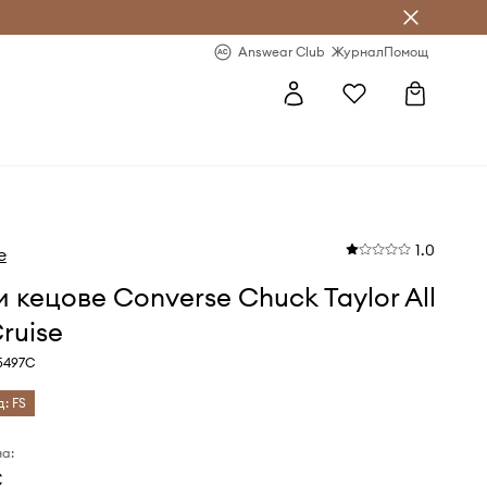
естявай с Answear Club
-20% за първа поръчка
Answear Club
Журнал
Помощ
1.0
e
 кецове Converse Chuck Taylor All
Cruise
5497C
д: FS
а:
€