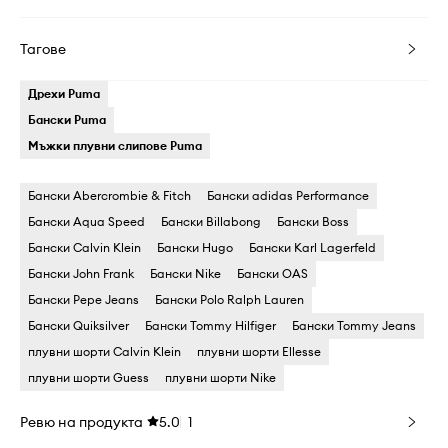
Тагове
Дрехи Puma
Бански Puma
Мъжки плувни слипове Puma
Бански Abercrombie & Fitch
Бански adidas Performance
Бански Aqua Speed
Бански Billabong
Бански Boss
Бански Calvin Klein
Бански Hugo
Бански Karl Lagerfeld
Бански John Frank
Бански Nike
Бански OAS
Бански Pepe Jeans
Бански Polo Ralph Lauren
Бански Quiksilver
Бански Tommy Hilfiger
Бански Tommy Jeans
плувни шорти Calvin Klein
плувни шорти Ellesse
плувни шорти Guess
плувни шорти Nike
Ревю на продукта
5.0
1