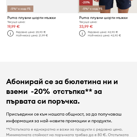
-20%
-5%* с код: FS
-5%* с код: FS
Puma плувни шорти мъжки
Puma плувни шорти мъжки
Текуща цена:
Текуща цена:
19,99 €
33,99 €
Редовна цена:
25,90 €
Редовна цена:
42,90 €
Най-ниска цена:
21,99 €
Най-ниска цена:
42,90 €
Абонирай се за бюлетина ни и
вземи
-20%
отстъпка** за
първата си поръчка.
Присъедини се към нашата общност, за да получаваш
информация за най-новите промоции и продукти.
**Отстъпката е еднократна и важи за продукти с редовна цена.
Минималната стойност на поръчката трябва да е 80 €. Отстъпката