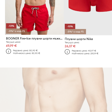
-13%
-10%
-5%* с код: FS
-5%* с код: FS
BOGNER Fire+Ice плувни шорти мъжки NELSON2
Плувни шорти Nike
Текуща цена:
Текуща цена:
69,99 €
26,07 €
Редовна цена:
80,90 €
Редовна цена:
45,97 €
Най-ниска цена:
80,90 €
Най-ниска цена:
29,09 €