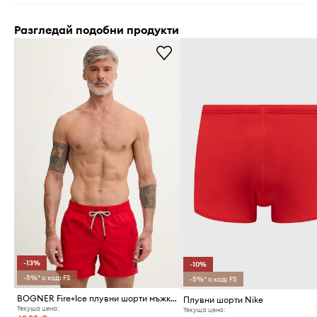
Разгледай подобни продукти
-13%
-10%
-5%* с код: FS
-5%* с код: FS
BOGNER Fire+Ice плувни шорти мъжки NELSON2
Плувни шорти Nike
Текуща цена:
Текуща цена: