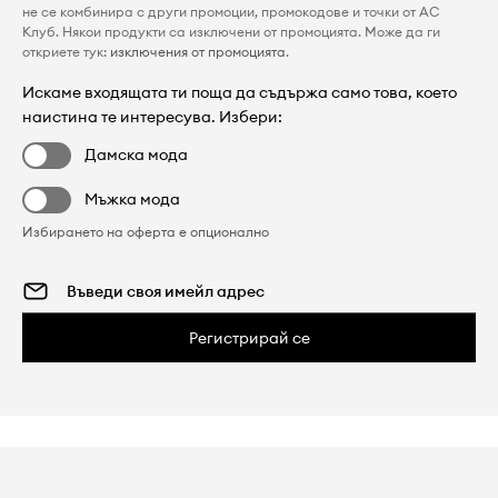
не се комбинира с други промоции, промокодове и точки от AC
Клуб. Някои продукти са изключени от промоцията. Може да ги
откриете тук:
изключения от промоцията
.
Искаме входящата ти поща да съдържа само това, което
наистина те интересува. Избери:
Дамска мода
Мъжка мода
Избирането на оферта е опционално
Регистрирай се