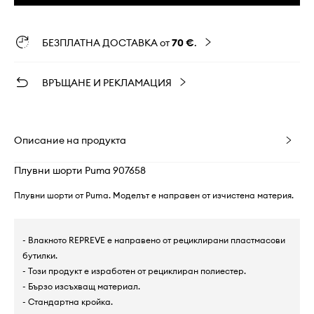
БЕЗПЛАТНА ДОСТАВКА от
70 €
.
ВРЪЩАНЕ И РЕКЛАМАЦИЯ
Описание на продукта
Плувни шорти Puma 907658
Плувни шорти от Puma. Моделът е направен от изчистена материя.
- Влакното REPREVE е направено от рециклирани пластмасови
бутилки.
- Този продукт е изработен от рециклиран полиестер.
- Бързо изсъхващ материал.
- Стандартна кройка.