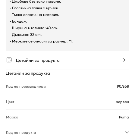
- Джобове без закопчаване.
- Еластична талия с връзки.
- Тънка еластична материя.
- Бандаж.
- Ширина в талията: 40 cm.
- Дължина: 32 cm.
- Мерките се отнасят за размер: M.
Детайли за продукта
Детайли за продукта
Код на производителя
907658
Цвят
червен
Марка
Puma
Код на продукта