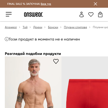
FINAL SALE % ЗАПОЧНА!
Спестявай с Answear Club
Виж тук
Answear
Той
Дрехи
Бански
Плувни слипове
Плувни шо
Този продукт в момента не е наличен
Разгледай подобни продукти