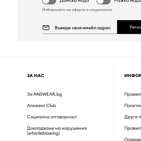
Дамска мода
Мъжка мод
Избирането на оферта е опционално
Реги
ЗА НАС
ИНФО
За ANSWEAR.bg
Правил
Answear Club
Полити
Социална отговорност
Други 
Докладване на нарушения
Правил
(whistleblowing)
Опаков