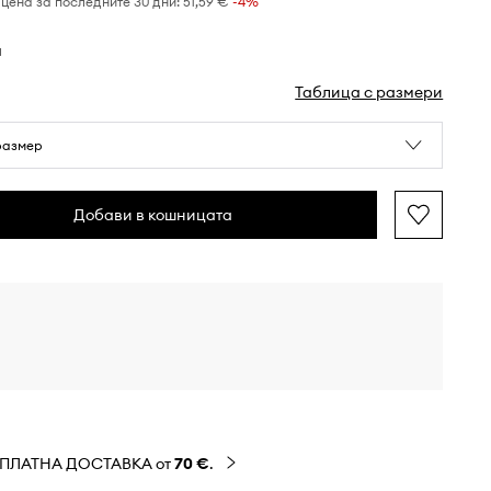
цена за последните 30 дни:
51,59 €
 -4%
н
Таблица с размери
размер
Добави в кошницата
ЗПЛАТНА ДОСТАВКА от
70 €
.