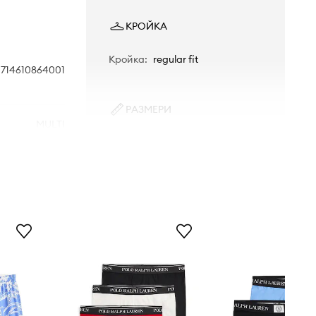
КРОЙКА
Кройка
:
regular fit
714610864001
РАЗМЕРИ
MULTI
Размерите, представени в
магазина, са преизчислени спрямо
стандартната европейска таблица
син
с размери. На етикета на
доставения продукт е посочена
оригиналната маркировка на
o Ralph Lauren
производителя.
Таблица с размери