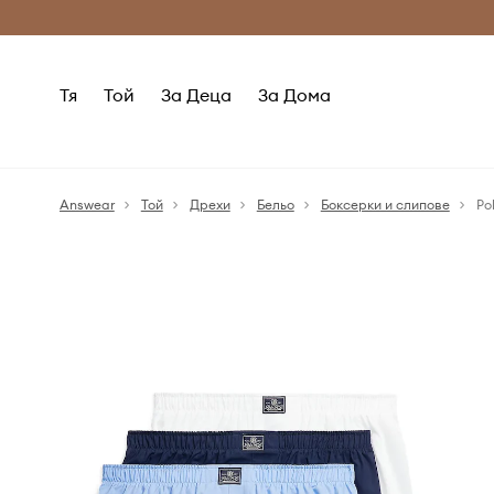
Само оригинални продукти
Безплатни доставка
Тя
Той
За Деца
За Дома
Answear
Той
Дрехи
Бельо
Боксерки и слипове
Po