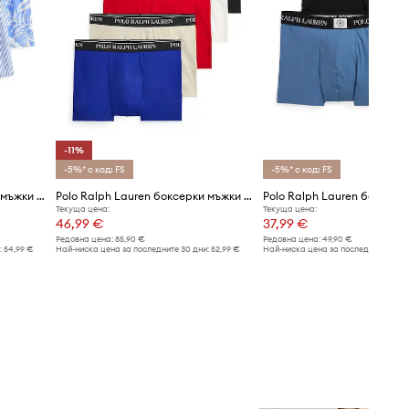
-11%
-5%* с код: FS
-5%* с код: FS
Polo Ralph Lauren боксерки мъжки от памук 3 броя
Polo Ralph Lauren боксерки мъжки 5 броя
Текуща цена:
Текуща цена:
46,99 €
37,99 €
Редовна цена:
85,90 €
Редовна цена:
49,90 €
:
54,99 €
Най-ниска цена за последните 30 дни:
52,99 €
Най-ниска цена за последните 30 дн