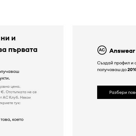
 ни и
за първата
Answear
Създай профил и с
получаваш до
20
получаваш
укти.
довна цена.
€. Отстъпката не се
Разбери пов
т AC Клуб. Някои
криете тук:
това, което