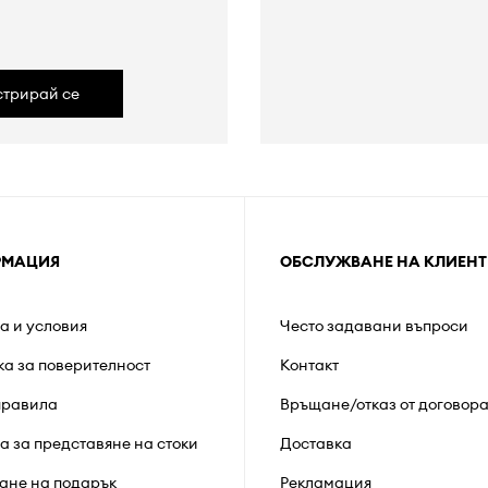
а
стрирай се
РМАЦИЯ
ОБСЛУЖВАНЕ НА КЛИЕНТ
а и условия
Често задавани въпроси
ка за поверителност
Контакт
правила
Връщане/отказ от договор
а за представяне на стоки
Доставка
ане на подарък
Рекламация