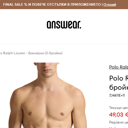
 и връщане за поръчки над 70 EUR
FINAL SALE % И ПОВЕЧЕ ОТСТЪПКИ В ПРИЛОЖЕНИЕТО |
Доставка 1-5 дни
Открий
Сп
lo Ralph Lauren - Боксерки (3-бройки)
Polo Ral
Polo 
брой
7,14611E+11
Текуща цен
49,03 
Редовна ц