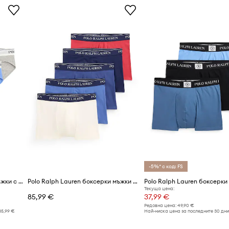
-5%* с код: FS
Polo Ralph Lauren слипове мъжки с памук 3 броя
Polo Ralph Lauren боксерки мъжки 5 броя
Текуща цена:
85,99 €
37,99 €
Редовна цена:
49,90 €
35,99 €
Най-ниска цена за последните 30 дни