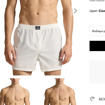
Най-ниска 
Цвят:
си
Избери 
БЕ