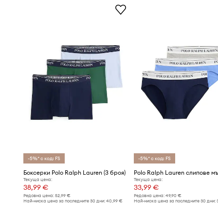
-5%* с код: FS
-5%* с код: FS
Боксерки Polo Ralph Lauren (3 броя)
Текуща цена:
Текуща цена:
38,99 €
33,99 €
Редовна цена:
52,99 €
Редовна цена:
49,90 €
Най-ниска цена за последните 30 дни:
40,99 €
Най-ниска цена за последните 30 дни: