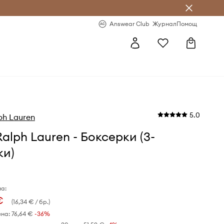
естявай с Answear Club
-20% за първа поръчка
Answear Club
Журнал
Помощ
5.0
ph Lauren
Ralph Lauren - Боксерки (3-
ки)
а:
€
(16,34 € / бр.)
ена:
76,64 €
-36%