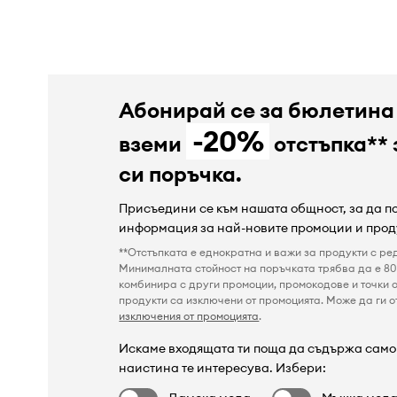
Абонирай се за бюлетина
-20%
вземи
отстъпка** 
си поръчка.
Присъедини се към нашата общност, за да 
информация за най-новите промоции и прод
**Отстъпката е еднократна и важи за продукти с ре
Минималната стойност на поръчката трябва да е 80 
комбинира с други промоции, промокодове и точки о
продукти са изключени от промоцията. Може да ги от
изключения от промоцията
.
Искаме входящата ти поща да съдържа само 
наистина те интересува. Избери: