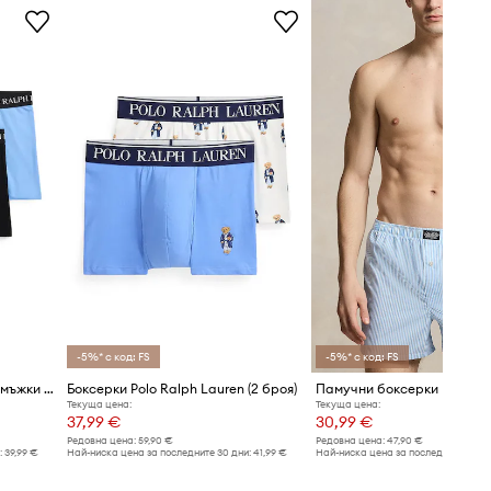
-5%* с код: FS
-5%* с код: FS
Polo Ralph Lauren боксерки мъжки от памук с еластан 3 броя
Боксерки Polo Ralph Lauren (2 броя)
Текуща цена:
Текуща цена:
37,99 €
30,99 €
Редовна цена:
59,90 €
Редовна цена:
47,90 €
:
39,99 €
Най-ниска цена за последните 30 дни:
41,99 €
Най-ниска цена за последните 30 дн