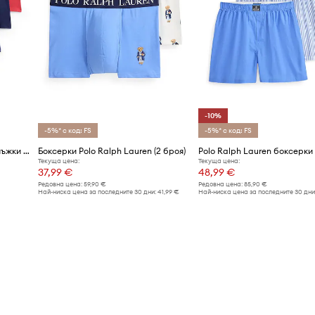
-10%
-5%* с код: FS
-5%* с код: FS
Polo Ralph Lauren боксерки мъжки 5 броя
Боксерки Polo Ralph Lauren (2 броя)
Текуща цена:
Текуща цена:
37,99 €
48,99 €
Редовна цена:
59,90 €
Редовна цена:
85,90 €
Най-ниска цена за последните 30 дни:
41,99 €
Най-ниска цена за последните 30 дни