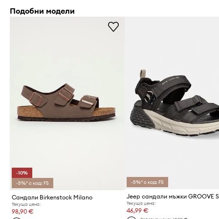
Подобни модели
-10%
-5%* с код: FS
-5%* с код: FS
Сандали Birkenstock Milano
Текуща цена:
Текуща цена:
46,99 €
98,90 €