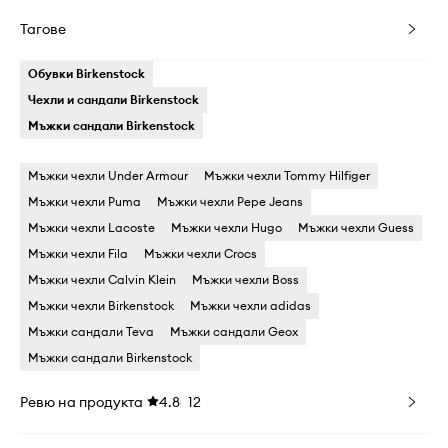
Тагове
Обувки Birkenstock
Чехли и сандали Birkenstock
Мъжки сандали Birkenstock
Мъжки чехли Under Armour
Мъжки чехли Tommy Hilfiger
Мъжки чехли Puma
Мъжки чехли Pepe Jeans
Мъжки чехли Lacoste
Мъжки чехли Hugo
Мъжки чехли Guess
Мъжки чехли Fila
Мъжки чехли Crocs
Мъжки чехли Calvin Klein
Мъжки чехли Boss
Мъжки чехли Birkenstock
Мъжки чехли adidas
Мъжки сандали Teva
Мъжки сандали Geox
Мъжки сандали Birkenstock
Ревю на продукта
4.8
12