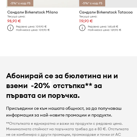
-5%* с код: FS
-5%* с код: FS
Сандали Birkenstock Milano
Сандали Birkenstock Tatacoa
Текуща цена:
Текуща цена:
98,90 €
119,90 €
Редовна цена:
109,90 €
Редовна цена:
168,68 €
Най-ниска цена:
109,90 €
Най-ниска цена:
129,90 €
Абонирай се за бюлетина ни и
вземи
-20%
отстъпка** за
първата си поръчка.
Присъедини се към нашата общност, за да получаваш
информация за най-новите промоции и продукти.
**Отстъпката е еднократна и важи за продукти с редовна цена.
Минималната стойност на поръчката трябва да е 80 €. Отстъпката
не се комбинира с други промоции, промокодове и точки от AC