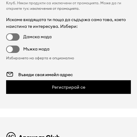
Клуб. Някои продукти са изключени от промоцията. Може да ги
откриете тук:
изключения от промоцията
.
Искаме входящата ти поща да съдържа само това, което
наистина те интересува. Избери:
Дамска мода
Мъжка мода
Избирането на оферта е опционално
Регистрирай се