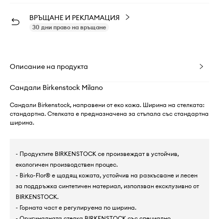
ВРЪЩАНЕ И РЕКЛАМАЦИЯ
30 дни право на връщане
Описание на продукта
Сандали Birkenstock Milano
Сандали Birkenstock, направени от еко кожа. Ширина на стелката:
стандартна. Стелката е предназначена за стъпала със стандартна
ширина.
- Продуктите BIRKENSTOCK се произвеждат в устойчив,
екологичен производствен процес.
- Birko-Flor® е щадящ кожата, устойчив на разкъсване и лесен
за поддръжка синтетичен материал, използван ексклузивно от
BIRKENSTOCK.
- Горната част е регулируема по ширина.
- Оригиналната стелка BIRKENSTOCK със специално