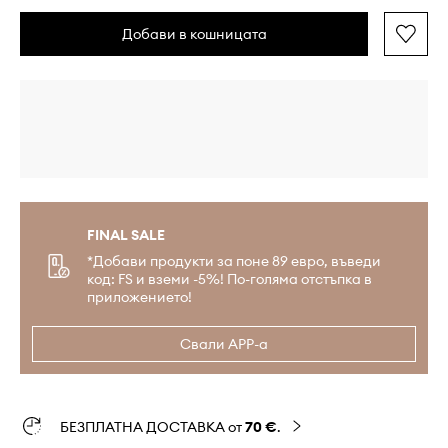
Добави в кошницата
FINAL SALE
*Добави продукти за поне 89 евро, въведи
код: FS и вземи -5%! По-голяма отстъпка в
приложението!
Свали APP-а
БЕЗПЛАТНА ДОСТАВКА от
70 €
.