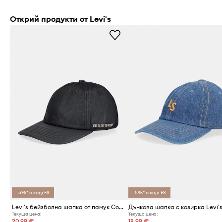
Открий продукти от Levi's
-5%* с код: FS
-5%* с код: FS
Levi's бейзболна шапка от памук Coated x PRIDE
Текуща цена:
Текуща цена:
20,99 €
18,99 €