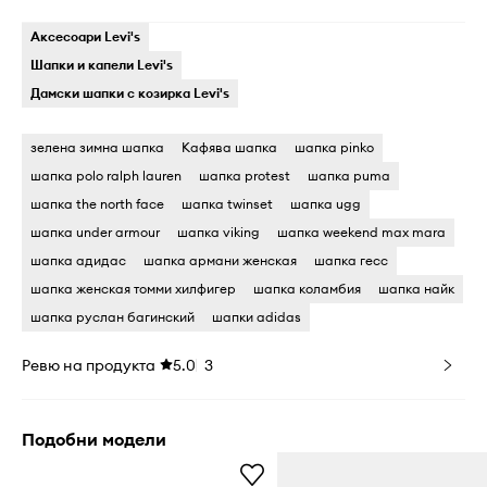
Аксесоари Levi's
Шапки и капели Levi's
Дамски шапки с козирка Levi's
зелена зимна шапка
Кафява шапка
шапка pinko
шапка polo ralph lauren
шапка protest
шапка puma
шапка the north face
шапка twinset
шапка ugg
шапка under armour
шапка viking
шапка weekend max mara
шапка адидас
шапка армани женская
шапка гесс
шапка женская томми хилфигер
шапка коламбия
шапка найк
шапка руслан багинский
шапки adidas
Ревю на продукта
5.0
3
Подобни модели