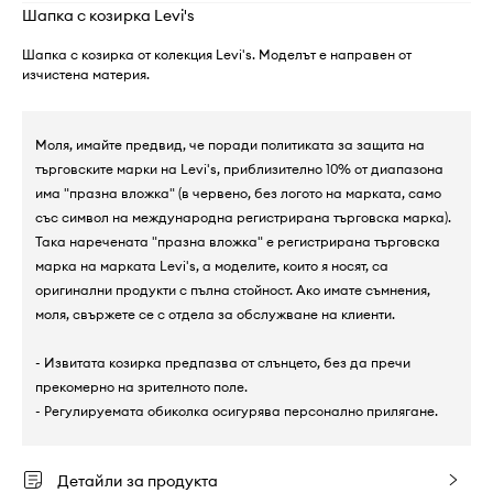
Шапка с козирка Levi's
Шапка с козирка от колекция Levi's. Моделът е направен от
изчистена материя.
Моля, имайте предвид, че поради политиката за защита на
търговските марки на Levi's, приблизително 10% от диапазона
има "празна вложка" (в червено, без логото на марката, само
със символ на международна регистрирана търговска марка).
Така наречената "празна вложка" е регистрирана търговска
марка на марката Levi's, а моделите, които я носят, са
оригинални продукти с пълна стойност. Ако имате съмнения,
моля, свържете се с отдела за обслужване на клиенти.
- Извитата козирка предпазва от слънцето, без да пречи
прекомерно на зрителното поле.
- Регулируемата обиколка осигурява персонално прилягане.
Детайли за продукта