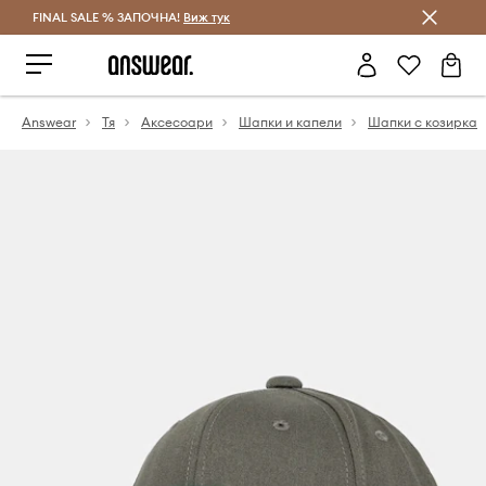
FINAL SALE % ЗАПОЧНА!
Спестявай с Answear Club
Виж тук
Answear
Тя
Аксесоари
Шапки и капели
Шапки с козирка