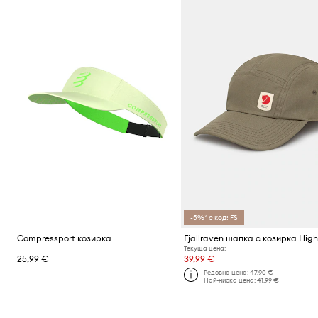
-5%* с код: FS
Compressport козирка
Текуща цена:
25,99 €
39,99 €
Редовна цена:
47,90 €
Най-ниска цена:
41,99 €