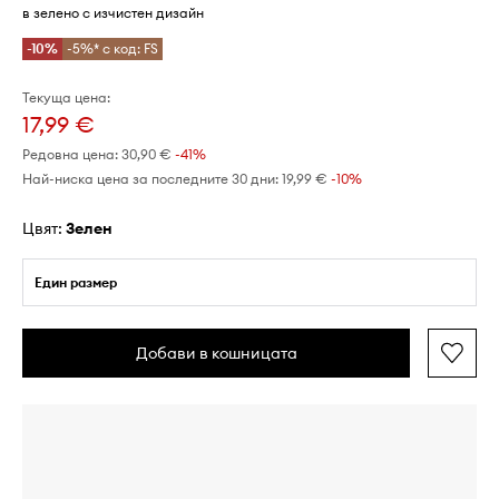
в зелено с изчистен дизайн
-10%
-5%* с код: FS
Текуща цена:
17,99 €
Редовна цена:
30,90 €
-41%
Най-ниска цена за последните 30 дни:
19,99 €
 -10%
Цвят:
зелен
Един размер
Добави в кошницата