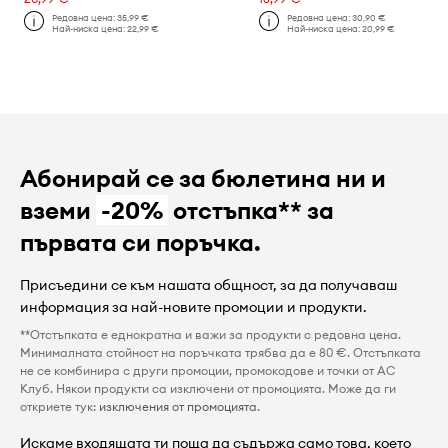
Редовна цена:
35,99 €
Редовна цена:
30,90 €
Най-ниска цена:
22,99 €
Най-ниска цена:
20,99 €
Абонирай се за бюлетина ни и
вземи
-20%
отстъпка** за
първата си поръчка.
Присъедини се към нашата общност, за да получаваш
информация за най-новите промоции и продукти.
**Отстъпката е еднократна и важи за продукти с редовна цена.
Минималната стойност на поръчката трябва да е 80 €. Отстъпката
не се комбинира с други промоции, промокодове и точки от AC
Клуб. Някои продукти са изключени от промоцията. Може да ги
откриете тук:
изключения от промоцията
.
Искаме входящата ти поща да съдържа само това, което