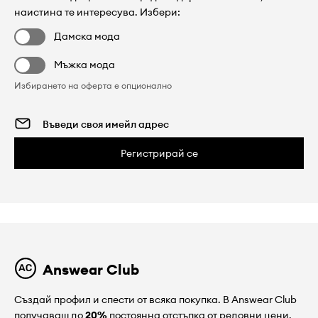
наистина те интересува. Избери:
Дамска мода
Мъжка мода
Избирането на оферта е опционално
Регистрирай се
Answear Club
Създай профил и спести от всяка покупка. В Answear Club
получаваш до
20%
постоянна отстъпка от редовни цени.