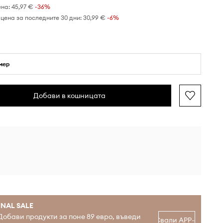
ена:
45,97 €
-36%
цена за последните 30 дни:
30,99 €
 -6%
мер
Добави в кошницата
INAL SALE
Добави продукти за поне 89 евро, въведи
Свали APP-а