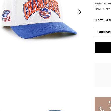
Редовна ц
Най-ниска 
Цвят:
бял
Един раз
F
*