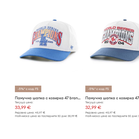
-5%* с код: FS
-5%* с код: FS
Памучна шапка с козирка 47 brand MLB Los Angeles Dodgers
Текуща цена:
Текуща цена:
33,99 €
32,99 €
Редовна цена:
45,97 €
Редовна цена:
45,97 €
Най-ниска цена за последните 30 дни:
35,99 €
Най-ниска цена за последните 30 дни: