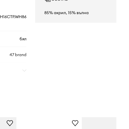
85% акрил, 15% вълна
H16CTP.WH86
бял
47 brand