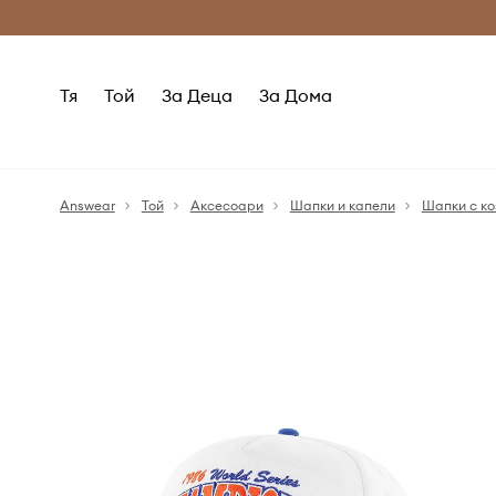
Само оригинални продукти
Безплатни доставка
Тя
Той
За Деца
За Дома
Answear
Той
Аксесоари
Шапки и капели
Шапки с к