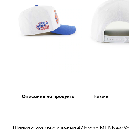
Описание на продукта
Тагове
Шапка с козирка с вълна 47 brand MLB New Yo