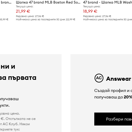
Памучна шапка с козирка 47 brand MLB Los Angeles Dodgers
Шапка 47 brand MLB Boston Red Socks Sox
Текуща цена:
Текуща цена:
21,99 €
18,99 €
Редовна цена:
27,56 €
Редовна цена:
27,56 €
35,99 €
Най-ниска цена за последните 30 дни:
22,99 €
Най-ниска цена за последните 30 дни
 ни и
за първата
Answear
Създай профил и с
получаваш до
20
получаваш
укти.
довна цена.
€. Отстъпката не се
Разбери пов
т AC Клуб. Някои
криете тук: