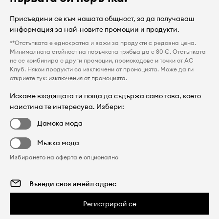
Присъедини се към нашата общност, за да получаваш
информация за най-новите промоции и продукти.
**Отстъпката е еднократна и важи за продукти с редовна цена.
Минималната стойност на поръчката трябва да е 80 €. Отстъпката
не се комбинира с други промоции, промокодове и точки от AC
Клуб. Някои продукти са изключени от промоцията. Може да ги
откриете тук:
изключения от промоцията
.
Искаме входящата ти поща да съдържа само това, което
наистина те интересува. Избери:
Дамска мода
Мъжка мода
Избирането на оферта е опционално
Регистрирай се