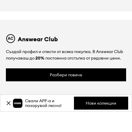
Answear Club
Създай профил и спести от всяка покупка. В Answear Club
получаваш до
20%
постоянна отстъпка от редовни цени.
Разбери повече
Свали APP-a и
Нови колекции
пазарувай лесно!
ЗА НАС