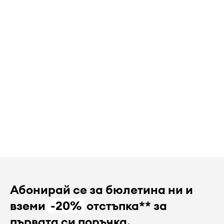
Абонирай се за бюлетина ни и
вземи
-20%
отстъпка** за
първата си поръчка.