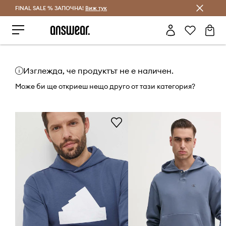
FINAL SALE % ЗАПОЧНА!
Спестявай с Answear Club
Виж тук
Изглежда, че продуктът не е наличен.
Може би ще откриеш нещо друго от тази категория?