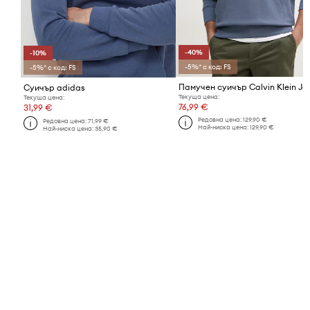
-40%
-10%
-5%* с код: FS
-5%* с код: FS
Памучен суичър Calvin Klein Je
Суичър adidas
Текуща цена:
Текуща цена:
76,99 €
31,99 €
Редовна цена:
129,90 €
Редовна цена:
71,99 €
Най-ниска цена:
129,90 €
Най-ниска цена:
35,90 €