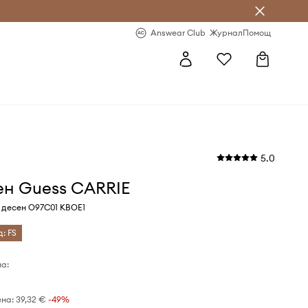
естявай с Answear Club
-20% за първа поръчка
Answear Club
Журнал
Помощ
5.0
ен Guess CARRIE
 десен O97C01 KBOE1
д: FS
а:
ена:
39,32 €
-49%