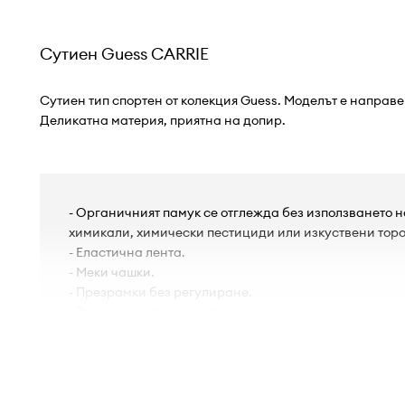
Сутиен Guess CARRIE
Сутиен тип спортен от колекция Guess. Моделът е направ
Деликатна материя, приятна на допир.
- Органичният памук се отглежда без използването н
химикали, химически пестициди или изкуствени торо
- Еластична лента.
- Меки чашки.
- Презрамки без регулиране.
- Тънка и еластична материя.