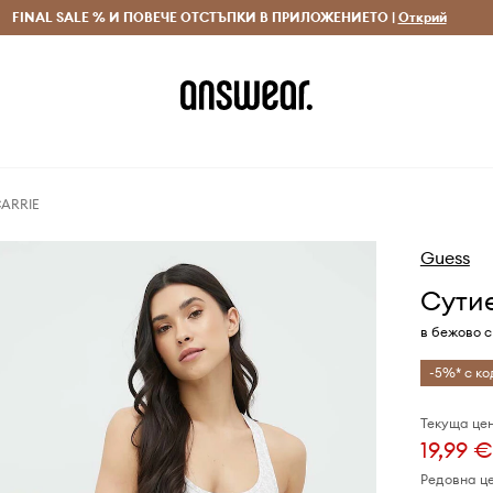
 и връщане за поръчки над 70 EUR
FINAL SALE % И ПОВЕЧЕ ОТСТЪПКИ В ПРИЛОЖЕНИЕТО |
Доставка 1-5 дни
Открий
Сп
CARRIE
Guess
Сути
в бежово с
-5%* с ко
Текуща цен
19,99 €
Редовна ц