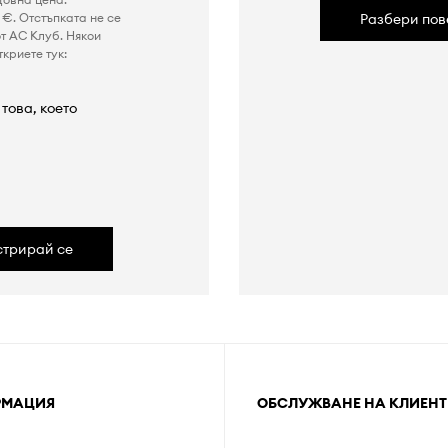
€. Отстъпката не се
Разбери пов
т AC Клуб. Някои
криете тук:
това, което
а
стрирай се
РМАЦИЯ
ОБСЛУЖВАНЕ НА КЛИЕНТ