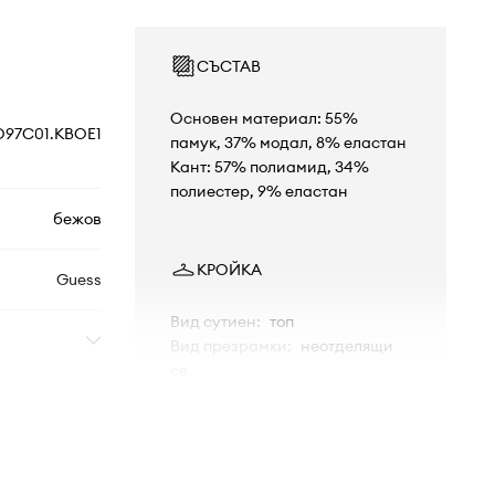
СЪСТАВ
Основен материал: 55%
O97C01.KBOE1
памук, 37% модал, 8% еластан
Кант: 57% полиамид, 34%
полиестер, 9% еластан
бежов
КРОЙКА
Guess
Вид сутиен
:
топ
Вид презрамки
:
неотделящи
се
Банели
:
не
РАЗМЕРИ