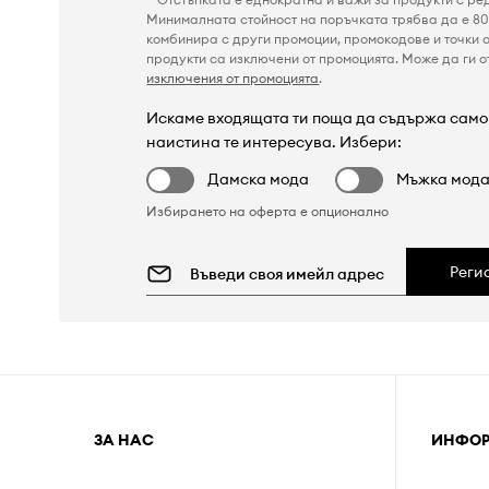
Минималната стойност на поръчката трябва да е 80 
комбинира с други промоции, промокодове и точки о
продукти са изключени от промоцията. Може да ги от
изключения от промоцията
.
Искаме входящата ти поща да съдържа само 
наистина те интересува. Избери:
Дамска мода
Мъжка мод
Избирането на оферта е опционално
Реги
ЗА НАС
ИНФО