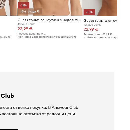
-11%
-5%* с код: FS
-11%
Guess триъгълен сутиен с модал MARIKA
Guess триъгълен сутиен J
Текуща цена:
Текуща цена:
22,99 €
22,99 €
Редовна цена:
39,90 €
Редовна цена:
30,99 €
:
61,30 €
Най-ниска цена за последните 30 дни:
25,99 €
Най-ниска цена за последните 30 дн
 Club
пести от всяка покупка. В Answear Club
%
постоянна отстъпка от редовни цени.