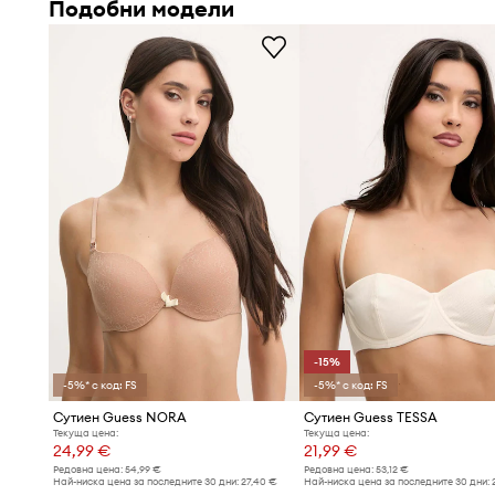
Подобни модели
-15%
-5%* с код: FS
-5%* с код: FS
Сутиен Guess NORA
Сутиен Guess TESSA
Текуща цена:
Текуща цена:
24,99 €
21,99 €
Редовна цена:
54,99 €
Редовна цена:
53,12 €
Най-ниска цена за последните 30 дни:
27,40 €
Най-ниска цена за последните 30 дни: