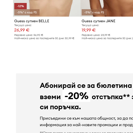
-12%
-5%* с код: FS
-5%* с код: FS
Guess сутиен BELLE
Guess сутиен JANE
Текуща цена:
Текуща цена:
26,99 €
19,99 €
Редовна цена:
56,90 €
Редовна цена:
23,99 €
Най-ниска цена за последните 30 дни:
30,99 €
Най-ниска цена за последните 30 дни:
Абонирай се за бюлетина
-20%
вземи
отстъпка** 
си поръчка.
Присъедини се към нашата общност, за да 
информация за най-новите промоции и прод
**Отстъпката е еднократна и важи за продукти с ре