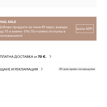
INAL SALE
Добави продукти за поне 89 евро, въведи
Свали APP-а
од: FS и вземи -5%! По-голяма отстъпка в
риложението!
ЗПЛАТНА ДОСТАВКА от
70 €
.
ЪЩАНЕ И РЕКЛАМАЦИЯ
30 дни право на връщане