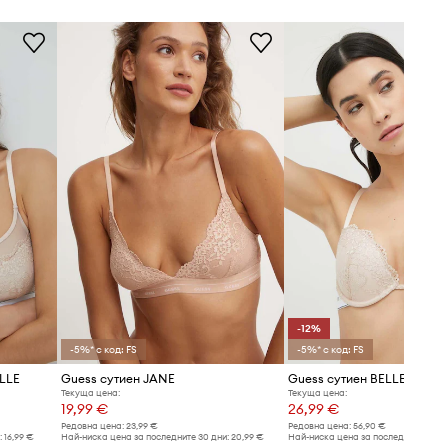
Стандартен размер
Препоръчваме ви да изберете
размера, който носите обикновено.
Таблица с размери
ТЕХНИЧЕСКИ ДАННИ
Вид чашки
:
без подплънки
-12%
-5%* с код: FS
-5%* с код: FS
ELLE
Guess сутиен JANE
Guess сутиен BELLE
Текуща цена:
Текуща цена:
19,99 €
26,99 €
Редовна цена:
23,99 €
Редовна цена:
56,90 €
:
16,99 €
Най-ниска цена за последните 30 дни:
20,99 €
Най-ниска цена за последните 30 дн