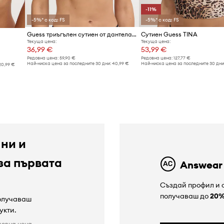
-11%
-5%* с код: FS
-5%* с код: FS
Guess триъгълен сутиен от дантела CAMERON
Сутиен Guess TINA
Текуща цена:
Текуща цена:
36,99 €
53,99 €
Редовна цена:
59,90 €
Редовна цена:
127,77 €
Най-ниска цена за последните 30 дни:
40,99 €
Най-ниска цена за последните 30 дни
20,99 €
 ни и
за първата
Answear
Създай профил и с
получаваш до
20
получаваш
укти.
довна цена.