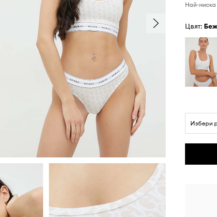
Най-ниска 
Цвят:
бе
Избери 