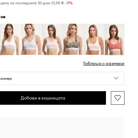
цена за последните 30 дни:
21,98 €
 -9%
жов
Таблица с размери
размер
Добави в кошницата