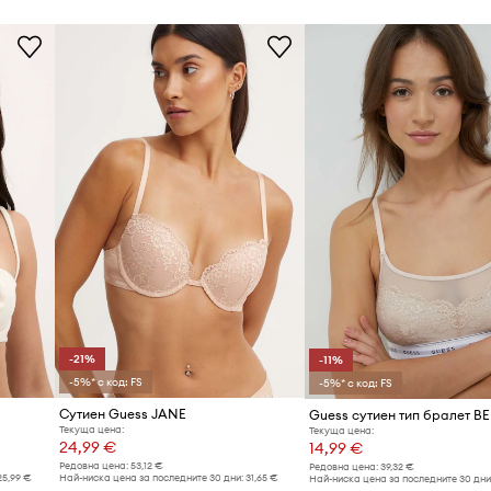
-21%
-11%
-5%* с код: FS
-5%* с код: FS
Сутиен Guess JANE
Guess сутиен тип бралет B
Текуща цена:
Текуща цена:
24,99 €
14,99 €
Редовна цена:
53,12 €
Редовна цена:
39,32 €
25,99 €
Най-ниска цена за последните 30 дни:
31,65 €
Най-ниска цена за последните 30 дни