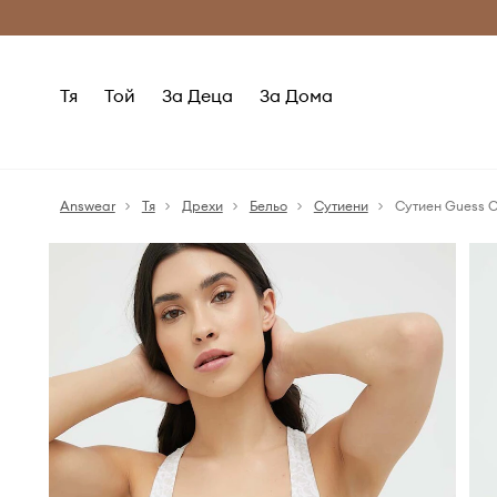
Само оригинални продукти
Безплатни доставка
Тя
Той
За Деца
За Дома
Answear
Тя
Дрехи
Бельо
Сутиени
Сутиен Guess 