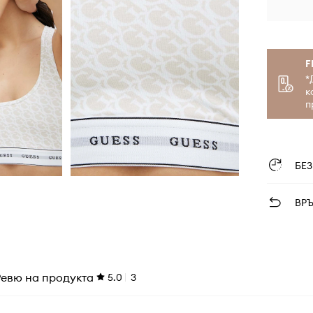
F
*
к
п
БЕ
ВР
Ревю на продукта
5.0
3