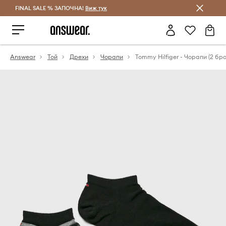
FINAL SALE % ЗАПОЧНА!
Спестявай с Answear Club
Виж тук
Answear
Той
Дрехи
Чорапи