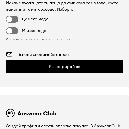
Искаме входящата ти поща да съдържа само това, което
наистина те интересува. Избери:
Дамска мода
Мъжка мода
Избирането на оферта е опционално
Регистрирай се
Answear Club
Създай профил и спести от всяка покупка. В Answear Club