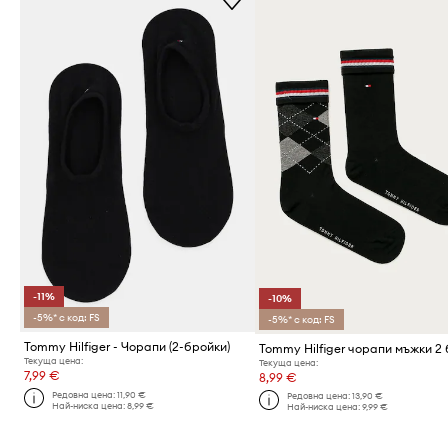
-11%
-10%
-5%* с код: FS
-5%* с код: FS
Tommy Hilfiger - Чорапи (2-бройки)
Tommy Hilfiger чорапи мъжки 2
Текуща цена:
Текуща цена:
7,99 €
8,99 €
Редовна цена:
11,90 €
Редовна цена:
13,90 €
Най-ниска цена:
8,99 €
Най-ниска цена:
9,99 €