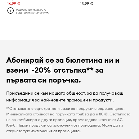
16,99 €
13,99 €
Редовна цена:
23,90 €
Най-ниска цена:
18,99 €
Абонирай се за бюлетина ни и
вземи
-20%
отстъпка** за
първата си поръчка.
Присъедини се към нашата общност, за да получаваш
информация за най-новите промоции и продукти.
**Отстъпката е еднократна и важи за продукти с редовна цена.
Минималната стойност на поръчката трябва да е 80 €. Отстъпката
не се комбинира с други промоции, промокодове и точки от AC
Клуб. Някои продукти са изключени от промоцията. Може да ги
откриете тук:
изключения от промоцията
.