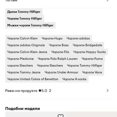
Тагове
Дрехи Tommy Hilfiger
Чорапи Tommy Hilfiger
Мъжки чорапи Tommy Hilfiger
Чорапи Calvin Klein
Чорапи Hugo
Чорапи adidas
Чорапи adidas Originals
Чорапи Boss
Чорапи Bridgedale
Чорапи Calvin Klein Jeans
Чорапи Fila
Чорапи Happy Socks
Чорапи Medicine
Чорапи Polo Ralph Lauren
Чорапи Puma
чорапи Skechers
Чорапи Skechers
Чорапи Tommy Hilfiger
Чорапи Tommy Jeans
Чорапи Under Armour
Чорапи Vans
Чорапи United Colors of Benetton
Чорапи X-socks
Ревю на продукта
5.0
2
Подобни модели