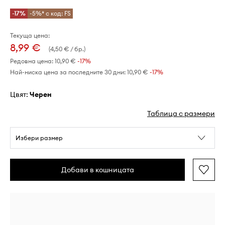
-17%
-5%* с код: FS
Текуща цена:
8,99 €
(4,50 € / бр.)
Редовна цена:
10,90 €
-17%
Най-ниска цена за последните 30 дни:
10,90 €
 -17%
Цвят:
черен
Таблица с размери
Избери размер
Добави в кошницата