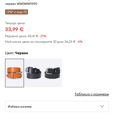
червен WW0WW11590
-5%* с код: FS
Текуща цена:
33,99 €
Редовна цена:
43,41 €
-21%
Най-ниска цена за последните 30 дни:
36,25 €
 -6%
Цвят:
червен
Таблица с размери
Избери размер