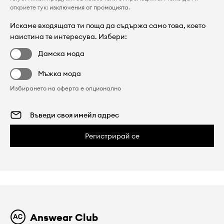
откриете тук:
изключения от промоцията
.
Искаме входящата ти поща да съдържа само това, което
наистина те интересува. Избери:
Дамска мода
Мъжка мода
Избирането на оферта е опционално
Регистрирай се
Answear Club