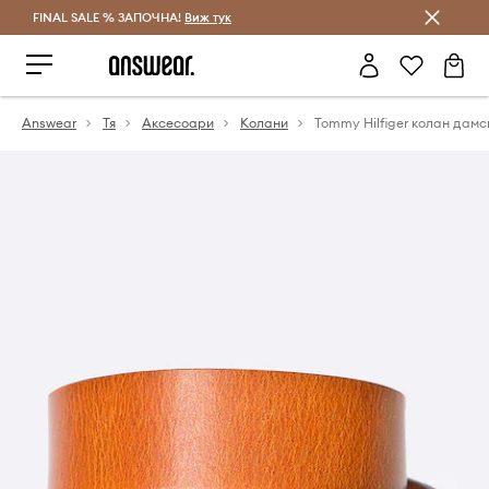
FINAL SALE % ЗАПОЧНА!
Спестявай с Answear Club
Виж тук
Answear
Тя
Аксесоари
Колани