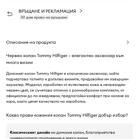
ВРЪЩАНЕ И РЕКЛАМАЦИЯ
30 дни право на връщане
Описание на продукта
Червен колан Tommy Hilfiger – елегантен аксесоар към
много визии
Дамският колан Tommy Hilfiger е класически аксесоар, който
подчертава талията и допълва визиите, придавайки им завършен
характер. Моделът, изработен от естествена кожа в непреходен
червен цвят, се съчетава отлично с разнообразни комплекти, от
официални до по-ежедневни, предлагайки комфорт при носене за
хора, които ценят качеството на изработка.
Какво прави кожения колан Tommy Hilfiger добър избор?
Класическият дизайн
на дамския колан, благоприятства
универсалното приложение в много визии