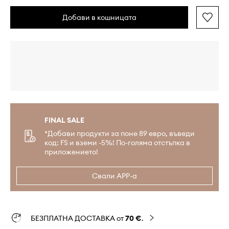
Добави в кошницата
FINAL SALE
*Добави продукти за поне 89 евро, въведи
код: FS и вземи -5%! По-голяма отстъпка в
приложението!
Свали APP-а
БЕЗПЛАТНА ДОСТАВКА от
70 €
.