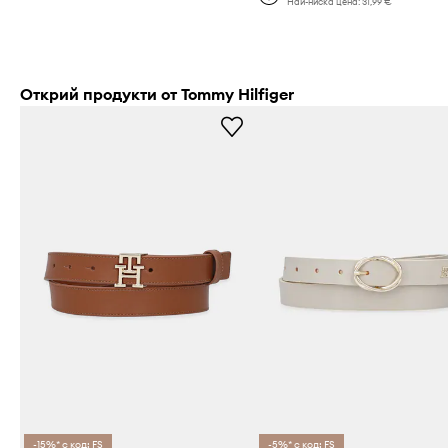
Най-ниска цена:
31,99 €
Открий продукти от Tommy Hilfiger
-15%* с код: FS
-5%* с код: FS