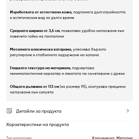
Изработката от естествена кожа
, подпомага дълготрайността
и естетическия вид за дълго време
Средната ширина от 3,5 см
, позволява удобно напасване към
повечето гайки на панталони
Металната класическа катарама
, улеснява бързото
регулиране и стабилното задържане на колана
Гладката текстура на материала
, подчертава
минималистичния характер и лекотата на съчетаване с дрехи
Общата дължина от 113 см
(за размер 95), осигурява прецизно
напасване към силуета
Детайли за продукта
Характеристики на продукта
Тип катарама
Класическа, Метална