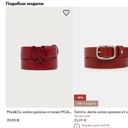
Подобни модели
-18%
-5%* с код: FS
Max&Co. колан дамски от кожа MCASTEMMABELT
Tommy Jeans колан дамски от 
Текуща цена:
119,90 €
25,99 €
Редовна цена:
38,99 €