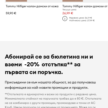
Tommy Hilfiger колан дамски от кожа
Tommy Hilfiger колан дамски от
Текуща цена:
59,90 €
26,99 €
Редовна цена:
56,19 €
Най-ниска цена:
27,99 €
Абонирай се за бюлетина ни и
вземи
-20%
отстъпка** за
първата си поръчка.
Присъедини се към нашата общност, за да получаваш
информация за най-новите промоции и продукти.
**Отстъпката е еднократна и важи за продукти с редовна цена.
Минималната стойност на поръчката трябва да е 80 €. Отстъпката
не се комбинира с други промоции, промокодове и точки от AC
Клуб. Някои продукти са изключени от промоцията. Може да ги