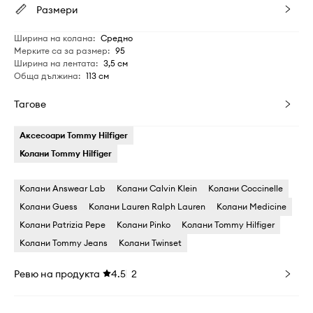
Размери
Ширина на колана
:
Средно
Мерките са за размер
:
95
Ширина на лентата
:
3,5 см
Обща дължина
:
113 см
Тагове
Аксесоари Tommy Hilfiger
Колани Tommy Hilfiger
Колани Answear Lab
Колани Calvin Klein
Колани Coccinelle
Колани Guess
Колани Lauren Ralph Lauren
Колани Medicine
Колани Patrizia Pepe
Колани Pinko
Колани Tommy Hilfiger
Колани Tommy Jeans
Колани Twinset
Ревю на продукта
4.5
2