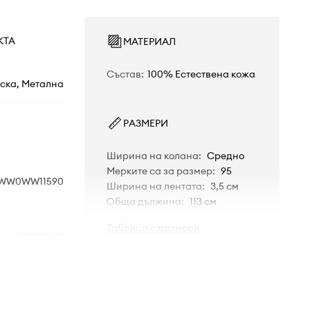
КТА
МАТЕРИАЛ
Състав
:
100% Естествена кожа
ска, Метална
РАЗМЕРИ
Ширина на колана
:
Средно
Мерките са за размер
:
95
WW0WW11590
Ширина на лентата
:
3,5 см
Обща дължина
:
113 см
Таблица с размери
тъмносин
Tommy Hilfiger