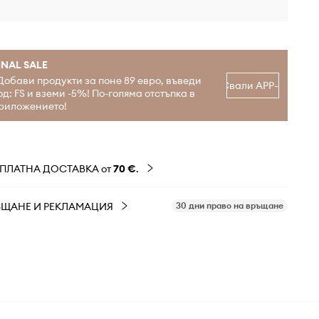
INAL SALE
Добави продукти за поне 89 евро, въведи
Свали APP-а
од: FS и вземи -5%! По-голяма отстъпка в
риложението!
ЗПЛАТНА ДОСТАВКА от
70 €
.
ЪЩАНЕ И РЕКЛАМАЦИЯ
30 дни право на връщане