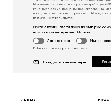
Минималната стойност на поръчката трябва да е 80 
комбинира с други промоции, промокодове и точки о
продукти са изключени от промоцията. Може да ги от
изключения от промоцията
.
Искаме входящата ти поща да съдържа само 
наистина те интересува. Избери:
Дамска мода
Мъжка мод
Избирането на оферта е опционално
Реги
ЗА НАС
ИНФО