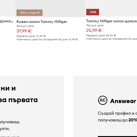
-10%
-5%* с код: FS
Tommy Hilfiger Плетен колан дамски
Кожен колан Tommy Hilfiger
Текуща цена:
Текуща цена:
25,99 €
37,99 €
Редовна цена:
52,90 €
Редовна цена:
61,30 €
Най-ниска цена за последните 30 дни
Най-ниска цена за последните 30 дни:
41,99 €
 ни и
за първата
Answear
Създай профил и с
получаваш до
20
получаваш
укти.
довна цена.