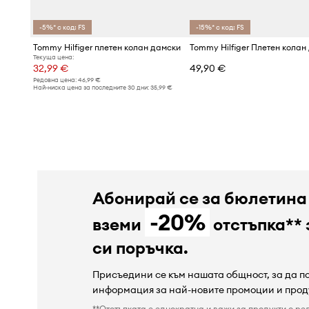
-5%* с код: FS
-15%* с код: FS
Tommy Hilfiger плетен колан дамски
Текуща цена:
32,99 €
49,90 €
Редовна цена:
46,99 €
Най-ниска цена за последните 30 дни:
35,99 €
Абонирай се за бюлетина
-20%
вземи
отстъпка** 
си поръчка.
Присъедини се към нашата общност, за да 
информация за най-новите промоции и прод
**Отстъпката е еднократна и важи за продукти с ре