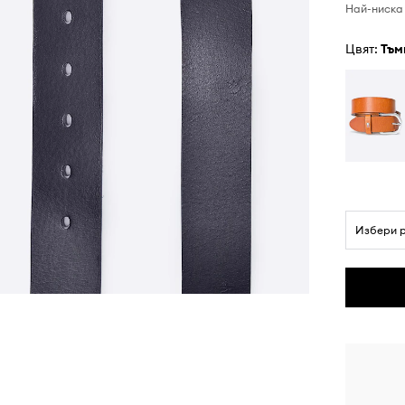
Най-ниска 
Цвят:
тъ
Избери 