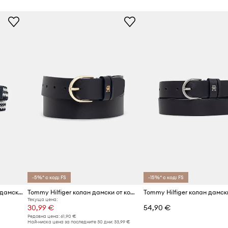
Производител
Код на продукта
ане към повечето
регулиране и
алистичния
прецизно прилягане
-5%* с код: FS
-15%* с код: FS
Tommy Hilfiger Плетен колан дамски
Tommy Hilfiger колан дамски от кожа
Текуща цена:
30,99 €
54,90 €
Редовна цена:
61,90 €
Най-ниска цена за последните 30 дни:
33,99 €