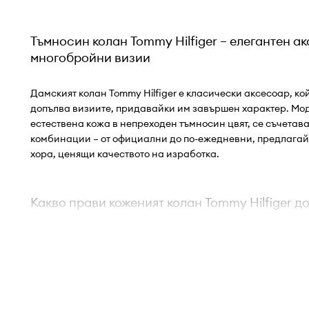
Тъмносин колан Tommy Hilfiger – елегантен а
многобройни визии
Дамският колан Tommy Hilfiger е класически аксесоар, ко
допълва визиите, придавайки им завършен характер. Мод
естествена кожа в непреходен тъмносин цвят, се съчетав
комбинации – от официални до по-ежедневни, предлагай
хора, ценящи качеството на изработка.
Какво прави коженият колан Tommy Hilfiger д
Класическият вид
на дамския колан допринася за у
приложение в многобройни визии
Изработката от естествена кожа
осигурява дълготра