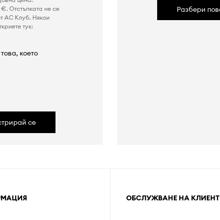
€. Отстъпката не се
Разбери пов
т AC Клуб. Някои
криете тук:
това, което
а
стрирай се
РМАЦИЯ
ОБСЛУЖВАНЕ НА КЛИЕНТ