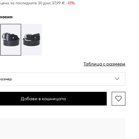
цена за последните 30 дни:
37,99 €
 -10%
мносин
Таблица с размери
размер
Добави в кошницата