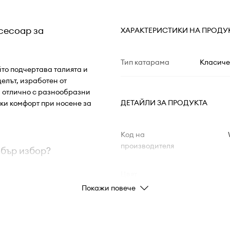
ксесоар за
ХАРАКТЕРИСТИКИ НА ПРОДУ
Тип катарама
Класиче
йто подчертава талията и
елът, изработен от
а отлично с разнообразни
ДЕТАЙЛИ ЗА ПРОДУКТА
ки комфорт при носене за
Код на
производителя
обър избор?
Цвят
Покажи повече
ниверсално
Марка
йност и естетичен