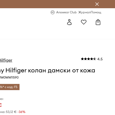
естявай с Answear Club
-20% за първа поръчка
Answear Club
Журнал
Помощ
4.5
lfiger
 Hilfiger колан дамски от кожа
WW0WW11590
%* с код: FS
а:
€
ена:
53,12 €
-36%