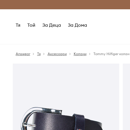
Само оригинални продукти
Безплатни доставка
Тя
Той
За Деца
За Дома
Answear
Тя
Аксесоари
Колани
Tommy Hilfiger колан