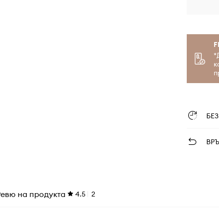
F
*
к
п
БЕ
ВР
Ревю на продукта
4.5
2