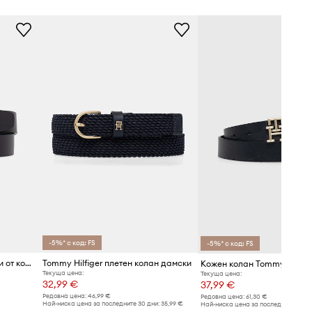
-5%* с код: FS
-5%* с код: FS
Tommy Hilfiger колан дамски от кожа
Tommy Hilfiger плетен колан дамски
Кожен колан Tommy Hilfige
Текуща цена:
Текуща цена:
32,99 €
37,99 €
Редовна цена:
46,99 €
Редовна цена:
61,30 €
Най-ниска цена за последните 30 дни:
35,99 €
Най-ниска цена за последните 30 дн