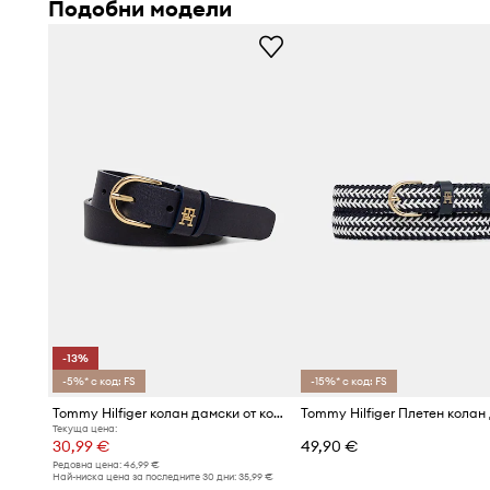
Подобни модели
вид за дълго време
Средната ширина от 3,5 см
позволява удобно приляг
гайки на панталони
Класическата метална катарама
улеснява бързото 
стабилното задържане на колана
Гладката текстура на материала
подчертава миним
характер и лекотата на съчетаване с дрехи
Общата дължина от 113 см
(за размер 95) позволява 
към силуета
-13%
-5%* с код: FS
-15%* с код: FS
Tommy Hilfiger колан дамски от кожа
Текуща цена:
30,99 €
49,90 €
Редовна цена:
46,99 €
Най-ниска цена за последните 30 дни:
35,99 €