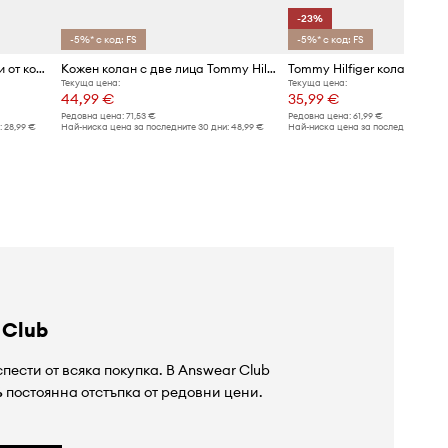
-23%
-5%* с код: FS
-5%* с код: FS
Tommy Hilfiger колан дамски от кожа
Кожен колан с две лица Tommy Hilfiger
Tommy Hilfiger колан дамс
Текуща цена:
Текуща цена:
44,99 €
35,99 €
Редовна цена:
71,53 €
Редовна цена:
61,99 €
:
28,99 €
Най-ниска цена за последните 30 дни:
48,99 €
Най-ниска цена за последните 30 дн
 Club
пести от всяка покупка. В Answear Club
%
постоянна отстъпка от редовни цени.