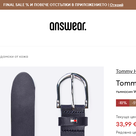
 и връщане за поръчки над 70 EUR
FINAL SALE % И ПОВЕЧЕ ОТСТЪПКИ В ПРИЛОЖЕНИЕТО |
Доставка 1-5 дни
Открий
Сп
 дамски от кожа
Tommy Hi
Tommy
тъмносин 
-10%
-5
Текуща цен
33,99 
Редовна ц