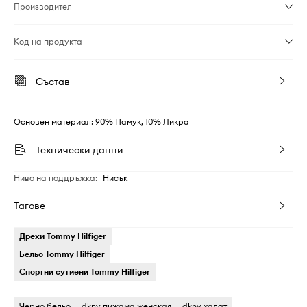
Производител
Код на продукта
Състав
Основен материал: 90% Памук, 10% Ликра
Технически данни
Ниво на поддръжка
:
Нисък
Тагове
Дрехи Tommy Hilfiger
Бельо Tommy Hilfiger
Спортни сутиени Tommy Hilfiger
Черно бельо
dkny пижама женская
dkny халат