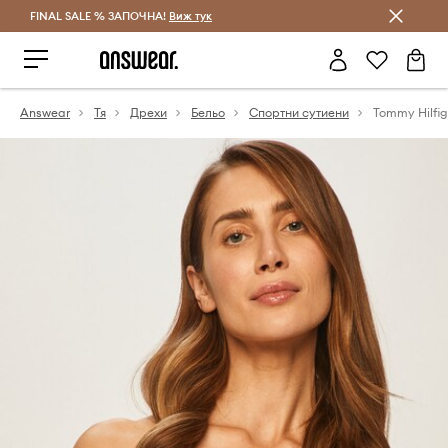
FINAL SALE % ЗАПОЧНА!
Спестявай с Answear Club
Виж тук
Answear
Тя
Дрехи
Бельо
Спортни сутиени
Tommy Hilfig