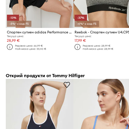
-13%
-37%
-5%* с код: FS
-5%* с код: FS
Спортен сутиен adidas Performance Powerimpact
Reebok - Спортен сутиен U4.C9
Текуща цена:
Текуща цена:
28,99 €
17,99 €
Редовна цена:
66,99 €
Редовна цена:
28,99 €
Най-ниска цена:
33,40 €
Най-ниска цена:
28,99 €
Открий продукти от Tommy Hilfiger