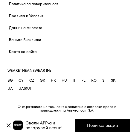
Политика за поверителност
Правила и Условия
Данни на фирмата
Вашите Бисквитки
Карта на сайта
WEARETHEANSWEAR IN:
BG
CY
CZ
GR
HR
HU
IT
PL
RO
SI
SK
UA
UA(RU)
Съдържанието на този сайт е защитено с авторски права и
принадлежи на Answear.com S.A.
Свали APP-a и
Нови колекции
пазарувай лесно!