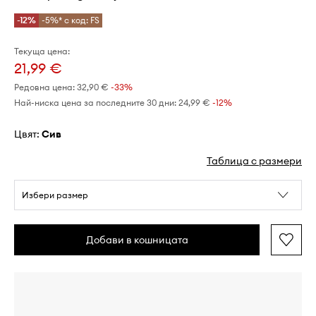
-12%
-5%* с код: FS
Текуща цена:
21,99 €
Редовна цена:
32,90 €
-33%
Най-ниска цена за последните 30 дни:
24,99 €
 -12%
Цвят:
сив
Таблица с размери
Избери размер
Добави в кошницата