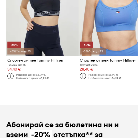
-50%
-50%
-5%* с код: FS
-5%* с код: FS
Спортен сутиен Tommy Hilfiger
Спортен сутиен Tommy Hilfiger
Текуща цена:
Текуща цена:
34,40 €
28,40 €
Редовна цена:
68,99 €
Редовна цена:
56,99 €
Най-ниска цена:
68,99 €
Най-ниска цена:
56,99 €
Абонирай се за бюлетина ни и
вземи
-20%
отстъпка** за