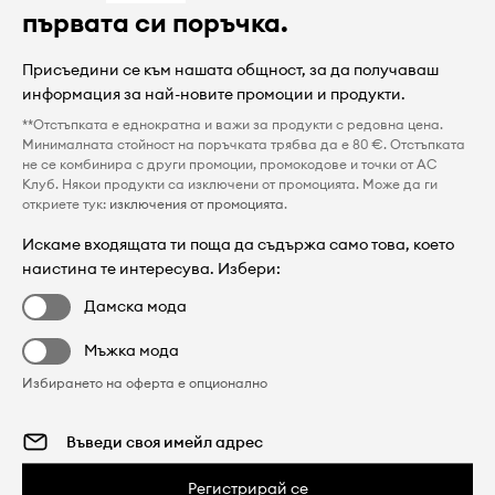
първата си поръчка.
Присъедини се към нашата общност, за да получаваш
информация за най-новите промоции и продукти.
**Отстъпката е еднократна и важи за продукти с редовна цена.
Минималната стойност на поръчката трябва да е 80 €. Отстъпката
не се комбинира с други промоции, промокодове и точки от AC
Клуб. Някои продукти са изключени от промоцията. Може да ги
откриете тук:
изключения от промоцията
.
Искаме входящата ти поща да съдържа само това, което
наистина те интересува. Избери:
Дамска мода
Мъжка мода
Избирането на оферта е опционално
Регистрирай се