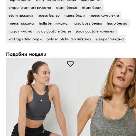
emporio armani пижама
etam белье
etam боди
etam пижами
guess бельо
guess боди
guess комплекти
guess пижама
hollister пижама
hugo boss бельо
hugo бельо
hugo пижама
juicy couture белье
juicy couture комплект
karl lagerfeld боди
polo ralph lauren пижама
sleeper пижама
Подобни модели