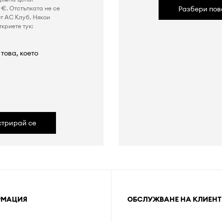
€. Отстъпката не се
Разбери пов
т AC Клуб. Някои
криете тук:
това, което
а
стрирай се
РМАЦИЯ
ОБСЛУЖВАНЕ НА КЛИЕНТ