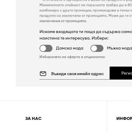
Минималната стойност на поръчката трябва да е 80 
комбинира с други промоции, промокодове и точки о
продукти са изключени от промоцията. Може да ги от
изключения от промоцията
.
Искаме входящата ти поща да съдържа само 
наистина те интересува. Избери:
Дамска мода
Мъжка мод
Избирането на оферта е опционално
Реги
ЗА НАС
ИНФО