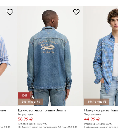
Таблица с размери
син
Tommy Jeans
-10%
-5%* с код: FS
-5%* с код: FS
лен
Дънкова риза Tommy Jeans
Памучна риза Tommy Jea
Текуща цена:
Текуща цена:
58,99 €
44,99 €
Редовна цена:
127,77 €
Редовна цена:
81,76 €
:
61,99 €
Най-ниска цена за последните 30 дни:
65,99 €
Най-ниска цена за последните 30 дн