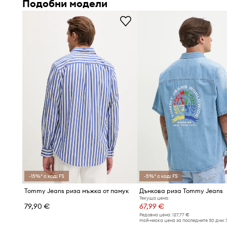
Подобни модели
Универсалният стил
прави ризата подходяща за еже
комбинации
Дългият ръкав
позволява универсално приложение п
независимо от времето
Класическа, твърда яка
запазва елегантната си фор
Практично закопчаване с копчета
улеснява обличане
запазвайки естетическия вид
-15%* с код: FS
-5%* с код: FS
Tommy Jeans риза мъжка от памук
Дънкова риза Tommy Jeans
Текуща цена:
79,90 €
67,99 €
Редовна цена:
127,77 €
Най-ниска цена за последните 30 дни: