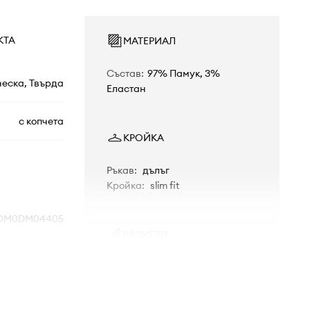
КТА
МАТЕРИАЛ
Състав
:
97% Памук, 3%
еска, Твърда
Еластан
с копчета
КРОЙКА
Ръкав
:
дълъг
Кройка
:
slim fit
DM0DM04405
РАЗМЕРИ
Стандартен размер
556
Препоръчваме ви да изберете
размера, който носите обикновено.