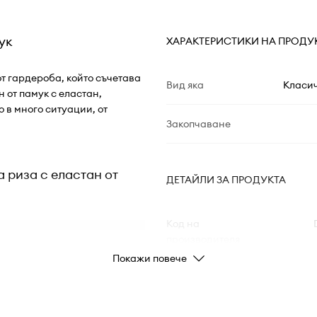
ук
ХАРАКТЕРИСТИКИ НА ПРОДУ
т гардероба, който съчетава
Вид яка
Класич
 от памук с еластан,
 в много ситуации, от
Закопчаване
 риза с еластан от
ДЕТАЙЛИ ЗА ПРОДУКТА
Код на
производителя
 придавайки
Покажи повече
Цвят от
производителя
еластичност при