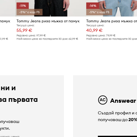
-11%
-16%
-5%* с код: FS
-5%* с код: FS
памук
Tommy Jeans риза мъжка от памук
Tommy Jeans риза мъжка от
Текуща цена:
Текуща цена:
55,99 €
40,99 €
Редовна цена:
97,99 €
Редовна цена:
79,99 €
51,99 €
Най-ниска цена за последните 30 дни:
62,99 €
Най-ниска цена за последните 30 дни
 ни и
за първата
Answear
Създай профил и с
получаваш до
20
получаваш
укти.
довна цена.