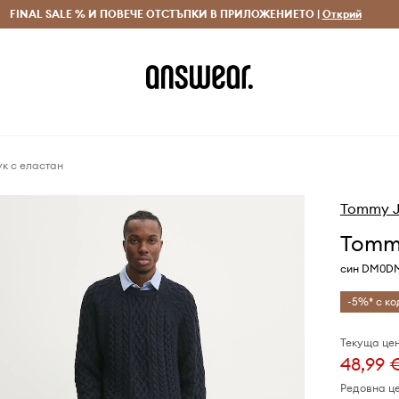
 и връщане за поръчки над 70 EUR
FINAL SALE % И ПОВЕЧЕ ОТСТЪПКИ В ПРИЛОЖЕНИЕТО |
Доставка 1-5 дни
Открий
Сп
к с еластан
Tommy J
Tommy
син DM0D
-5%* с ко
Текуща цен
48,99 
Редовна ц