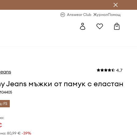
естявай с Answear Club
-20% за първа поръчка
Answear Club
Журнал
Помощ
4.7
eans
 Jeans мъжки от памук с еластан
M04405
д: FS
а:
€
ена:
80,99 €
-39%