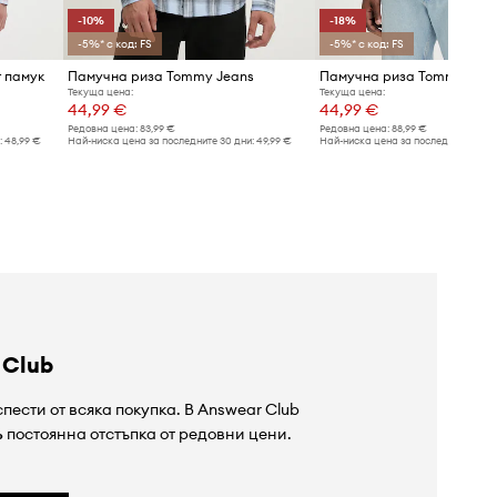
-10%
-18%
-5%* с код: FS
-5%* с код: FS
 памук
Памучна риза Tommy Jeans
Памучна риза Tommy Jea
Текуща цена:
Текуща цена:
44,99 €
44,99 €
Редовна цена:
83,99 €
Редовна цена:
88,99 €
:
48,99 €
Най-ниска цена за последните 30 дни:
49,99 €
Най-ниска цена за последните 30 дн
 Club
пести от всяка покупка. В Answear Club
%
постоянна отстъпка от редовни цени.