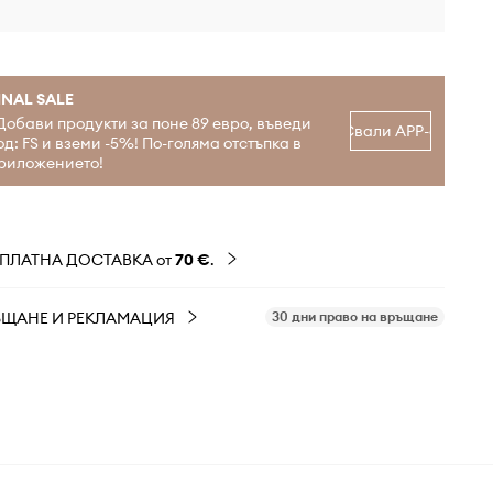
INAL SALE
Добави продукти за поне 89 евро, въведи
Свали APP-а
од: FS и вземи -5%! По-голяма отстъпка в
риложението!
ЗПЛАТНА ДОСТАВКА от
70 €
.
ЪЩАНЕ И РЕКЛАМАЦИЯ
30 дни право на връщане