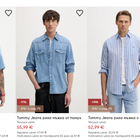
Цвят
дневни и елегантни
Марка
рез цялата година,
Код на продукта
ма през целия ден
то и събличането,
-11%
-14%
-5%* с код: FS
-5%* с код: FS
Tommy Jeans риза мъжка от памук
Tommy Jeans риза мъжка с 
Текуща цена:
Текуща цена:
55,99 €
52,99 €
Редовна цена:
97,99 €
Редовна цена:
92,99 €
71,53 €
Най-ниска цена за последните 30 дни:
62,99 €
Най-ниска цена за последните 30 дни