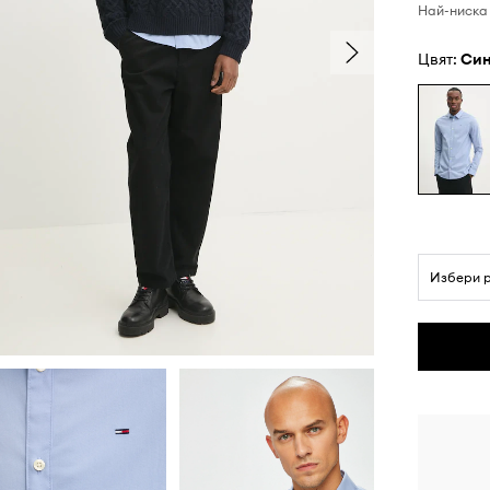
Най-ниска 
Цвят:
си
Избери 