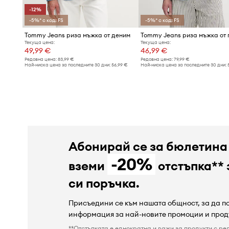
-12%
-5%* с код: FS
-5%* с код: FS
Tommy Jeans риза мъжка от деним
Tommy Jeans риза мъжка от 
Текуща цена:
Текуща цена:
49,99 €
46,99 €
Редовна цена:
83,99 €
Редовна цена:
79,99 €
Най-ниска цена за последните 30 дни:
56,99 €
Най-ниска цена за последните 30 дни:
Абонирай се за бюлетина
-20%
вземи
отстъпка** 
си поръчка.
Присъедини се към нашата общност, за да 
информация за най-новите промоции и прод
**Отстъпката е еднократна и важи за продукти с ре