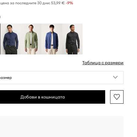
цена за последните 30 дни:
53,99 €
 -9%
н
Таблица с размери
размер
Добави в кошницата