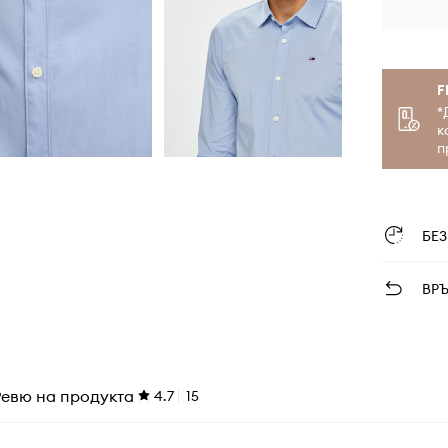
F
*
к
п
БЕ
ВР
Ревю на продукта
4.7
15