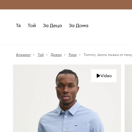
Само оригинални продукти
Безплатни доставка
Тя
Той
За Деца
За Дома
Answear
Той
Дрехи
Ризи
Tommy Jeans мъжки от паму
Video