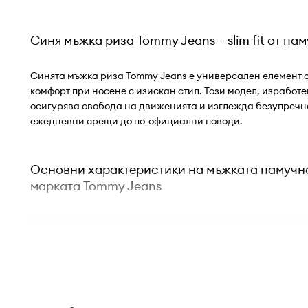
Синя мъжка риза Tommy Jeans – slim fit от пам
Синята мъжка риза Tommy Jeans е универсален елемент о
комфорт при носене с изискан стил. Този модел, изработен
осигурява свобода на движенията и изглежда безупречно
ежедневни срещи до по-официални поводи.
Основни характеристики на мъжката памучна
марката Tommy Jeans
Кройката slim fit
фино подчертава мъжката фигура,
модерен вид
Памукът с добавка на еластан
осигурява комфорт и 
ежедневна употреба