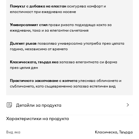
Памукът с добавка на еластан
осигурява комфорт и
еластичност при ежедневно носене
Универсалният стил
прави ризата подходяща както за
ежедневни, така и за елегантни съчетания
Дългият ръкав
позволява универсална употреба през цялата
година, независимо от времето
Класическата, твърда яка
запазва елегантната си форма
през целия ден
Практичното закопчаване с копчета
улеснява обличането и
събличането, като същевременно запазва естетичен вид
Детайли за продукта
Характеристики на продукта
Вид яка
Класическа, Твърда