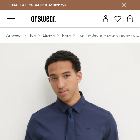
FINAL SALE % ЗАПОЧНА!
Спестявай с Answear Club
Виж тук
Answear
Той
Дрехи
Ризи
Tommy Jeans мъжки от памук с еластан