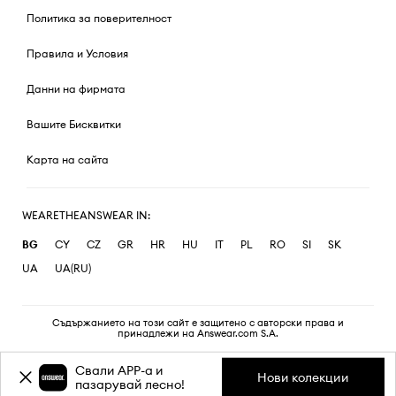
Политика за поверителност
Правила и Условия
Данни на фирмата
Вашите Бисквитки
Карта на сайта
WEARETHEANSWEAR IN:
BG
CY
CZ
GR
HR
HU
IT
PL
RO
SI
SK
UA
UA(RU)
Съдържанието на този сайт е защитено с авторски права и
принадлежи на Answear.com S.A.
Свали APP-a и
Нови колекции
пазарувай лесно!