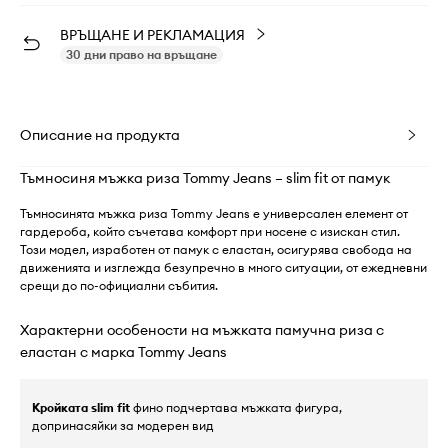
ВРЪЩАНЕ И РЕКЛАМАЦИЯ
30 дни право на връщане
Описание на продукта
Тъмносиня мъжка риза Tommy Jeans – slim fit от памук
Тъмносинята мъжка риза Tommy Jeans е универсален елемент от
гардероба, който съчетава комфорт при носене с изискан стил.
Този модел, изработен от памук с еластан, осигурява свобода на
движенията и изглежда безупречно в много ситуации, от ежедневни
срещи до по-официални събития.
Характерни особености на мъжката памучна риза с
еластан с марка Tommy Jeans
Кройката slim fit
фино подчертава мъжката фигура,
допринасяйки за модерен вид