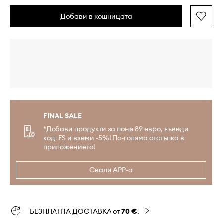
Добави в кошницата
FINAL SALE
*Добави продукти за поне 89 евро, въведи
код: FS и вземи -5%! По-голяма отстъпка в
приложението!
Свали APP-а
БЕЗПЛАТНА ДОСТАВКА от
70 €
.