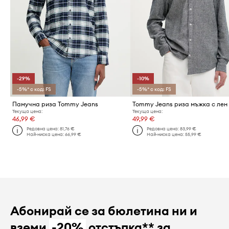
-29%
-10%
-5%* с код: FS
-5%* с код: FS
Памучна риза Tommy Jeans
Tommy Jeans риза мъжка с лен
Текуща цена:
Текуща цена:
46,99 €
49,99 €
Редовна цена:
81,76 €
Редовна цена:
83,99 €
Най-ниска цена:
66,99 €
Най-ниска цена:
55,99 €
Абонирай се за бюлетина ни и
вземи
-20%
отстъпка** за