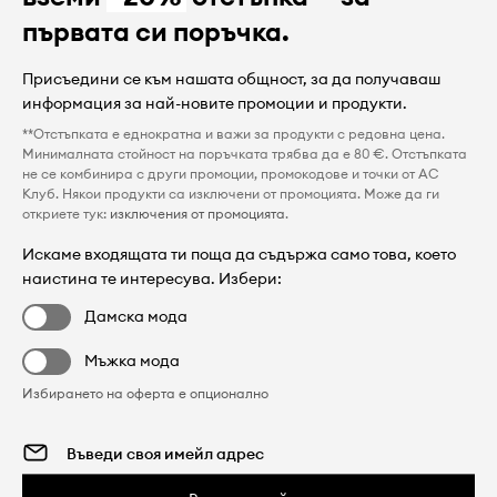
първата си поръчка.
Присъедини се към нашата общност, за да получаваш
информация за най-новите промоции и продукти.
**Отстъпката е еднократна и важи за продукти с редовна цена.
Минималната стойност на поръчката трябва да е 80 €. Отстъпката
не се комбинира с други промоции, промокодове и точки от AC
Клуб. Някои продукти са изключени от промоцията. Може да ги
откриете тук:
изключения от промоцията
.
Искаме входящата ти поща да съдържа само това, което
наистина те интересува. Избери:
Дамска мода
Мъжка мода
Избирането на оферта е опционално