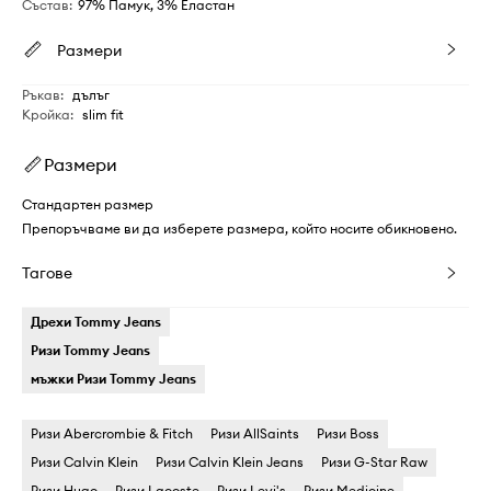
Състав
:
97% Памук, 3% Еластан
Размери
Ръкав
:
дълъг
Кройка
:
slim fit
Размери
Стандартен размер
Препоръчваме ви да изберете размера, който носите обикновено.
Тагове
Дрехи Tommy Jeans
Ризи Tommy Jeans
мъжки Ризи Tommy Jeans
Ризи Abercrombie & Fitch
Ризи AllSaints
Ризи Boss
Ризи Calvin Klein
Ризи Calvin Klein Jeans
Ризи G-Star Raw
Ризи Hugo
Ризи Lacoste
Ризи Levi's
Ризи Medicine