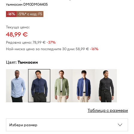
тъмносин DM0DM04405
-16%
-5%* с код: FS
Текуща цена:
48,99 €
Редовна цена:
78,99 €
-37%
Най-ниска цена за последните 30 дни:
58,99 €
 -16%
Цвят:
тъмносин
Таблица с размери
Избери размер