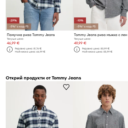
-29%
-10%
-5%* с код: FS
-5%* с код: FS
Памучна риза Tommy Jeans
Tommy Jeans риза мъжка с лен
Текуща цена:
Текуща цена:
46,99 €
49,99 €
Редовна цена:
81,76 €
Редовна цена:
83,99 €
Най-ниска цена:
66,99 €
Най-ниска цена:
55,99 €
Открий продукти от Tommy Jeans