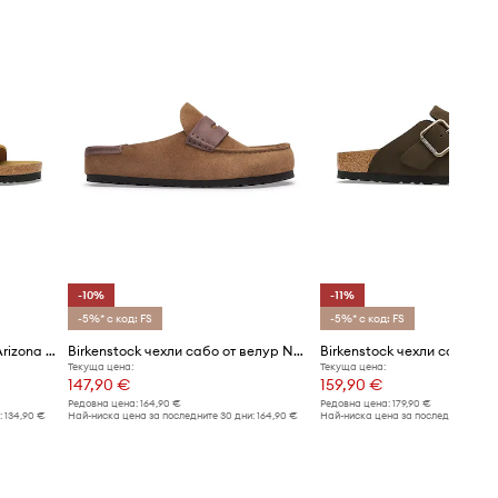
-10%
-11%
-5%* с код: FS
-5%* с код: FS
Birkenstock чехли от велур Arizona Soft Footbed Suede Leather
Birkenstock чехли сабо от велур Naples Wrapped double stitch Mixed Leather
Текуща цена:
Текуща цена:
147,90 €
159,90 €
Редовна цена:
164,90 €
Редовна цена:
179,90 €
:
134,90 €
Най-ниска цена за последните 30 дни:
164,90 €
Най-ниска цена за последните 30 дн