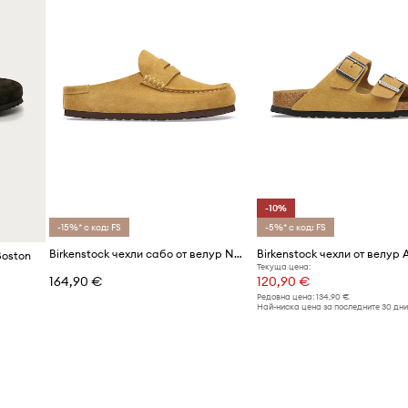
-10%
-15%* с код: FS
-5%* с код: FS
Birkenstock чехли сабо от велур Naples Wrapped Suede Leather
Boston
Текуща цена:
164,90 €
120,90 €
Редовна цена:
134,90 €
Най-ниска цена за последните 30 дни