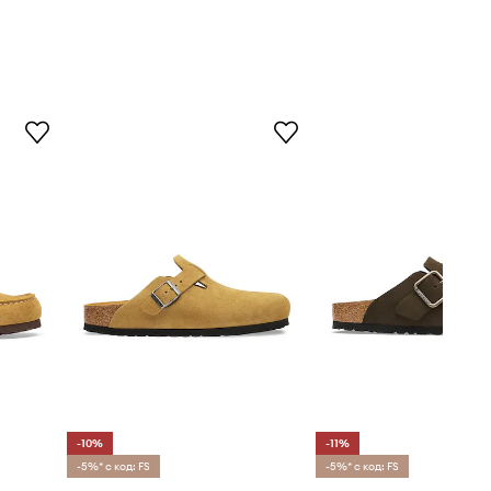
-10%
-11%
-5%* с код: FS
-5%* с код: FS