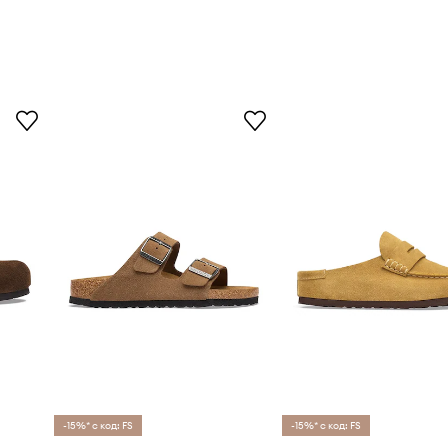
-15%* с код: FS
-15%* с код: FS