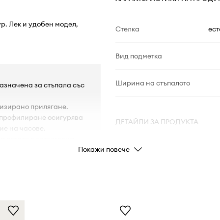
ур. Лек и удобен модел,
Стелка
ест
Вид подметка
Ширина на стъпалото
назначена за стъпала със
лизирано прилягане.
 профилиране осигурява
ДЕТАЙЛИ ЗА ПРОДУКТА
ие на часове.
а петата в естествена
Покажи повече
 има почти толкова
Код на
производителя
ява протриването и
Цвят
 вдлъбнатини, които
Марка