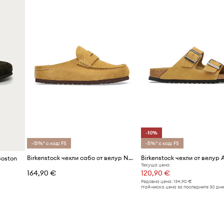
Производител
Код на продукта
-10%
-15%* с код: FS
-5%* с код: FS
Birkenstock чехли сабо от велур Naples Wrapped Suede Leather
Boston
Текуща цена:
164,90 €
120,90 €
Редовна цена:
134,90 €
Най-ниска цена за последните 30 дни