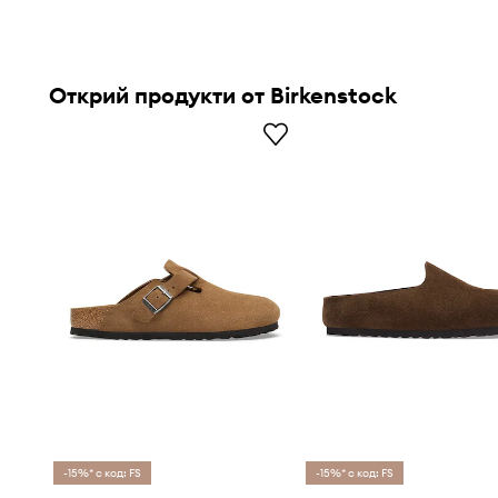
Открий продукти от Birkenstock
-15%* с код: FS
-15%* с код: FS