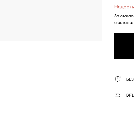
Недостъ
За съжал
с остана
БЕ
ВР