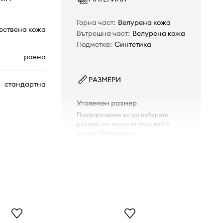
Горна част
:
Велурена кожа
ествена кожа
Вътрешна част
:
Велурена кожа
Подметка
:
Синтетика
равна
РАЗМЕРИ
стандартна
Уголемен размер
Препоръчваме ви да изберете
размер, по-малък от този, който
носите обикновено.
Таблица с размери
1030863
кафяв
Birkenstock