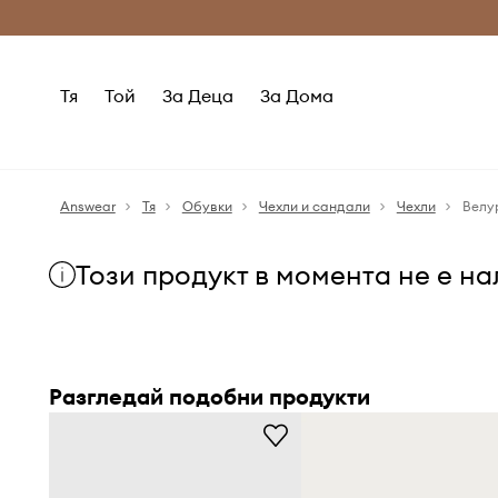
Само оригинални продукти
Безплатни доставка
Тя
Той
За Деца
За Дома
Answear
Тя
Обувки
Чехли и сандали
Чехли
Велур
Този продукт в момента не е н
Разгледай подобни продукти