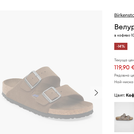
Birkenst
Велур
в кафяво 1
-14%
Текуща цен
119,90 
Редовна ц
Най-ниска 
Цвят:
ка