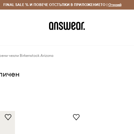
 и връщане за поръчки над 70 EUR
FINAL SALE % И ПОВЕЧЕ ОТСТЪПКИ В ПРИЛОЖЕНИЕТО |
Доставка 1-5 дни
Открий
Сп
ени чехли Birkenstock Arizona
аличен