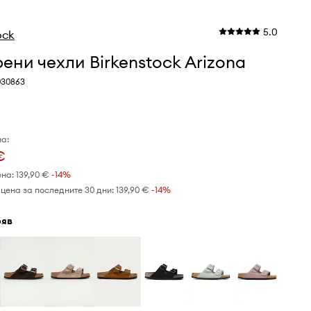
5.0
ock
ени чехли Birkenstock Arizona
030863
а:
€
ена:
139,90 €
-14%
цена за последните 30 дни:
139,90 €
 -14%
фяв