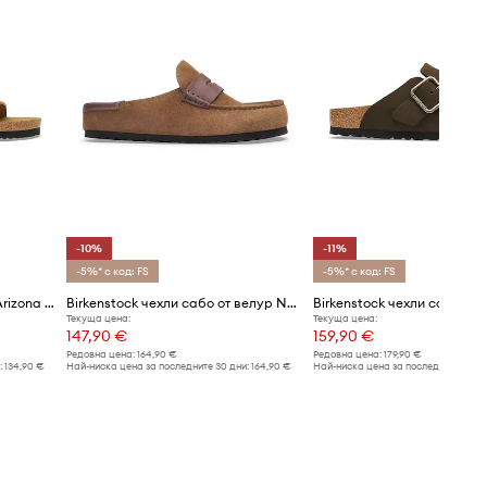
-10%
-11%
-5%* с код: FS
-5%* с код: FS
Birkenstock чехли от велур Arizona Soft Footbed Suede Leather
Birkenstock чехли сабо от велур Naples Wrapped double stitch Mixed Leather
Текуща цена:
Текуща цена:
147,90 €
159,90 €
Редовна цена:
164,90 €
Редовна цена:
179,90 €
:
134,90 €
Най-ниска цена за последните 30 дни:
164,90 €
Най-ниска цена за последните 30 дн