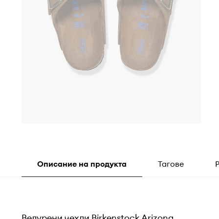
Описание на продукта
Тагове
Велурени чехли Birkenstock Arizona