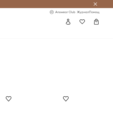
естявай с Answear Club
-20% за първа поръчка
Answear Club
Журнал
Помощ