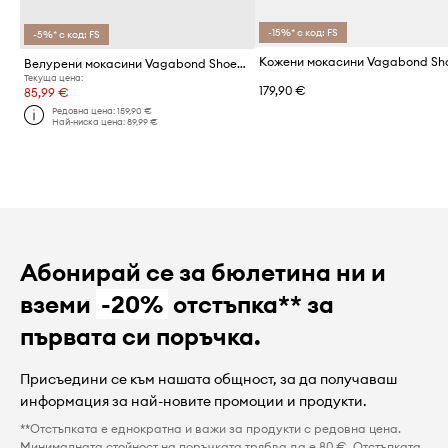
-15%* с код: FS
-5%* с код: FS
Велурени мокасини Vagabond Shoemakers MARIO
Текуща цена:
179,90 €
85,99 €
Редовна цена:
159,90 €
Най-ниска цена:
89,99 €
Абонирай се за бюлетина ни и
вземи
-20%
отстъпка** за
първата си поръчка.
Присъедини се към нашата общност, за да получаваш
информация за най-новите промоции и продукти.
**Отстъпката е еднократна и важи за продукти с редовна цена.
Минималната стойност на поръчката трябва да е 80 €. Отстъпката