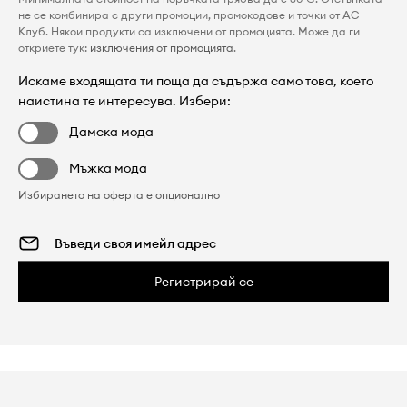
не се комбинира с други промоции, промокодове и точки от AC
Клуб. Някои продукти са изключени от промоцията. Може да ги
откриете тук:
изключения от промоцията
.
Искаме входящата ти поща да съдържа само това, което
наистина те интересува. Избери:
Дамска мода
Мъжка мода
Избирането на оферта е опционално
Регистрирай се