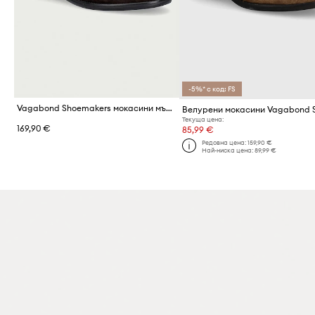
-5%* с код: FS
Vagabond Shoemakers мокасини мъжки от велур STEVEN
Текуща цена:
169,90 €
85,99 €
Редовна цена:
159,90 €
Най-ниска цена:
89,99 €