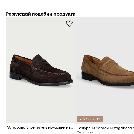
Разгледай подобни продукти
-5%* с код: FS
Vagabond Shoemakers мокасини мъжки от велур STEVEN
Текуща цена: