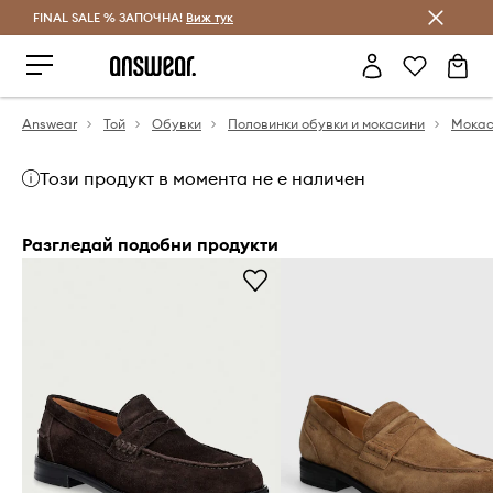
FINAL SALE % ЗАПОЧНА!
Спестявай с Answear Club
Виж тук
Answear
Той
Обувки
Половинки обувки и мокасини
Мокас
Този продукт в момента не е наличен
Разгледай подобни продукти