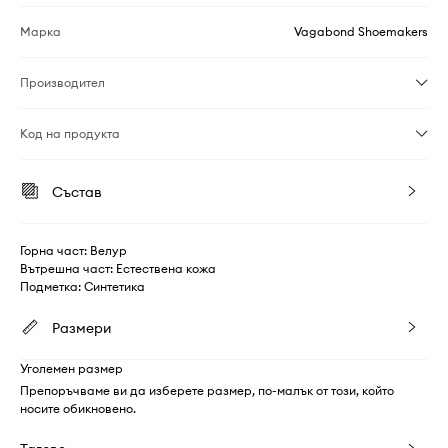
Марка
Vagabond Shoemakers
Производител
Код на продукта
Състав
Горна част: Велур
Вътрешна част: Естествена кожа
Подметка: Синтетика
Размери
Уголемен размер
Препоръчваме ви да изберете размер, по-малък от този, който
носите обикновено.